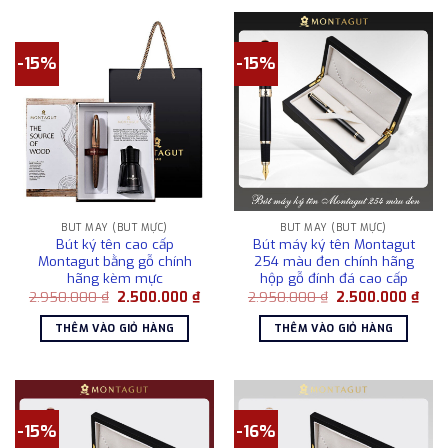
-15%
-15%
BÚT MÁY (BÚT MỰC)
BÚT MÁY (BÚT MỰC)
Bút ký tên cao cấp
Bút máy ký tên Montagut
Montagut bằng gỗ chính
254 màu đen chính hãng
hãng kèm mực
hộp gỗ đính đá cao cấp
Giá
Giá
Giá
Giá
2.950.000
₫
2.500.000
₫
2.950.000
₫
2.500.000
₫
gốc
hiện
gốc
hiện
là:
tại
là:
tại
THÊM VÀO GIỎ HÀNG
THÊM VÀO GIỎ HÀNG
2.950.000 ₫.
là:
2.950.000 ₫.
là:
2.500.000 ₫.
2.50
-15%
-16%