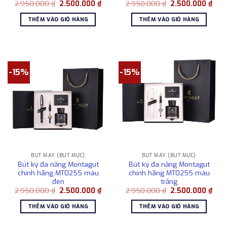
Giá
Giá
Giá
Giá
2.950.000
₫
2.500.000
₫
2.950.000
₫
2.500.000
₫
gốc
hiện
gốc
hiện
là:
tại
là:
tại
THÊM VÀO GIỎ HÀNG
THÊM VÀO GIỎ HÀNG
2.950.000 ₫.
là:
2.950.000 ₫.
là:
2.500.000 ₫.
2.50
-15%
-15%
BÚT MÁY (BÚT MỰC)
BÚT MÁY (BÚT MỰC)
Bút ký đa năng Montagut
Bút ký đa năng Montagut
chính hãng MT0255 màu
chính hãng MT0255 màu
đen
trắng
Giá
Giá
Giá
Giá
2.950.000
₫
2.500.000
₫
2.950.000
₫
2.500.000
₫
gốc
hiện
gốc
hiện
là:
tại
là:
tại
THÊM VÀO GIỎ HÀNG
THÊM VÀO GIỎ HÀNG
2.950.000 ₫.
là:
2.950.000 ₫.
là:
2.500.000 ₫.
2.50