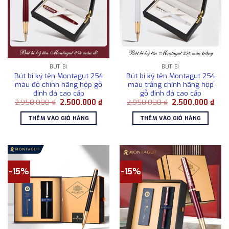
BÚT BI
BÚT BI
Bút bi ký tên Montagut 254
Bút bi ký tên Montagut 254
màu đỏ chính hãng hộp gỗ
màu trắng chính hãng hộp
đính đá cao cấp
gỗ đính đá cao cấp
Giá
Giá
Giá
Giá
2.950.000
₫
2.500.000
₫
2.950.000
₫
2.500.000
₫
gốc
hiện
gốc
hiện
là:
tại
là:
tại
THÊM VÀO GIỎ HÀNG
THÊM VÀO GIỎ HÀNG
2.950.000 ₫.
là:
2.950.000 ₫.
là:
2.500.000 ₫.
2.50
-15%
-15%