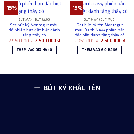
-15%
-15%
BÚT MÁY (BÚT MỰC)
BÚT MÁY (BÚT MỰC)
Set bút ký Montagut màu
Set bút ký tên Montagut
đỏ phiên bản đặc biệt dành
màu Xanh Navy phiên bản
tặng thầy cô
đặc biệt dành tặng thầy cô
Giá
Giá
Giá
Giá
2.950.000
₫
2.500.000
₫
2.950.000
₫
2.500.000
₫
gốc
hiện
gốc
hiện
là:
tại
là:
tại
THÊM VÀO GIỎ HÀNG
THÊM VÀO GIỎ HÀNG
2.950.000 ₫.
là:
2.950.000 ₫.
là:
2.500.000 ₫.
2.50
BÚT KÝ KHẮC TÊN