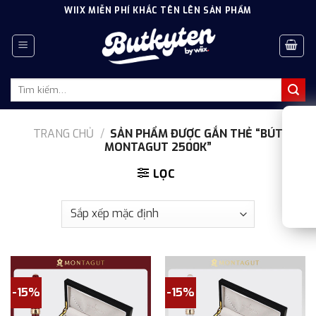
Skip
WIIX MIỄN PHÍ KHẮC TÊN LÊN SẢN PHẨM
to
content
Tìm
kiếm:
TRANG CHỦ
/
SẢN PHẨM ĐƯỢC GẮN THẺ “BÚT
MONTAGUT 2500K”
LỌC
-15%
-15%