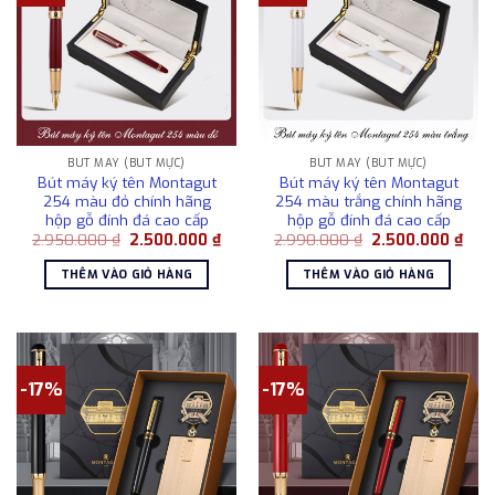
BÚT MÁY (BÚT MỰC)
BÚT MÁY (BÚT MỰC)
Bút máy ký tên Montagut
Bút máy ký tên Montagut
254 màu đỏ chính hãng
254 màu trắng chính hãng
hộp gỗ đính đá cao cấp
hộp gỗ đính đá cao cấp
Giá
Giá
Giá
Giá
2.950.000
₫
2.500.000
₫
2.990.000
₫
2.500.000
₫
gốc
hiện
gốc
hiện
là:
tại
là:
tại
THÊM VÀO GIỎ HÀNG
THÊM VÀO GIỎ HÀNG
2.950.000 ₫.
là:
2.990.000 ₫.
là:
2.500.000 ₫.
2.50
-17%
-17%