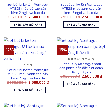
BÚT BI
BÚT BI
Set bút bi ký tên Montagut
Set bút bi ký tên Montagut
MT525 màu đỏ cao cấp
MT525 màu xám cao cấp
kèm 2 ngòi và bao da
kèm 2 ngòi và bao da
Giá
Giá
Giá
Giá
2.850.000
₫
2.500.000
₫
2.950.000
₫
2.500.000
₫
gốc
hiện
gốc
hiện
là:
tại
là:
tại
THÊM VÀO GIỎ HÀNG
THÊM VÀO GIỎ HÀNG
2.850.000 ₫.
là:
2.950.000 ₫.
là:
2.500.000 ₫.
2.50
-12%
-15%
BÚT MÁY (BÚT MỰC)
Set bút ký Montagut màu
BÚT BI
đen phiên bản đặc biệt dành
Set bút bi ký tên Montagut
tặng thầy cô
MT525 màu xanh cao cấp
Giá
Giá
2.950.000
₫
2.500.000
₫
kèm 2 ngòi và bao da
gốc
hiện
Giá
Giá
2.850.000
₫
2.500.000
₫
là:
tại
THÊM VÀO GIỎ HÀNG
gốc
hiện
2.950.000 ₫.
là:
là:
tại
2.50
THÊM VÀO GIỎ HÀNG
2.850.000 ₫.
là:
2.500.000 ₫.