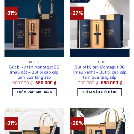
-31%
-27%
BÚT BI
BÚT BI
Bút bi ký tên Montagut 06
Bút bi ký tên Montagut 06
(màu đỏ) – Bút bi cao cấp
(màu xanh) – Bút bi cao cấp
làm quà tặng sếp
làm quà tặng sếp
Giá
Giá
Giá
Giá
980.000
₫
680.000
₫
930.000
₫
680.000
₫
gốc
hiện
gốc
hiện
là:
tại
là:
tại
THÊM VÀO GIỎ HÀNG
THÊM VÀO GIỎ HÀNG
980.000 ₫.
là:
930.000 ₫.
là:
680.000 ₫.
680.0
-31%
-28%