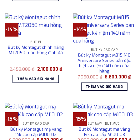
2.500.000 ₫.
2.50
-14%
-14%
BÚT BI
Bút ký Montagut chính hãng
BÚT KÝ CAO CẤP
MT2050 màu hồng đính đá
Bút ký Montagut M815 140
Anniversary Series bản đặc
biệt kỷ niệm 140 năm của
Giá
Giá
2.450.000
₫
2.100.000
₫
hãng
gốc
hiện
Giá
Giá
là:
tại
7.950.000
₫
6.800.000
₫
THÊM VÀO GIỎ HÀNG
gốc
hiện
2.450.000 ₫.
là:
là:
tại
2.100.000 ₫.
THÊM VÀO GIỎ HÀNG
7.950.000 ₫.
là:
6.80
-15%
-15%
BÚT KÝ CAO CẤP
BÚT MÁY (BÚT MỰC)
Bút ký Montagut mạ vàng
Bút ký Montagut mạ vàng
14k cao cấp M100-02
14k cao cấp M100-03
Giá
Giá
Giá
Giá
8.000.000
₫
6.800.000
₫
8.000.000
₫
6.800.000
₫