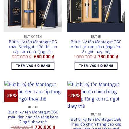
BÚT KÝ TÊN
BÚT BI
Bút bi ký tên Montagut 06
Bút bi ký tên Montagut 066
màu Starlight – Bút bi cao
màu bạc cao cấp (tặng kèm
cấp làm quà tặng sếp
2 ngòi thay thế)
Giá
Giá
Giá
Giá
980.000
₫
680.000
₫
1.080.000
₫
780.000
₫
gốc
hiện
gốc
hiện
là:
tại
là:
tại
THÊM VÀO GIỎ HÀNG
THÊM VÀO GIỎ HÀNG
980.000 ₫.
là:
1.080.000 ₫.
là:
680.000 ₫.
780.0
-28%
-28%
BÚT BI
Bút bi ký tên Montagut 066
BÚT BI
màu đen cao cấp tặng kèm
Bút bi ký tên Montagut 066
2 ngòi thay thế
màu đỏ chính hãng cao cấp
Giá
Giá
1.080.000
₫
780.000
₫