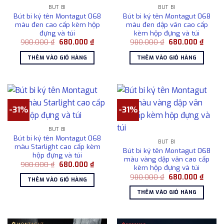
BÚT BI
BÚT BI
Bút bi ký tên Montagut 068
Bút bi ký tên Montagut 068
màu đen cao cấp kèm hộp
màu đen dập vân cao cấp
đựng và túi
kèm hộp đựng và túi
Giá
Giá
Giá
Giá
980.000
₫
680.000
₫
980.000
₫
680.000
₫
gốc
hiện
gốc
hiện
là:
tại
là:
tại
THÊM VÀO GIỎ HÀNG
THÊM VÀO GIỎ HÀNG
980.000 ₫.
là:
980.000 ₫.
là:
680.000 ₫.
680.0
-31%
-31%
BÚT BI
Bút bi ký tên Montagut 068
BÚT BI
màu Starlight cao cấp kèm
Bút bi ký tên Montagut 068
hộp đựng và túi
màu vàng dập vân cao cấp
Giá
Giá
980.000
₫
680.000
₫
kèm hộp đựng và túi
gốc
hiện
Giá
Giá
là:
tại
980.000
₫
680.000
₫
THÊM VÀO GIỎ HÀNG
gốc
hiện
980.000 ₫.
là:
là:
tại
680.000 ₫.
THÊM VÀO GIỎ HÀNG
980.000 ₫.
là:
680.0