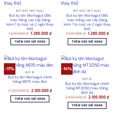
BÚT MÁY (BÚT MỰC)
BÚT MÁY (BÚT MỰC)
Bút ký tên Montagut 086
Bút ký tên Montagut 086
màu hồng cao cấp (tặng
màu trắng cao cấp (tặng
kèm 1 lọ mực và 2 ngòi thay
kèm 1 lọ mực và 2 ngòi thay
thế)
thế)
Giá
Giá
Giá
Giá
1.520.000
₫
1.280.000
₫
1.530.000
₫
1.280.000
₫
gốc
hiện
gốc
hiện
là:
tại
là:
tại
THÊM VÀO GIỎ HÀNG
THÊM VÀO GIỎ HÀNG
1.520.000 ₫.
là:
1.530.000 ₫.
là:
1.280.000 ₫.
1.280
-11%
-14%
BÚT BI
Bút ký tên Montagut chính
BÚT BI
hãng M015 màu đen
Bút ký tên Montagut chính
hãng MT2050 màu trắng
Giá
Giá
2.350.000
₫
2.100.000
₫
đính đá
gốc
hiện
Giá
Giá
là:
tại
2.450.000
₫
2.100.000
₫
THÊM VÀO GIỎ HÀNG
gốc
hiện
2.350.000 ₫.
là:
là:
tại
2.100.000 ₫.
THÊM VÀO GIỎ HÀNG
2.450.000 ₫.
là:
2.10