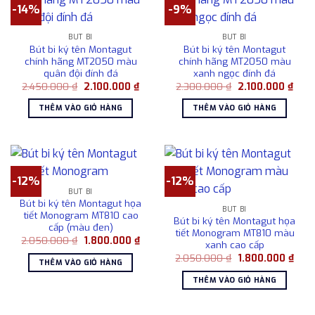
-14%
-9%
BÚT BI
BÚT BI
Bút bi ký tên Montagut
Bút bi ký tên Montagut
chính hãng MT2050 màu
chính hãng MT2050 màu
quân đội đính đá
xanh ngọc đính đá
Giá
Giá
Giá
Giá
2.450.000
₫
2.100.000
₫
2.300.000
₫
2.100.000
₫
gốc
hiện
gốc
hiện
là:
tại
là:
tại
THÊM VÀO GIỎ HÀNG
THÊM VÀO GIỎ HÀNG
2.450.000 ₫.
là:
2.300.000 ₫.
là:
2.100.000 ₫.
2.10
-12%
-12%
BÚT BI
Bút bi ký tên Montagut họa
BÚT BI
tiết Monogram MT810 cao
Bút bi ký tên Montagut họa
cấp (màu đen)
tiết Monogram MT810 màu
Giá
Giá
2.050.000
₫
1.800.000
₫
xanh cao cấp
gốc
hiện
Giá
Giá
là:
tại
2.050.000
₫
1.800.000
₫
THÊM VÀO GIỎ HÀNG
gốc
hiện
2.050.000 ₫.
là:
là:
tại
1.800.000 ₫.
THÊM VÀO GIỎ HÀNG
2.050.000 ₫.
là:
1.80