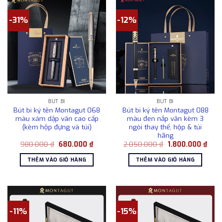
-31%
-12%
BÚT BI
BÚT BI
Bút bi ký tên Montagut 068
Bút bi ký tên Montagut 088
màu xám dập vân cao cấp
màu đen nắp vân kèm 3
(kèm hộp đựng và túi)
ngòi thay thế, hộp & túi
hãng
Giá
Giá
Giá
Giá
980.000
₫
680.000
₫
2.050.000
₫
1.800.000
₫
gốc
hiện
gốc
hiện
là:
tại
là:
tại
THÊM VÀO GIỎ HÀNG
THÊM VÀO GIỎ HÀNG
980.000 ₫.
là:
2.050.000 ₫.
là:
680.000 ₫.
1.80
-11%
-15%