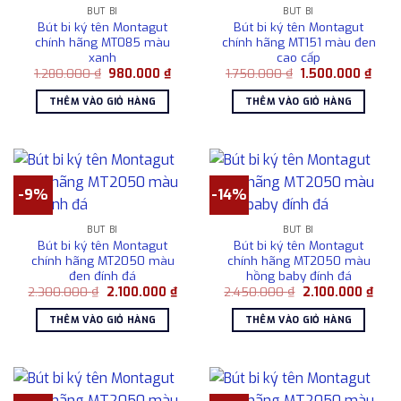
BÚT BI
BÚT BI
Bút bi ký tên Montagut
Bút bi ký tên Montagut
chính hãng MT085 màu
chính hãng MT151 màu đen
xanh
cao cấp
Giá
Giá
Giá
Giá
1.280.000
₫
980.000
₫
1.750.000
₫
1.500.000
₫
gốc
hiện
gốc
hiện
là:
tại
là:
tại
THÊM VÀO GIỎ HÀNG
THÊM VÀO GIỎ HÀNG
1.280.000 ₫.
là:
1.750.000 ₫.
là:
980.000 ₫.
1.500
-9%
-14%
BÚT BI
BÚT BI
Bút bi ký tên Montagut
Bút bi ký tên Montagut
chính hãng MT2050 màu
chính hãng MT2050 màu
đen đính đá
hồng baby đính đá
Giá
Giá
Giá
Giá
2.300.000
₫
2.100.000
₫
2.450.000
₫
2.100.000
₫
gốc
hiện
gốc
hiện
là:
tại
là:
tại
THÊM VÀO GIỎ HÀNG
THÊM VÀO GIỎ HÀNG
2.300.000 ₫.
là:
2.450.000 ₫.
là:
2.100.000 ₫.
2.10