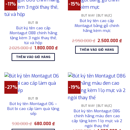
-11%
-15%
BÚT MÁY (BÚT MỰC)
Bút ký tên cao cấp
BÚT BI
Montagut bằng gỗ chính
Bút ký tên cao cấp
hãng kèm mực
Montagut 088 chính hãng
tặng kèm 3 ngòi thay thế,
Giá
Giá
2.950.000
₫
2.500.000
₫
túi và hộp
gốc
hiện
Giá
Giá
2.025.000
₫
1.800.000
₫
là:
tại
THÊM VÀO GIỎ HÀNG
gốc
hiện
2.950.000 ₫.
là:
là:
tại
2.50
THÊM VÀO GIỎ HÀNG
2.025.000 ₫.
là:
1.800.000 ₫.
-27%
-19%
BÚT BI
Bút ký tên Montagut 06 –
BÚT MÁY (BÚT MỰC)
Bút bi cao cấp làm quà tặng
Bút ký tên Montagut 086
sếp
chính hãng màu đen cao
cấp tặng kèm 1 lọ mực và 2
Giá
Giá
930.000
₫
680.000
₫
ngòi thay thế
gốc
hiện