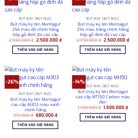
BÚT MÁY (BÚT MỰC)
BÚT MÁY (BÚT MỰC)
Bút máy ký tên Montagut
Bút máy ký tên Montagut
254 màu đỏ chính hãng
254 màu trắng chính hãng
hộp gỗ đính đá cao cấp
hộp gỗ đính đá cao cấp
Giá
Giá
Giá
Giá
2.950.000
₫
2.500.000
₫
2.990.000
₫
2.500.000
₫
gốc
hiện
gốc
hiện
là:
tại
là:
tại
THÊM VÀO GIỎ HÀNG
THÊM VÀO GIỎ HÀNG
2.950.000 ₫.
là:
2.990.000 ₫.
là:
2.500.000 ₫.
2.50
-26%
-14%
BÚT MÁY (BÚT MỰC)
Bút máy ký tên Montagut
BÚT MÁY (BÚT MỰC)
cao cấp MT150 Carbon màu
Bút máy ký tên Montagut
đen
cao cấp M303 màu xanh
Giá
Giá
1.750.000
₫
1.500.000
₫
chính hãng
gốc
hiện
Giá
Giá
915.000
₫
680.000
₫
là:
tại
THÊM VÀO GIỎ HÀNG
gốc
hiện
1.750.000 ₫.
là:
là:
tại
1.500
THÊM VÀO GIỎ HÀNG
915.000 ₫.
là:
680.000 ₫.