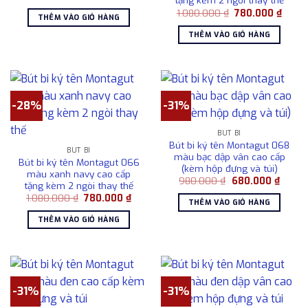
tặng kèm 2 ngòi thay thế
gốc
hiện
Giá
Giá
là:
tại
1.080.000
₫
780.000
₫
THÊM VÀO GIỎ HÀNG
gốc
hiện
1.080.000 ₫.
là:
là:
tại
780.000 ₫.
THÊM VÀO GIỎ HÀNG
1.080.000 ₫.
là:
780.0
-28%
-31%
BÚT BI
Bút bi ký tên Montagut 068
BÚT BI
màu bạc dập vân cao cấp
Bút bi ký tên Montagut 066
(kèm hộp đựng và túi)
màu xanh navy cao cấp
Giá
Giá
980.000
₫
680.000
₫
tặng kèm 2 ngòi thay thế
gốc
hiện
Giá
Giá
1.080.000
₫
780.000
₫
là:
tại
THÊM VÀO GIỎ HÀNG
gốc
hiện
980.000 ₫.
là:
là:
tại
680.0
THÊM VÀO GIỎ HÀNG
1.080.000 ₫.
là:
780.000 ₫.
-31%
-31%