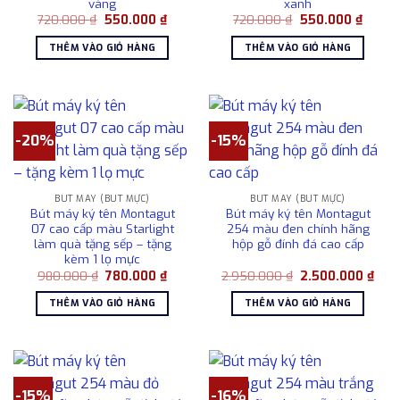
vàng
xanh
Giá
Giá
Giá
Giá
720.000
₫
550.000
₫
720.000
₫
550.000
₫
gốc
hiện
gốc
hiện
là:
tại
là:
tại
THÊM VÀO GIỎ HÀNG
THÊM VÀO GIỎ HÀNG
720.000 ₫.
là:
720.000 ₫.
là:
550.000 ₫.
550.00
-20%
-15%
BÚT MÁY (BÚT MỰC)
BÚT MÁY (BÚT MỰC)
Bút máy ký tên Montagut
Bút máy ký tên Montagut
07 cao cấp màu Starlight
254 màu đen chính hãng
làm quà tặng sếp – tặng
hộp gỗ đính đá cao cấp
kèm 1 lọ mực
Giá
Giá
Giá
Giá
980.000
₫
780.000
₫
2.950.000
₫
2.500.000
₫
gốc
hiện
gốc
hiện
là:
tại
là:
tại
THÊM VÀO GIỎ HÀNG
THÊM VÀO GIỎ HÀNG
980.000 ₫.
là:
2.950.000 ₫.
là:
780.000 ₫.
2.50
-15%
-16%