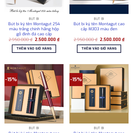
BÚT BI
BÚT BI
Bút bi ký tên Montagut 254
Bút bi ký tên Montagut cao
màu trắng chính hãng hộp
cấp M303 màu đen
gỗ đính đá cao cấp
Giá
Giá
Giá
Giá
2.950.000
₫
2.500.000
₫
2.950.000
₫
2.500.000
₫
gốc
hiện
gốc
hiện
là:
tại
là:
tại
THÊM VÀO GIỎ HÀNG
THÊM VÀO GIỎ HÀNG
2.950.000 ₫.
là:
2.950.000 ₫.
là:
2.500.000 ₫.
2.50
-15%
-15%
BÚT BI
BÚT BI