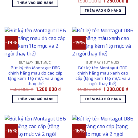
Giá
Giá
là:
tại
1.580.000
₫
1.280.000
₫
THÊM VÀO GIỎ HÀNG
gốc
hiện
930.000 ₫.
là:
là:
tại
680.000 ₫.
THÊM VÀO GIỎ HÀNG
1.580.000 ₫.
là:
1.280
-19%
-19%
BÚT MÁY (BÚT MỰC)
BÚT MÁY (BÚT MỰC)
Bút ký tên Montagut 086
Bút ký tên Montagut 086
chính hãng màu đỏ cao cấp
chính hãng màu xanh cao
tặng kèm 1 lọ mực và 2 ngòi
cấp (tặng kèm 1 lọ mực và 2
thay thế
ngòi thay thế)
Giá
Giá
Giá
Giá
1.580.000
₫
1.280.000
₫
1.580.000
₫
1.280.000
₫
gốc
hiện
gốc
hiện
là:
tại
là:
tại
THÊM VÀO GIỎ HÀNG
THÊM VÀO GIỎ HÀNG
1.580.000 ₫.
là:
1.580.000 ₫.
là:
1.280.000 ₫.
1.280
-16%
-16%