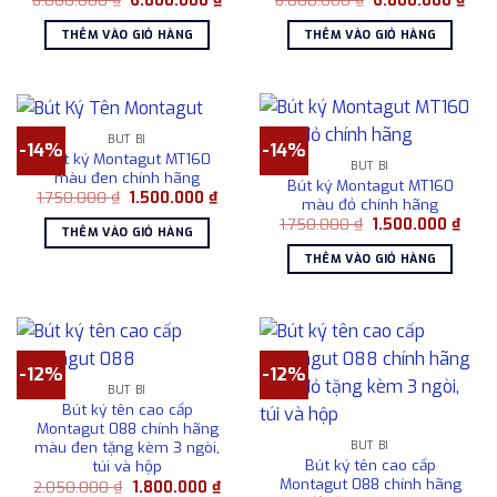
gốc
hiện
gốc
hiện
là:
tại
là:
tại
THÊM VÀO GIỎ HÀNG
THÊM VÀO GIỎ HÀNG
8.000.000 ₫.
là:
8.000.000 ₫.
là:
6.800.000 ₫.
6.80
BÚT BI
-14%
-14%
Bút ký Montagut MT160
BÚT BI
màu đen chính hãng
Bút ký Montagut MT160
Giá
Giá
1.750.000
₫
1.500.000
₫
màu đỏ chính hãng
gốc
hiện
Giá
Giá
1.750.000
₫
1.500.000
₫
là:
tại
THÊM VÀO GIỎ HÀNG
gốc
hiện
1.750.000 ₫.
là:
là:
tại
1.500.000 ₫.
THÊM VÀO GIỎ HÀNG
1.750.000 ₫.
là:
1.500
-12%
-12%
BÚT BI
Bút ký tên cao cấp
Montagut 088 chính hãng
màu đen tặng kèm 3 ngòi,
BÚT BI
Bút ký tên cao cấp
túi và hộp
Montagut 088 chính hãng
Giá
Giá
2.050.000
₫
1.800.000
₫