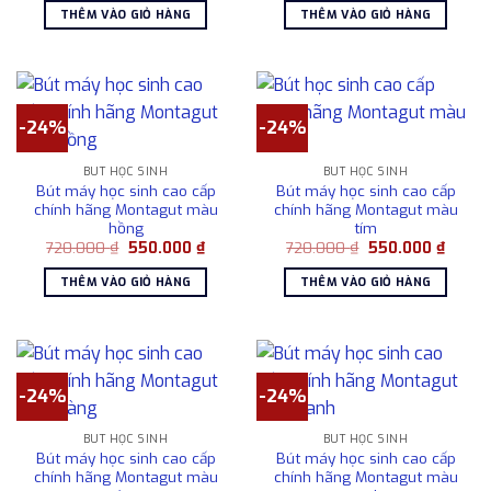
là:
tại
là:
tại
THÊM VÀO GIỎ HÀNG
THÊM VÀO GIỎ HÀNG
720.000 ₫.
là:
720.000 ₫.
là:
550.000 ₫.
550.00
-24%
-24%
BÚT HỌC SINH
BÚT HỌC SINH
Bút máy học sinh cao cấp
Bút máy học sinh cao cấp
chính hãng Montagut màu
chính hãng Montagut màu
hồng
tím
Giá
Giá
Giá
Giá
720.000
₫
550.000
₫
720.000
₫
550.000
₫
gốc
hiện
gốc
hiện
là:
tại
là:
tại
THÊM VÀO GIỎ HÀNG
THÊM VÀO GIỎ HÀNG
720.000 ₫.
là:
720.000 ₫.
là:
550.000 ₫.
550.00
-24%
-24%
BÚT HỌC SINH
BÚT HỌC SINH
Bút máy học sinh cao cấp
Bút máy học sinh cao cấp
chính hãng Montagut màu
chính hãng Montagut màu