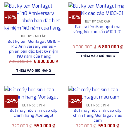
-14%
-15%
BÚT KÝ CAO CẤP
Bút ký tên Montagut mạ
vàng 14k cao cấp M100-01
BÚT KÝ CAO CẤP
Bút ký tên Montagut M815 –
140 Anniversary Series –
Giá
Giá
8.000.000
₫
6.800.000
₫
gốc
hiện
phiên bản đặc biệt kỷ niệm
là:
tại
140 năm của hãng
THÊM VÀO GIỎ HÀNG
8.000.000 ₫.
là:
Giá
Giá
7.950.000
₫
6.800.000
₫
6.80
gốc
hiện
là:
tại
THÊM VÀO GIỎ HÀNG
7.950.000 ₫.
là:
6.800.000 ₫.
-24%
-24%
BÚT HỌC SINH
BÚT HỌC SINH
Bút máy học sinh cao cấp
Bút máy học sinh cao cấp
chính hãng Montagut
chính hãng Montagut màu
cam
Giá
Giá
Giá
Giá
720.000
₫
550.000
₫
720.000
₫
550.000
₫
gốc
hiện
gốc
hiện