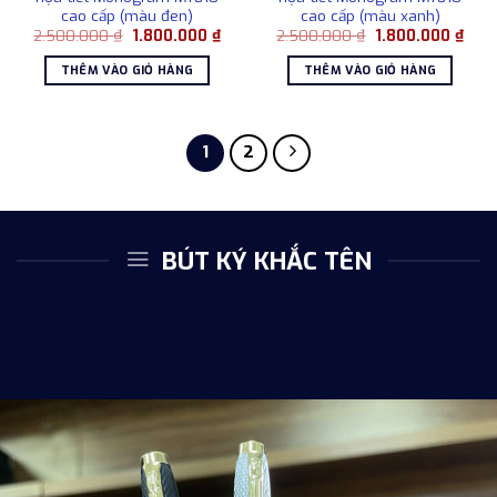
cao cấp (màu đen)
cao cấp (màu xanh)
Giá
Giá
Giá
Giá
2.500.000
₫
1.800.000
₫
2.500.000
₫
1.800.000
₫
gốc
hiện
gốc
hiện
là:
tại
là:
tại
THÊM VÀO GIỎ HÀNG
THÊM VÀO GIỎ HÀNG
2.500.000 ₫.
là:
2.500.000 ₫.
là:
1.800.000 ₫.
1.80
1
2
BÚT KÝ KHẮC TÊN