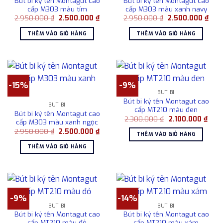
Bút bi ký tên Montagut cao
Bút bi ký tên Montagut cao
cấp M303 màu tím
cấp M303 màu xanh navy
Giá
Giá
Giá
Giá
2.950.000
₫
2.500.000
₫
2.950.000
₫
2.500.000
₫
gốc
hiện
gốc
hiện
là:
tại
là:
tại
THÊM VÀO GIỎ HÀNG
THÊM VÀO GIỎ HÀNG
2.950.000 ₫.
là:
2.950.000 ₫.
là:
2.500.000 ₫.
2.50
-15%
-9%
BÚT BI
Bút bi ký tên Montagut cao
BÚT BI
cấp MT210 màu đen
Bút bi ký tên Montagut cao
Giá
Giá
2.300.000
₫
2.100.000
₫
cấp M303 màu xanh ngọc
gốc
hiện
Giá
Giá
2.950.000
₫
2.500.000
₫
là:
tại
THÊM VÀO GIỎ HÀNG
gốc
hiện
2.300.000 ₫.
là:
là:
tại
2.10
THÊM VÀO GIỎ HÀNG
2.950.000 ₫.
là:
2.500.000 ₫.
-9%
-14%
BÚT BI
BÚT BI
Bút bi ký tên Montagut cao
Bút bi ký tên Montagut cao
cấp MT210 màu đỏ
cấp MT210 màu xám