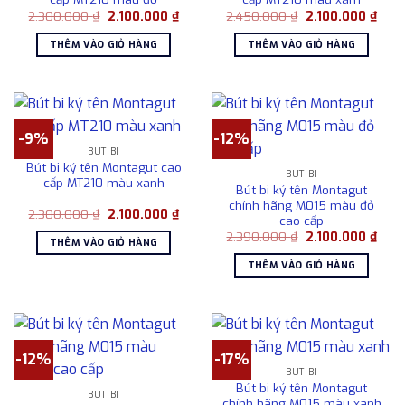
Giá
Giá
Giá
Giá
2.300.000
₫
2.100.000
₫
2.450.000
₫
2.100.000
₫
gốc
hiện
gốc
hiện
là:
tại
là:
tại
THÊM VÀO GIỎ HÀNG
THÊM VÀO GIỎ HÀNG
2.300.000 ₫.
là:
2.450.000 ₫.
là:
2.100.000 ₫.
2.10
-9%
-12%
BÚT BI
Bút bi ký tên Montagut cao
BÚT BI
cấp MT210 màu xanh
Bút bi ký tên Montagut
chính hãng M015 màu đỏ
Giá
Giá
2.300.000
₫
2.100.000
₫
cao cấp
gốc
hiện
Giá
Giá
là:
tại
2.390.000
₫
2.100.000
₫
THÊM VÀO GIỎ HÀNG
gốc
hiện
2.300.000 ₫.
là:
là:
tại
2.100.000 ₫.
THÊM VÀO GIỎ HÀNG
2.390.000 ₫.
là:
2.10
-12%
-17%
BÚT BI
Bút bi ký tên Montagut
BÚT BI
chính hãng M015 màu xanh