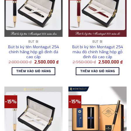
BÚT BI
BÚT BI
Bút bi ký tên Montagut 254
Bút bi ký tên Montagut 254
chính hãng hộp gỗ đính đá
màu đỏ chính hãng hộp gỗ
cao cấp
đính đá cao cấp
Giá
Giá
Giá
Giá
2.800.000
₫
2.500.000
₫
2.950.000
₫
2.500.000
₫
gốc
hiện
gốc
hiện
là:
tại
là:
tại
THÊM VÀO GIỎ HÀNG
THÊM VÀO GIỎ HÀNG
2.800.000 ₫.
là:
2.950.000 ₫.
là:
2.500.000 ₫.
2.50
-15%
-15%