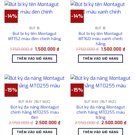
-14%
-14%
BÚT BI
BÚT BI
Bút bi ký tên Montagut
Bút bi ký tên Montagut
MT152 màu đen chính hãng
MT160 màu xanh chính
hãng
Giá
Giá
Giá
Giá
1.750.000
₫
1.500.000
₫
1.750.000
₫
1.500.000
₫
gốc
hiện
gốc
hiện
là:
tại
là:
tại
THÊM VÀO GIỎ HÀNG
THÊM VÀO GIỎ HÀNG
1.750.000 ₫.
là:
1.750.000 ₫.
là:
1.500.000 ₫.
1.500
-15%
-15%
BÚT MÁY (BÚT MỰC)
BÚT MÁY (BÚT MỰC)
Bút ký đa năng Montagut
Bút ký đa năng Montagut
chính hãng MT0255 màu
chính hãng MT0255 màu
đen
trắng
Giá
Giá
Giá
Giá
2.950.000
₫
2.500.000
₫
2.950.000
₫
2.500.000
₫
gốc
hiện
gốc
hiện
là:
tại
là:
tại
THÊM VÀO GIỎ HÀNG
THÊM VÀO GIỎ HÀNG
2.950.000 ₫.
là:
2.950.000 ₫.
là: