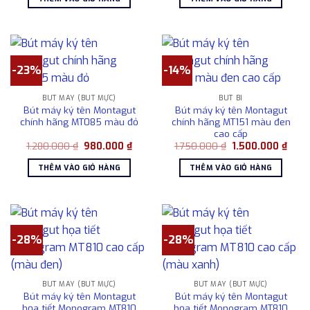
1.080.000 ₫.
là:
1.280.000 ₫.
là:
980.000 ₫.
980.0
-23%
-14%
BÚT MÁY (BÚT MỰC)
BÚT BI
Bút máy ký tên Montagut
Bút máy ký tên Montagut
chính hãng MT085 màu đỏ
chính hãng MT151 màu đen
cao cấp
Giá
Giá
Giá
Giá
1.280.000
₫
980.000
₫
1.750.000
₫
1.500.000
₫
gốc
hiện
gốc
hiện
là:
tại
là:
tại
THÊM VÀO GIỎ HÀNG
THÊM VÀO GIỎ HÀNG
1.280.000 ₫.
là:
1.750.000 ₫.
là:
980.000 ₫.
1.500
-28%
-28%
BÚT MÁY (BÚT MỰC)
BÚT MÁY (BÚT MỰC)
Bút máy ký tên Montagut
Bút máy ký tên Montagut
họa tiết Monogram MT810
họa tiết Monogram MT810