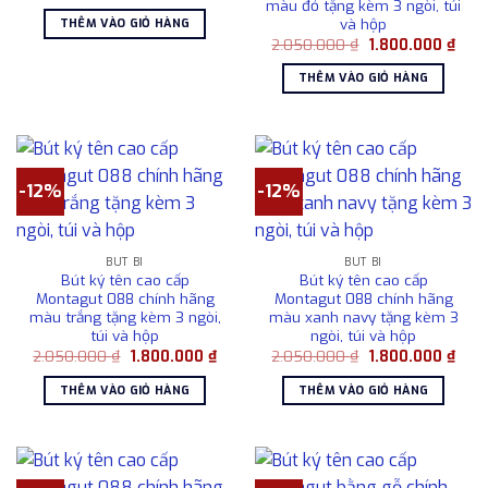
gốc
hiện
màu đỏ tặng kèm 3 ngòi, túi
là:
tại
và hộp
THÊM VÀO GIỎ HÀNG
2.050.000 ₫.
là:
Giá
Giá
2.050.000
₫
1.800.000
₫
1.800.000 ₫.
gốc
hiện
là:
tại
THÊM VÀO GIỎ HÀNG
2.050.000 ₫.
là:
1.80
-12%
-12%
BÚT BI
BÚT BI
Bút ký tên cao cấp
Bút ký tên cao cấp
Montagut 088 chính hãng
Montagut 088 chính hãng
màu trắng tặng kèm 3 ngòi,
màu xanh navy tặng kèm 3
túi và hộp
ngòi, túi và hộp
Giá
Giá
Giá
Giá
2.050.000
₫
1.800.000
₫
2.050.000
₫
1.800.000
₫
gốc
hiện
gốc
hiện
là:
tại
là:
tại
THÊM VÀO GIỎ HÀNG
THÊM VÀO GIỎ HÀNG
2.050.000 ₫.
là:
2.050.000 ₫.
là:
1.800.000 ₫.
1.80