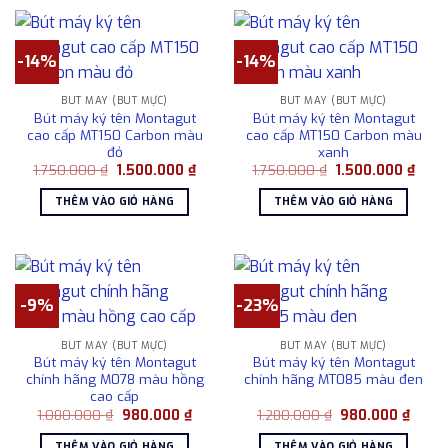
-14%
-14%
BÚT MÁY (BÚT MỰC)
BÚT MÁY (BÚT MỰC)
Bút máy ký tên Montagut
Bút máy ký tên Montagut
cao cấp MT150 Carbon màu
cao cấp MT150 Carbon màu
đỏ
xanh
Giá
Giá
Giá
Giá
1.750.000
₫
1.500.000
₫
1.750.000
₫
1.500.000
₫
gốc
hiện
gốc
hiện
là:
tại
là:
tại
THÊM VÀO GIỎ HÀNG
THÊM VÀO GIỎ HÀNG
1.750.000 ₫.
là:
1.750.000 ₫.
là:
1.500.000 ₫.
1.500
-9%
-23%
BÚT MÁY (BÚT MỰC)
BÚT MÁY (BÚT MỰC)
Bút máy ký tên Montagut
Bút máy ký tên Montagut
chính hãng M078 màu hồng
chính hãng MT085 màu đen
cao cấp
Giá
Giá
Giá
Giá
1.080.000
₫
980.000
₫
1.280.000
₫
980.000
₫
gốc
hiện
gốc
hiện
là:
tại
là:
tại
THÊM VÀO GIỎ HÀNG
THÊM VÀO GIỎ HÀNG