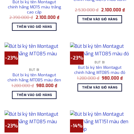
Bút bi ký tên Montagut
chính hãng M015 màu trắng
Giá
Giá
2.530.000
₫
2.100.000
₫
cao cấp
gốc
hiện
Giá
Giá
2.390.000
₫
2.100.000
₫
là:
tại
THÊM VÀO GIỎ HÀNG
gốc
hiện
2.530.000 ₫.
là:
là:
tại
2.10
THÊM VÀO GIỎ HÀNG
2.390.000 ₫.
là:
2.100.000 ₫.
-23%
-23%
BÚT BI
Bút bi ký tên Montagut
BÚT BI
chính hãng MT085 màu đỏ
Bút bi ký tên Montagut
Giá
Giá
1.280.000
₫
980.000
₫
chính hãng MT085 màu đen
gốc
hiện
Giá
Giá
1.280.000
₫
980.000
₫
là:
tại
THÊM VÀO GIỎ HÀNG
gốc
hiện
1.280.000 ₫.
là:
là:
tại
980.0
THÊM VÀO GIỎ HÀNG
1.280.000 ₫.
là:
980.000 ₫.
-23%
-14%