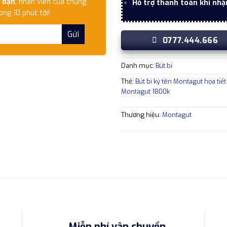
 bạn
, nhân viên của chúng
Hỗ trợ thanh toán khi nhậ
ong 10 phút tới!
0777.444.666
Danh mục:
Bút bi
Thẻ:
Bút bi ký tên Montagut họa t
Montagut 1800k
Thương hiệu:
Montagut
Miễn phí vận chuyển