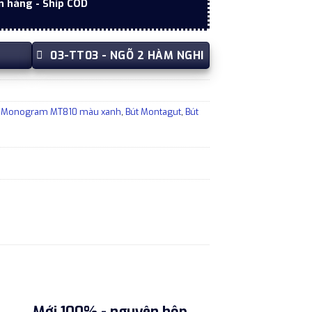
n hàng - Ship COD
03-TT03 - NGÕ 2 HÀM NGHI
iết Monogram MT810 màu xanh
,
Bút Montagut
,
Bút
Mới 100% - nguyên hộp