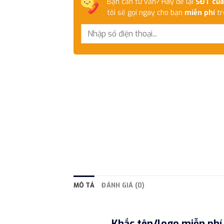
Bạn cần tư vấn? Hãy để lại
SĐT của
tôi sẽ gọi ngay cho bạn
miễn phí
tr
MÔ TẢ
ĐÁNH GIÁ (0)
Khắc tên/logo miễn phí