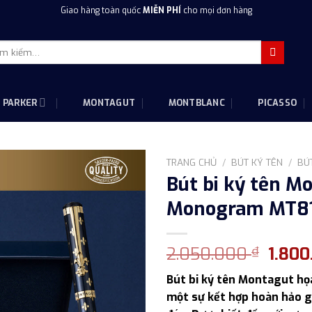
Giao hàng toàn quốc
MIỄN PHÍ
cho mọi đơn hàng
m
m:
PARKER
MONTAGUT
MONTBLANC
PICASSO
TRANG CHỦ
/
BÚT KÝ TÊN
/
BÚT
Bút bi ký tên M
Monogram MT81
Giá
2.050.000
1.80
₫
gốc
Bút bi ký tên Montagut h
là:
một sự kết hợp hoàn hảo gi
2.050