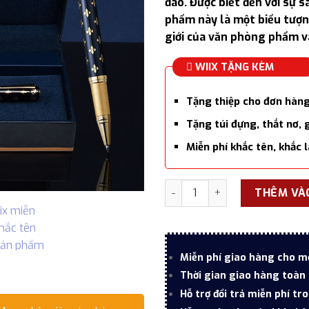
đáo. Được biết đến với sự 
phẩm này là một biểu tượn
giới của văn phòng phẩm v
WIIX TẶNG KÈM
Tặng thiệp cho đơn hàn
Tặng túi đựng, thắt nơ, 
Miễn phí khắc tên, khắc 
Bút bi ký tên Montagut họa
THÊM VÀ
Miễn phí giao hàng cho m
Thời gian giao hàng toàn 
Hỗ trợ đổi trả miễn phí tr