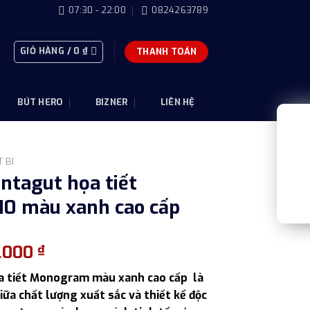
07:30 - 22:00
0824263789
GIỎ HÀNG /
0
₫
THANH TOÁN
BÚT HERO
BIZNER
LIÊN HỆ
 BI
ontagut họa tiết
0 màu xanh cao cấp
Giá
0.000
₫
hiện
ọa tiết Monogram màu xanh cao cấp là
tại
ữa chất lượng xuất sắc và thiết kế độc
.000 ₫.
là: