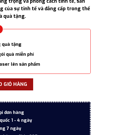
sang trọng và phong cách tinh tế, sản
1.800.000 ₫.
g của sự tinh tế và đẳng cấp trong thế
à quà tặng.
g quà tặng
gói quà miễn phí
laser lên sản phẩm
 tiết Monogram MT810 màu xanh cao cấp số lượng
O GIỎ HÀNG
ọi đơn hàng
quốc 1 - 4 ngày
ong 7 ngày