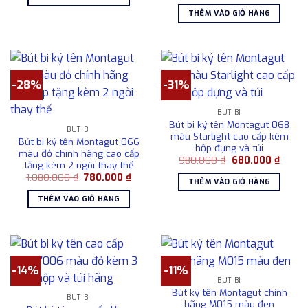
gốc
hiện
715.000 ₫.
là:
là:
tại
485.000 ₫.
THÊM VÀO GIỎ HÀNG
2.150.000 ₫.
là:
1.800
-28%
-31%
BÚT BI
Bút bi ký tên Montagut 068
BÚT BI
màu Starlight cao cấp kèm
Bút bi ký tên Montagut 066
hộp đựng và túi
màu đỏ chính hãng cao cấp
Giá
Giá
980.000
₫
680.000
₫
tặng kèm 2 ngòi thay thế
gốc
hiện
Giá
Giá
1.080.000
₫
780.000
₫
là:
tại
THÊM VÀO GIỎ HÀNG
gốc
hiện
980.000 ₫.
là:
là:
tại
680.0
THÊM VÀO GIỎ HÀNG
1.080.000 ₫.
là:
780.000 ₫.
-14%
-11%
BÚT BI
Bút ký tên Montagut chính
BÚT BI
hãng M015 màu đen