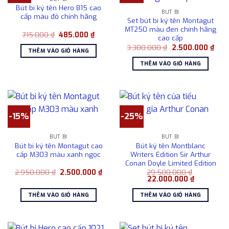
Bút bi ký tên Hero 815 cao
BÚT BI
cấp màu đỏ chính hãng
Set bút bi ký tên Montagut
MT250 màu đen chính hãng
Giá
Giá
715.000
₫
485.000
₫
cao cấp
gốc
hiện
Giá
Giá
là:
tại
3.300.000
₫
2.500.000
₫
THÊM VÀO GIỎ HÀNG
gốc
hiện
715.000 ₫.
là:
là:
tại
485.000 ₫.
THÊM VÀO GIỎ HÀNG
3.300.000 ₫.
là:
2.50
-15%
-25%
BÚT BI
BÚT BI
Bút bi ký tên Montagut cao
Bút ký tên Montblanc
cấp M303 màu xanh ngọc
Writers Edition Sir Arthur
Conan Doyle Limited Edition
Giá
Giá
2.950.000
₫
2.500.000
₫
29.500.000
₫
gốc
hiện
Giá
Giá
22.000.000
₫
là:
tại
gốc
hiện
2.950.000 ₫.
là:
là:
tại
THÊM VÀO GIỎ HÀNG
THÊM VÀO GIỎ HÀNG
2.500.000 ₫.
29.500.000 ₫.
là:
22.000.00