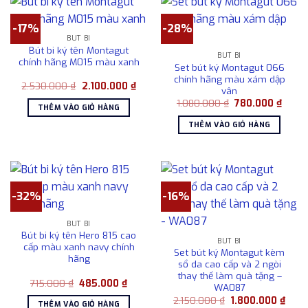
-17%
-28%
BÚT BI
Bút bi ký tên Montagut
BÚT BI
chính hãng M015 màu xanh
Set bút ký Montagut 066
chính hãng màu xám dập
Giá
Giá
2.530.000
₫
2.100.000
₫
vân
gốc
hiện
Giá
Giá
là:
tại
1.080.000
₫
780.000
₫
THÊM VÀO GIỎ HÀNG
gốc
hiện
2.530.000 ₫.
là:
là:
tại
2.100.000 ₫.
THÊM VÀO GIỎ HÀNG
1.080.000 ₫.
là:
780.0
-32%
-16%
BÚT BI
Bút bi ký tên Hero 815 cao
BÚT BI
cấp màu xanh navy chính
Set bút ký Montagut kèm
hãng
sổ da cao cấp và 2 ngòi
thay thế làm quà tặng –
Giá
Giá
715.000
₫
485.000
₫
WA087
gốc
hiện
Giá
Giá
là:
tại
2.150.000
₫
1.800.000
₫
THÊM VÀO GIỎ HÀNG