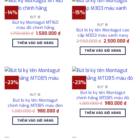
-14%
-15%
BÚT BI
Bút ký Montagut MT160
BÚT BI
màu đỏ chính hãng
Bút bi ký tên Montagut cao
Giá
Giá
1.750.000
₫
1.500.000
₫
cấp M303 màu xanh navy
gốc
hiện
Giá
Giá
là:
tại
2.950.000
₫
2.500.000
₫
THÊM VÀO GIỎ HÀNG
gốc
hiện
1.750.000 ₫.
là:
là:
tại
1.500.000 ₫.
THÊM VÀO GIỎ HÀNG
2.950.000 ₫.
là:
2.50
-23%
-23%
BÚT BI
Bút bi ký tên Montagut
BÚT BI
chính hãng MT085 màu đỏ
Bút bi ký tên Montagut
Giá
Giá
1.280.000
₫
980.000
₫
chính hãng MT085 màu đen
gốc
hiện
Giá
Giá
1.280.000
₫
980.000
₫
là:
tại
THÊM VÀO GIỎ HÀNG
gốc
hiện
1.280.000 ₫.
là:
là:
tại
980.0
THÊM VÀO GIỎ HÀNG
1.280.000 ₫.
là:
980.000 ₫.