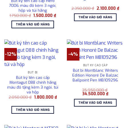
Bút ký tên cao cấp Hero
7006 màu đỏ kèm 3 ngòi,
Giá
Giá
2.350.000
₫
2.100.000
₫
hộp và túi hãng
gốc
hiện
Giá
Giá
1.750.000
₫
1.500.000
₫
là:
tại
THÊM VÀO GIỎ HÀNG
gốc
hiện
2.350.000 ₫.
là:
là:
tại
2.10
THÊM VÀO GIỎ HÀNG
1.750.000 ₫.
là:
1.500.000 ₫.
-12%
-4%
BÚT KÝ CAO CẤP
Bút bi Montblanc Writers
BÚT BI
Edition Honoré De Balzac
Bút ký tên cao cấp
Ballpoint Pen MB109296
Montagut 088 chính hãng
màu đỏ tặng kèm 3 ngòi, túi
35.950.000
₫
và hộp
Giá
Giá
34.500.000
₫
Giá
Giá
2.050.000
₫
1.800.000
₫
gốc
hiện
gốc
hiện
là:
tại
THÊM VÀO GIỎ HÀNG
là:
tại
35.950.000 ₫.
là:
2.050.000 ₫.
là:
34.500.000
THÊM VÀO GIỎ HÀNG
1.800.000 ₫.