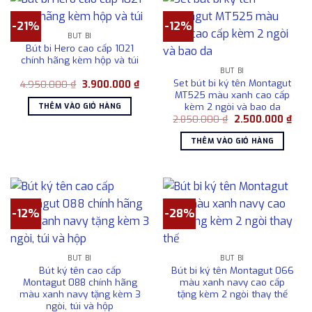
-21%
-12%
BÚT BI
Bút bi Hero cao cấp 1021
chính hãng kèm hộp và túi
BÚT BI
Set bút bi ký tên Montagut
Giá
Giá
4.950.000
₫
3.900.000
₫
gốc
hiện
MT525 màu xanh cao cấp
là:
tại
kèm 2 ngòi và bao da
THÊM VÀO GIỎ HÀNG
4.950.000 ₫.
là:
Giá
Giá
2.850.000
₫
2.500.000
₫
3.900.000 ₫.
gốc
hiện
là:
tại
THÊM VÀO GIỎ HÀNG
2.850.000 ₫.
là:
2.50
-12%
-28%
BÚT BI
BÚT BI
Bút ký tên cao cấp
Bút bi ký tên Montagut 066
Montagut 088 chính hãng
màu xanh navy cao cấp
màu xanh navy tặng kèm 3
tặng kèm 2 ngòi thay thế
ngòi, túi và hộp