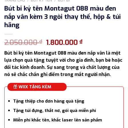
Bút bi ký tên Montagut 088 màu đen
nắp vân kèm 3 ngòi thay thế, hộp & túi
hãng
Giá
Giá
2.050.000
1.800.000
₫
₫
gốc
hiện
Bút bi ký tên Montagut 088 màu đen nắp vân là một
là:
tại
lựa chọn quà tặng tuyệt vời cho gia đình, bạn bè hoặc
2.050.000 ₫.
là:
đối tác kinh doanh. Sự sang trọng và chất lượng của
1.800.000 ₫.
nó sẽ chắc chắn ghi điểm trong mắt người nhận.
WIIX TẶNG KÈM
Tặng thiệp cho đơn hàng quà tặng
Tặng túi đựng, thắt nơ, gói quà miễn phí
Miễn phí khắc tên, khắc laser lên sản phẩm