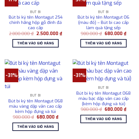
BÚT BI
BÚT BI
Bút bi ký tên Montagut 254
Bút bi ký tên Montagut 06
chính hãng hộp gỗ đính đá
(màu đỏ) – Bút bi cao cấp
cao cấp
làm quà tặng sếp
Giá
Giá
Giá
Giá
2.800.000
₫
2.500.000
₫
980.000
₫
680.000
₫
gốc
hiện
gốc
hiện
là:
tại
là:
tại
THÊM VÀO GIỎ HÀNG
THÊM VÀO GIỎ HÀNG
2.800.000 ₫.
là:
980.000 ₫.
là:
2.500.000 ₫.
680.0
-31%
-31%
BÚT BI
Bút bi ký tên Montagut 068
BÚT BI
màu bạc dập vân cao cấp
Bút bi ký tên Montagut 068
(kèm hộp đựng và túi)
màu vàng dập vân cao cấp
Giá
Giá
980.000
₫
680.000
₫
kèm hộp đựng và túi
gốc
hiện
Giá
Giá
980.000
₫
680.000
₫
là:
tại
THÊM VÀO GIỎ HÀNG
gốc
hiện
980.000 ₫.
là:
là:
tại
680.0
THÊM VÀO GIỎ HÀNG
980.000 ₫.
là:
680.000 ₫.