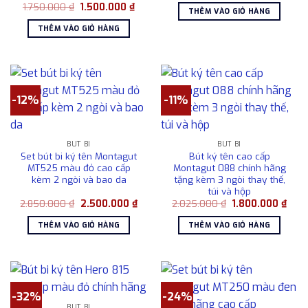
Giá
Giá
1.750.000
₫
1.500.000
₫
là:
tại
THÊM VÀO GIỎ HÀNG
gốc
hiện
2.050.000 ₫.
là:
là:
tại
1.80
THÊM VÀO GIỎ HÀNG
1.750.000 ₫.
là:
1.500.000 ₫.
-12%
-11%
BÚT BI
BÚT BI
Set bút bi ký tên Montagut
Bút ký tên cao cấp
MT525 màu đỏ cao cấp
Montagut 088 chính hãng
kèm 2 ngòi và bao da
tặng kèm 3 ngòi thay thế,
túi và hộp
Giá
Giá
Giá
Giá
2.850.000
₫
2.500.000
₫
2.025.000
₫
1.800.000
₫
gốc
hiện
gốc
hiện
là:
tại
là:
tại
THÊM VÀO GIỎ HÀNG
THÊM VÀO GIỎ HÀNG
2.850.000 ₫.
là:
2.025.000 ₫.
là:
2.500.000 ₫.
1.80
-32%
-24%
BÚT BI