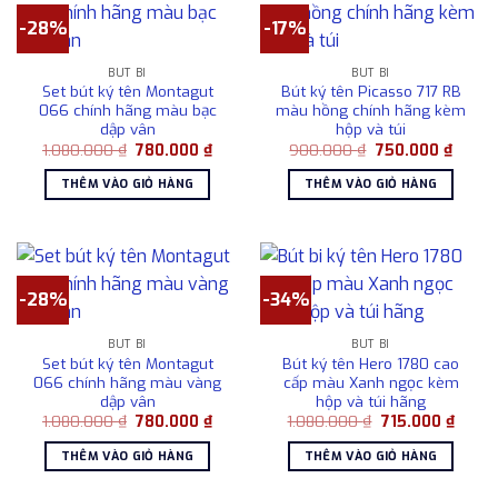
-28%
-17%
BÚT BI
BÚT BI
Set bút ký tên Montagut
Bút ký tên Picasso 717 RB
066 chính hãng màu bạc
màu hồng chính hãng kèm
dập vân
hộp và túi
Giá
Giá
Giá
Giá
1.080.000
₫
780.000
₫
900.000
₫
750.000
₫
gốc
hiện
gốc
hiện
là:
tại
là:
tại
THÊM VÀO GIỎ HÀNG
THÊM VÀO GIỎ HÀNG
1.080.000 ₫.
là:
900.000 ₫.
là:
780.000 ₫.
750.00
-28%
-34%
BÚT BI
BÚT BI
Set bút ký tên Montagut
Bút ký tên Hero 1780 cao
066 chính hãng màu vàng
cấp màu Xanh ngọc kèm
dập vân
hộp và túi hãng
Giá
Giá
Giá
Giá
1.080.000
₫
780.000
₫
1.080.000
₫
715.000
₫
gốc
hiện
gốc
hiện
là:
tại
là:
tại
THÊM VÀO GIỎ HÀNG
THÊM VÀO GIỎ HÀNG
1.080.000 ₫.
là:
1.080.000 ₫.
là:
780.000 ₫.
715.00