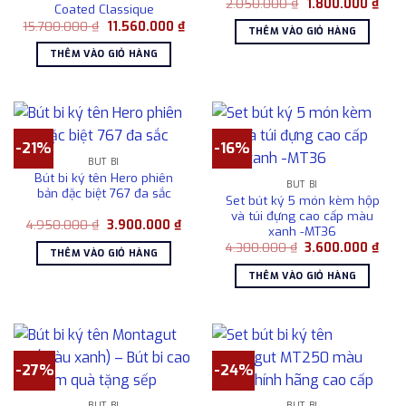
Giá
Giá
2.050.000
₫
1.800.000
₫
Coated Classique
gốc
hiện
Giá
Giá
15.700.000
₫
11.560.000
₫
là:
tại
THÊM VÀO GIỎ HÀNG
gốc
hiện
2.050.000 ₫.
là:
là:
tại
1.80
THÊM VÀO GIỎ HÀNG
15.700.000 ₫.
là:
11.560.000 ₫.
-21%
-16%
BÚT BI
Bút bi ký tên Hero phiên
BÚT BI
bản đặc biệt 767 đa sắc
Set bút ký 5 món kèm hộp
và túi đựng cao cấp màu
Giá
Giá
4.950.000
₫
3.900.000
₫
xanh -MT36
gốc
hiện
Giá
Giá
là:
tại
4.300.000
₫
3.600.000
₫
THÊM VÀO GIỎ HÀNG
gốc
hiện
4.950.000 ₫.
là:
là:
tại
3.900.000 ₫.
THÊM VÀO GIỎ HÀNG
4.300.000 ₫.
là:
3.60
-27%
-24%
BÚT BI
BÚT BI