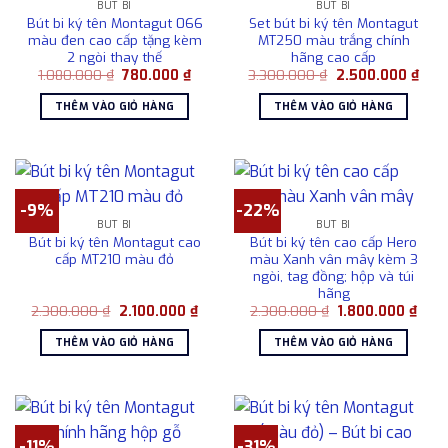
BÚT BI
BÚT BI
Bút bi ký tên Montagut 066
Set bút bi ký tên Montagut
màu đen cao cấp tặng kèm
MT250 màu trắng chính
2 ngòi thay thế
hãng cao cấp
Giá
Giá
Giá
Giá
1.080.000
₫
780.000
₫
3.300.000
₫
2.500.000
₫
gốc
hiện
gốc
hiện
là:
tại
là:
tại
THÊM VÀO GIỎ HÀNG
THÊM VÀO GIỎ HÀNG
1.080.000 ₫.
là:
3.300.000 ₫.
là:
780.000 ₫.
2.50
-9%
-22%
BÚT BI
BÚT BI
Bút bi ký tên Montagut cao
Bút bi ký tên cao cấp Hero
cấp MT210 màu đỏ
màu Xanh vân mây kèm 3
ngòi, tag đồng; hộp và túi
hãng
Giá
Giá
Giá
Giá
2.300.000
₫
2.100.000
₫
2.300.000
₫
1.800.000
₫
gốc
hiện
gốc
hiện
là:
tại
là:
tại
THÊM VÀO GIỎ HÀNG
THÊM VÀO GIỎ HÀNG
2.300.000 ₫.
là:
2.300.000 ₫.
là:
2.100.000 ₫.
1.80
-11%
-31%