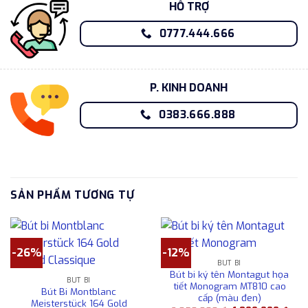
HỖ TRỢ
0777.444.666
P. KINH DOANH
0383.666.888
SẢN PHẨM TƯƠNG TỰ
-26%
-12%
BÚT BI
Bút bi ký tên Montagut họa
BÚT BI
tiết Monogram MT810 cao
Bút Bi Montblanc
cấp (màu đen)
Meisterstück 164 Gold