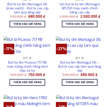
Bút bi ký tên Montagut 06
Set bút bi ký tên Montagut
(màu xanh) – Bút bi cao cấp
MT250 màu xanh chính
làm quà tặng sếp
hãng cao cấp
Giá
Giá
Giá
Giá
930.000
₫
680.000
₫
3.300.000
₫
2.500.000
₫
gốc
hiện
gốc
hiện
là:
tại
là:
tại
THÊM VÀO GIỎ HÀNG
THÊM VÀO GIỎ HÀNG
930.000 ₫.
là:
3.300.000 ₫.
là:
680.000 ₫.
2.50
-17%
-27%
BÚT BI
BÚT BI
Bút ký tên Picasso 717 RB
Bút ký tên Montagut 06 –
màu trắng chính hãng kèm
Bút bi cao cấp làm quà tặng
hộp và túi
sếp
Giá
Giá
Giá
Giá
900.000
₫
750.000
₫
930.000
₫
680.000
₫
gốc
hiện
gốc
hiện
là:
tại
là:
tại
THÊM VÀO GIỎ HÀNG
THÊM VÀO GIỎ HÀNG
900.000 ₫.
là:
930.000 ₫.
là:
750.000 ₫.
680.0