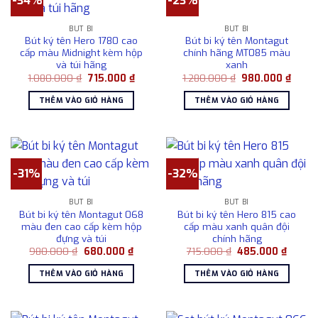
-34%
-23%
BÚT BI
BÚT BI
Bút ký tên Hero 1780 cao
Bút bi ký tên Montagut
cấp màu Midnight kèm hộp
chính hãng MT085 màu
và túi hãng
xanh
Giá
Giá
Giá
Giá
1.080.000
₫
715.000
₫
1.280.000
₫
980.000
₫
gốc
hiện
gốc
hiện
là:
tại
là:
tại
THÊM VÀO GIỎ HÀNG
THÊM VÀO GIỎ HÀNG
1.080.000 ₫.
là:
1.280.000 ₫.
là:
715.000 ₫.
980.0
-31%
-32%
BÚT BI
BÚT BI
Bút bi ký tên Montagut 068
Bút bi ký tên Hero 815 cao
màu đen cao cấp kèm hộp
cấp màu xanh quân đội
đựng và túi
chính hãng
Giá
Giá
Giá
Giá
980.000
₫
680.000
₫
715.000
₫
485.000
₫
gốc
hiện
gốc
hiện
là:
tại
là:
tại
THÊM VÀO GIỎ HÀNG
THÊM VÀO GIỎ HÀNG
980.000 ₫.
là:
715.000 ₫.
là:
680.000 ₫.
485.00