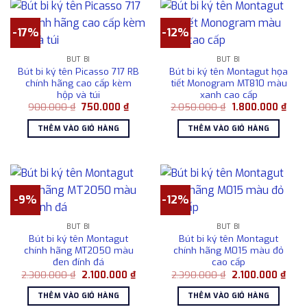
-17%
-12%
BÚT BI
BÚT BI
Bút bi ký tên Picasso 717 RB
Bút bi ký tên Montagut họa
chính hãng cao cấp kèm
tiết Monogram MT810 màu
hộp và túi
xanh cao cấp
Giá
Giá
Giá
Giá
900.000
₫
750.000
₫
2.050.000
₫
1.800.000
₫
gốc
hiện
gốc
hiện
là:
tại
là:
tại
THÊM VÀO GIỎ HÀNG
THÊM VÀO GIỎ HÀNG
900.000 ₫.
là:
2.050.000 ₫.
là:
750.000 ₫.
1.80
-9%
-12%
BÚT BI
BÚT BI
Bút bi ký tên Montagut
Bút bi ký tên Montagut
chính hãng MT2050 màu
chính hãng M015 màu đỏ
đen đính đá
cao cấp
Giá
Giá
Giá
Giá
2.300.000
₫
2.100.000
₫
2.390.000
₫
2.100.000
₫
gốc
hiện
gốc
hiện
là:
tại
là:
tại
THÊM VÀO GIỎ HÀNG
THÊM VÀO GIỎ HÀNG
2.300.000 ₫.
là:
2.390.000 ₫.
là: