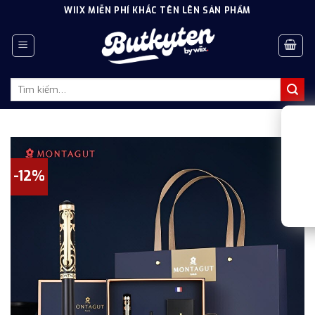
Skip
WIIX MIỄN PHÍ KHẮC TÊN LÊN SẢN PHẨM
to
content
Tìm
kiếm:
-12%