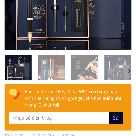
Bạn cần tư vấn? Hãy để lại
SĐT của bạn
, nhân
viên của chúng tôi sẽ gọi ngay cho bạn
miễn phí
trong 10 phút tới!
TRANG CHỦ
/
BÚT KÝ TÊN
/
BÚT BI