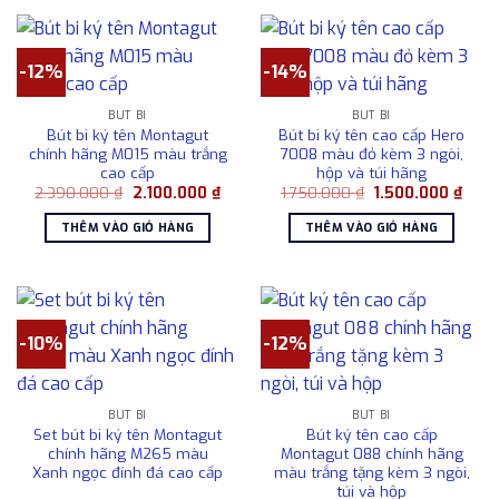
-12%
-14%
BÚT BI
BÚT BI
Bút bi ký tên Montagut
Bút bi ký tên cao cấp Hero
chính hãng M015 màu trắng
7008 màu đỏ kèm 3 ngòi,
cao cấp
hộp và túi hãng
Giá
Giá
Giá
Giá
2.390.000
₫
2.100.000
₫
1.750.000
₫
1.500.000
₫
gốc
hiện
gốc
hiện
là:
tại
là:
tại
THÊM VÀO GIỎ HÀNG
THÊM VÀO GIỎ HÀNG
2.390.000 ₫.
là:
1.750.000 ₫.
là:
2.100.000 ₫.
1.500
-10%
-12%
BÚT BI
BÚT BI
Set bút bi ký tên Montagut
Bút ký tên cao cấp
chính hãng M265 màu
Montagut 088 chính hãng
Xanh ngọc đính đá cao cấp
màu trắng tặng kèm 3 ngòi,
túi và hộp