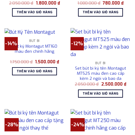
Giá
Giá
Giá
Giá
2.050.000
₫
1.800.000
₫
1.080.000
₫
780.000
₫
gốc
hiện
gốc
hiện
là:
tại
là:
tại
THÊM VÀO GIỎ HÀNG
THÊM VÀO GIỎ HÀNG
2.050.000 ₫.
là:
1.080.000 ₫.
là:
1.800.000 ₫.
780.0
BÚT BI
-14%
-12%
Bút ký Montagut MT160
màu đen chính hãng
Giá
Giá
1.750.000
₫
1.500.000
₫
BÚT BI
gốc
hiện
Set bút bi ký tên Montagut
là:
tại
THÊM VÀO GIỎ HÀNG
1.750.000 ₫.
là:
MT525 màu đen cao cấp
1.500.000 ₫.
kèm 2 ngòi và bao da
Giá
Giá
2.850.000
₫
2.500.000
₫
gốc
hiện
là:
tại
THÊM VÀO GIỎ HÀNG
2.850.000 ₫.
là:
2.50
-28%
-24%