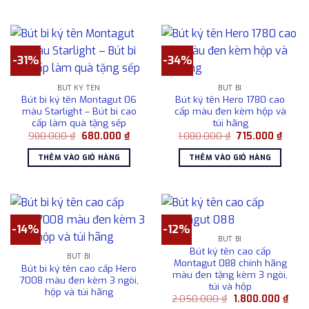
2.100.000 ₫.
2.10
-31%
-34%
BÚT KÝ TÊN
BÚT BI
Bút bi ký tên Montagut 06
Bút ký tên Hero 1780 cao
màu Starlight – Bút bi cao
cấp màu đen kèm hộp và
cấp làm quà tặng sếp
túi hãng
Giá
Giá
Giá
Giá
980.000
₫
680.000
₫
1.080.000
₫
715.000
₫
gốc
hiện
gốc
hiện
là:
tại
là:
tại
THÊM VÀO GIỎ HÀNG
THÊM VÀO GIỎ HÀNG
980.000 ₫.
là:
1.080.000 ₫.
là:
680.000 ₫.
715.00
-14%
-12%
BÚT BI
Bút ký tên cao cấp
BÚT BI
Montagut 088 chính hãng
Bút bi ký tên cao cấp Hero
màu đen tặng kèm 3 ngòi,
7008 màu đen kèm 3 ngòi,
túi và hộp
hộp và túi hãng
Giá
Giá
2.050.000
₫
1.800.000
₫
gốc
hiện