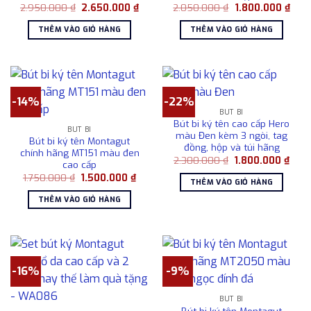
Giá
Giá
Giá
Giá
2.950.000
₫
2.650.000
₫
2.050.000
₫
1.800.000
₫
gốc
hiện
gốc
hiện
là:
tại
là:
tại
THÊM VÀO GIỎ HÀNG
THÊM VÀO GIỎ HÀNG
2.950.000 ₫.
là:
2.050.000 ₫.
là:
2.650.000 ₫.
1.80
-14%
-22%
BÚT BI
Bút bi ký tên cao cấp Hero
BÚT BI
màu Đen kèm 3 ngòi, tag
Bút bi ký tên Montagut
đồng, hộp và túi hãng
chính hãng MT151 màu đen
Giá
Giá
2.300.000
₫
1.800.000
₫
cao cấp
gốc
hiện
Giá
Giá
1.750.000
₫
1.500.000
₫
là:
tại
THÊM VÀO GIỎ HÀNG
gốc
hiện
2.300.000 ₫.
là:
là:
tại
1.80
THÊM VÀO GIỎ HÀNG
1.750.000 ₫.
là:
1.500.000 ₫.
-16%
-9%
BÚT BI
Bút bi ký tên Montagut