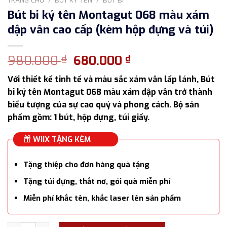
Bút bi ký tên Montagut 068 màu xám
dập vân cao cấp (kèm hộp đựng và túi)
Giá
Giá
980.000
680.000
₫
₫
gốc
hiện
Với thiết kế tinh tế và màu sắc xám vân lấp lánh, Bút
là:
tại
bi ký tên Montagut 068 màu xám dập vân trở thành
980.000 ₫.
là:
biểu tượng của sự cao quý và phong cách. Bộ sản
680.000 ₫.
phẩm gồm: 1 bút, hộp đựng, túi giấy.
WIIX TẶNG KÈM
Tặng thiệp cho đơn hàng quà tặng
Tặng túi đựng, thắt nơ, gói quà miễn phí
Miễn phí khắc tên, khắc laser lên sản phẩm