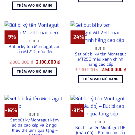
là:
tại
715.00
THÊM VÀO GIỎ HÀNG
1.080.000 ₫.
là:
780.000 ₫.
-9%
-24%
BÚT BI
Bút bi ký tên Montagut cao
BÚT BI
cấp MT210 màu đen
Set bút bi ký tên Montagut
MT250 màu xanh chính
Giá
Giá
2.300.000
₫
2.100.000
₫
hãng cao cấp
gốc
hiện
Giá
Giá
là:
tại
3.300.000
₫
2.500.000
₫
THÊM VÀO GIỎ HÀNG
gốc
hiện
2.300.000 ₫.
là:
là:
tại
2.100.000 ₫.
THÊM VÀO GIỎ HÀNG
3.300.000 ₫.
là:
2.50
-16%
-31%
BÚT BI
Set bút ký Montagut kèm
BÚT BI
sổ da cao cấp và 2 ngòi
Bút bi ký tên Montagut 06
thay thế làm quà tặng –
(màu đỏ) – Bút bi cao cấp