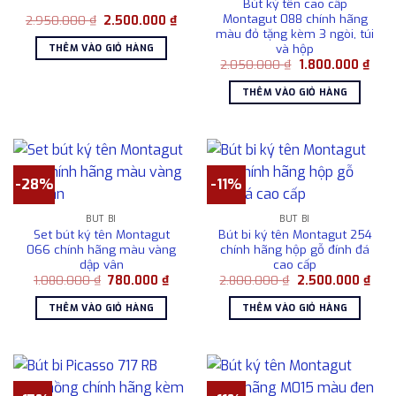
Bút ký tên cao cấp
Montagut 088 chính hãng
Giá
Giá
2.950.000
₫
2.500.000
₫
gốc
hiện
màu đỏ tặng kèm 3 ngòi, túi
là:
tại
và hộp
THÊM VÀO GIỎ HÀNG
2.950.000 ₫.
là:
Giá
Giá
2.050.000
₫
1.800.000
₫
2.500.000 ₫.
gốc
hiện
là:
tại
THÊM VÀO GIỎ HÀNG
2.050.000 ₫.
là:
1.80
-28%
-11%
BÚT BI
BÚT BI
Set bút ký tên Montagut
Bút bi ký tên Montagut 254
066 chính hãng màu vàng
chính hãng hộp gỗ đính đá
dập vân
cao cấp
Giá
Giá
Giá
Giá
1.080.000
₫
780.000
₫
2.800.000
₫
2.500.000
₫
gốc
hiện
gốc
hiện
là:
tại
là:
tại
THÊM VÀO GIỎ HÀNG
THÊM VÀO GIỎ HÀNG
1.080.000 ₫.
là:
2.800.000 ₫.
là:
780.000 ₫.
2.50