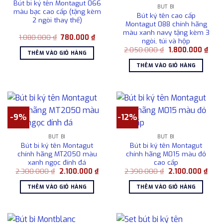
Bút bi ký tên Montagut 066
BÚT BI
màu bạc cao cấp (tặng kèm
Bút ký tên cao cấp
2 ngòi thay thế)
Montagut 088 chính hãng
màu xanh navy tặng kèm 3
Giá
Giá
1.080.000
₫
780.000
₫
ngòi, túi và hộp
gốc
hiện
Giá
Giá
là:
tại
2.050.000
₫
1.800.000
₫
THÊM VÀO GIỎ HÀNG
gốc
hiện
1.080.000 ₫.
là:
là:
tại
780.000 ₫.
THÊM VÀO GIỎ HÀNG
2.050.000 ₫.
là:
1.80
-9%
-12%
BÚT BI
BÚT BI
Bút bi ký tên Montagut
Bút bi ký tên Montagut
chính hãng MT2050 màu
chính hãng M015 màu đỏ
xanh ngọc đính đá
cao cấp
Giá
Giá
Giá
Giá
2.300.000
₫
2.100.000
₫
2.390.000
₫
2.100.000
₫
gốc
hiện
gốc
hiện
là:
tại
là:
tại
THÊM VÀO GIỎ HÀNG
THÊM VÀO GIỎ HÀNG
2.300.000 ₫.
là:
2.390.000 ₫.
là:
2.100.000 ₫.
2.10