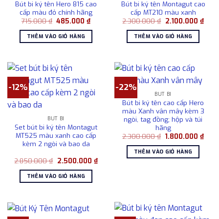
Bút bi ký tên Hero 815 cao
Bút bi ký tên Montagut cao
cấp màu đỏ chính hãng
cấp MT210 màu xanh
Giá
Giá
Giá
Giá
715.000
₫
485.000
₫
2.300.000
₫
2.100.000
₫
gốc
hiện
gốc
hiện
là:
tại
là:
tại
THÊM VÀO GIỎ HÀNG
THÊM VÀO GIỎ HÀNG
715.000 ₫.
là:
2.300.000 ₫.
là:
485.000 ₫.
2.10
-12%
-22%
BÚT BI
Bút bi ký tên cao cấp Hero
màu Xanh vân mây kèm 3
ngòi, tag đồng; hộp và túi
BÚT BI
Set bút bi ký tên Montagut
hãng
MT525 màu xanh cao cấp
Giá
Giá
2.300.000
₫
1.800.000
₫
gốc
hiện
kèm 2 ngòi và bao da
là:
tại
THÊM VÀO GIỎ HÀNG
2.300.000 ₫.
là:
Giá
Giá
2.850.000
₫
2.500.000
₫
1.80
gốc
hiện
là:
tại
THÊM VÀO GIỎ HÀNG
2.850.000 ₫.
là:
2.500.000 ₫.