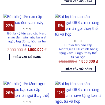
là:
tại
3.900.000 ₫.
THÊM VÀO GIỎ HÀNG
1.080.000 ₫.
là:
780.0
-22%
-11%
BÚT BI
Bút bi ký tên cao cấp Hero
màu đen vân mây kèm 3
ngòi, tag đồng; hộp và túi
BÚT BI
Bút ký tên cao cấp
hãng
Montagut 088 chính hãng
Giá
Giá
2.300.000
₫
1.800.000
₫
gốc
hiện
tặng kèm 3 ngòi thay thế,
là:
tại
túi và hộp
THÊM VÀO GIỎ HÀNG
2.300.000 ₫.
là:
Giá
Giá
2.025.000
₫
1.800.000
₫
1.800.000 ₫.
gốc
hiện
là:
tại
THÊM VÀO GIỎ HÀNG
2.025.000 ₫.
là:
1.80
-28%
-12%
BÚT BI