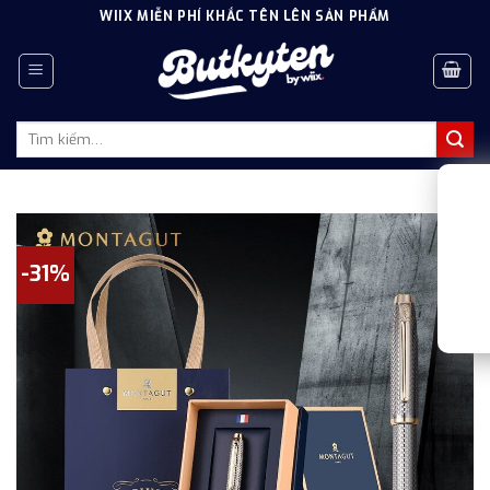
Skip
WIIX MIỄN PHÍ KHẮC TÊN LÊN SẢN PHẨM
to
content
Tìm
kiếm:
-31%