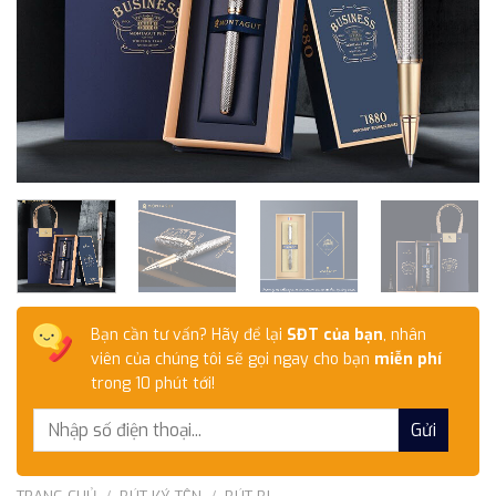
Bạn cần tư vấn? Hãy để lại
SĐT của bạn
, nhân
viên của chúng tôi sẽ gọi ngay cho bạn
miễn phí
trong 10 phút tới!
TRANG CHỦ
/
BÚT KÝ TÊN
/
BÚT BI