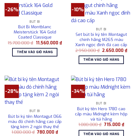
-26%
-10%
BÚT BI
Bút Bi Montblanc
BÚT BI
Meisterstück 164 Gold
Set bút bi ký tên Montagut
Coated Classique
chính hãng M265 màu
Giá
Giá
15.700.000
₫
11.560.000
₫
Xanh ngọc đính đá cao cấp
gốc
hiện
Giá
Giá
là:
tại
2.950.000
₫
2.650.000
₫
THÊM VÀO GIỎ HÀNG
gốc
hiện
15.700.000 ₫.
là:
là:
tại
11.560.000 ₫.
THÊM VÀO GIỎ HÀNG
2.950.000 ₫.
là:
2.65
-28%
-34%
BÚT BI
Bút ký tên Hero 1780 cao
BÚT BI
cấp màu Midnight kèm hộp
Bút bi ký tên Montagut 066
và túi hãng
màu đỏ chính hãng cao cấp
Giá
Giá
1.080.000
₫
715.000
₫
tặng kèm 2 ngòi thay thế
gốc
hiện
Giá
Giá
1.080.000
₫
780.000
₫
là:
tại
THÊM VÀO GIỎ HÀNG
gốc
hiện
1.080.000 ₫.
là: