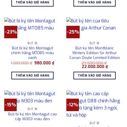
là:
tại
là:
tại
THÊM VÀO GIỎ HÀNG
THÊM VÀO GIỎ HÀNG
930.000 ₫.
là:
3.300.000 ₫.
là:
680.000 ₫.
2.50
-23%
-25%
BÚT BI
BÚT BI
Bút bi ký tên Montagut
Bút ký tên Montblanc
chính hãng MT085 màu
Writers Edition Sir Arthur
xanh
Conan Doyle Limited Edition
Giá
Giá
1.280.000
₫
980.000
₫
29.500.000
₫
gốc
hiện
Giá
Giá
22.000.000
₫
là:
tại
gốc
hiện
1.280.000 ₫.
là:
là:
tại
THÊM VÀO GIỎ HÀNG
THÊM VÀO GIỎ HÀNG
980.000 ₫.
29.500.000 ₫.
là:
22.000.00
-15%
-12%
BÚT BI
Bút bi ký tên Montagut cao
cấp M303 màu đen
BÚT BI