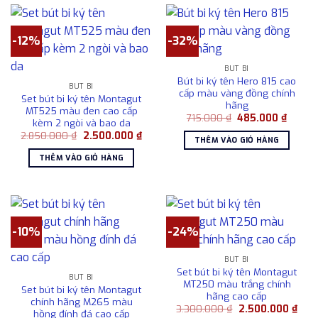
-12%
-32%
BÚT BI
Bút bi ký tên Hero 815 cao
BÚT BI
cấp màu vàng đồng chính
Set bút bi ký tên Montagut
hãng
MT525 màu đen cao cấp
Giá
Giá
715.000
₫
485.000
₫
kèm 2 ngòi và bao da
gốc
hiện
Giá
Giá
2.850.000
₫
2.500.000
₫
là:
tại
THÊM VÀO GIỎ HÀNG
gốc
hiện
715.000 ₫.
là:
là:
tại
485.00
THÊM VÀO GIỎ HÀNG
2.850.000 ₫.
là:
2.500.000 ₫.
-10%
-24%
BÚT BI
Set bút bi ký tên Montagut
BÚT BI
MT250 màu trắng chính
Set bút bi ký tên Montagut
hãng cao cấp
chính hãng M265 màu
Giá
Giá
3.300.000
₫
2.500.000
₫
hồng đính đá cao cấp
gốc
hiện