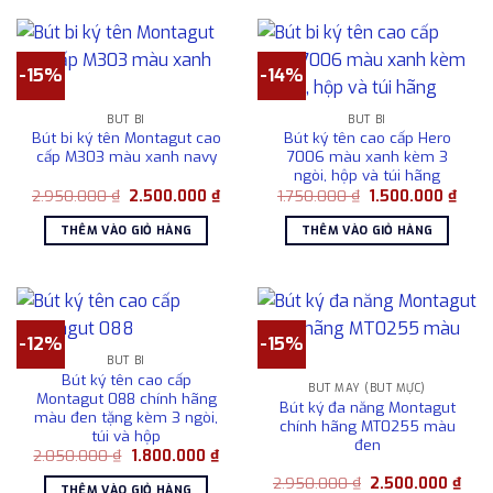
-15%
-14%
BÚT BI
BÚT BI
Bút bi ký tên Montagut cao
Bút ký tên cao cấp Hero
cấp M303 màu xanh navy
7006 màu xanh kèm 3
ngòi, hộp và túi hãng
Giá
Giá
Giá
Giá
2.950.000
₫
2.500.000
₫
1.750.000
₫
1.500.000
₫
gốc
hiện
gốc
hiện
là:
tại
là:
tại
THÊM VÀO GIỎ HÀNG
THÊM VÀO GIỎ HÀNG
2.950.000 ₫.
là:
1.750.000 ₫.
là:
2.500.000 ₫.
1.500
-12%
-15%
BÚT BI
Bút ký tên cao cấp
BÚT MÁY (BÚT MỰC)
Montagut 088 chính hãng
Bút ký đa năng Montagut
màu đen tặng kèm 3 ngòi,
chính hãng MT0255 màu
túi và hộp
đen
Giá
Giá
2.050.000
₫
1.800.000
₫
gốc
hiện
Giá
Giá
là:
tại
2.950.000
₫
2.500.000
₫
THÊM VÀO GIỎ HÀNG