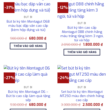
-31%
-12%
BÚT BI
Bút bi ký tên Montagut 068
BÚT BI
màu bạc dập vân cao cấp
Bút ký tên cao cấp
(kèm hộp đựng và túi)
Montagut 088 chính hãng
màu trắng tặng kèm 3 ngòi,
Giá
Giá
980.000
₫
680.000
₫
túi và hộp
gốc
hiện
Giá
Giá
là:
tại
2.050.000
₫
1.800.000
₫
THÊM VÀO GIỎ HÀNG
gốc
hiện
980.000 ₫.
là:
là:
tại
680.000 ₫.
THÊM VÀO GIỎ HÀNG
2.050.000 ₫.
là:
1.80
-27%
-24%
BÚT BI
BÚT BI
Bút ký tên Montagut 06 –
Set bút bi ký tên Montagut
Bút bi cao cấp làm quà tặng
MT250 màu đen chính hãng
sếp
cao cấp
Giá
Giá
Giá
Giá
930.000
₫
680.000
₫
3.300.000
₫
2.500.000
₫
gốc
hiện
gốc
hiện