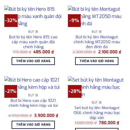
-32%
-9%
BÚT BI
BÚT BI
Bút bi ký tên Hero 815 cao
Bút bi ký tên Montagut
cấp màu xanh quân đội
chính hãng MT2050 màu
chính hãng
đen đính đá
Giá
Giá
Giá
Giá
715.000
₫
485.000
₫
2.300.000
₫
2.100.000
₫
gốc
hiện
gốc
hiện
là:
tại
là:
tại
THÊM VÀO GIỎ HÀNG
THÊM VÀO GIỎ HÀNG
715.000 ₫.
là:
2.300.000 ₫.
là:
485.000 ₫.
2.10
-21%
-28%
BÚT BI
Bút bi Hero cao cấp 1021
BÚT BI
chính hãng kèm hộp và túi
Set bút ký tên Montagut
066 chính hãng màu bạc
Giá
Giá
4.950.000
₫
3.900.000
₫
dập vân
gốc
hiện
Giá
Giá
là:
tại
1.080.000
₫
780.000
₫
THÊM VÀO GIỎ HÀNG
gốc
hiện
4.950.000 ₫.
là: