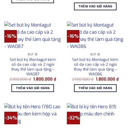
gốc
hiện
2.050.000 ₫.
là:
là:
tại
1.800.000 ₫.
THÊM VÀO GIỎ HÀNG
2.950.000 ₫.
là:
2.50
-16%
-16%
BÚT BI
BÚT BI
Set bút ký Montagut kèm
Set bút ký Montagut kèm
sổ da cao cấp và 2 ngòi
sổ da cao cấp và 2 ngòi
thay thế làm quà tặng –
thay thế làm quà tặng –
WA087
WA086
Giá
Giá
Giá
Giá
2.150.000
₫
1.800.000
₫
2.150.000
₫
1.800.000
₫
gốc
hiện
gốc
hiện
là:
tại
là:
tại
THÊM VÀO GIỎ HÀNG
THÊM VÀO GIỎ HÀNG
2.150.000 ₫.
là:
2.150.000 ₫.
là:
1.800.000 ₫.
1.800
-34%
-32%