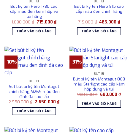
BÚT BI
BÚT BI
Bút ký tên Hero 1780 cao
Bút bi ký tên Hero 815 cao
cấp màu đen kèm hộp và
cấp màu đen chính hãng
túi hãng
Giá
Giá
Giá
Giá
1.080.000
₫
715.000
₫
715.000
₫
485.000
₫
gốc
hiện
gốc
hiện
là:
tại
là:
tại
THÊM VÀO GIỎ HÀNG
THÊM VÀO GIỎ HÀNG
1.080.000 ₫.
là:
715.000 ₫.
là:
715.000 ₫.
485.00
-10%
-31%
BÚT BI
Bút bi ký tên Montagut 068
BÚT BI
màu Starlight cao cấp kèm
Set bút bi ký tên Montagut
hộp đựng và túi
chính hãng M265 màu đen
Giá
Giá
980.000
₫
680.000
₫
đính đá cao cấp
gốc
hiện
Giá
Giá
2.950.000
₫
2.650.000
₫
là:
tại
THÊM VÀO GIỎ HÀNG
gốc
hiện
980.000 ₫.
là:
là:
tại
680.0
THÊM VÀO GIỎ HÀNG
2.950.000 ₫.
là:
2.650.000 ₫.