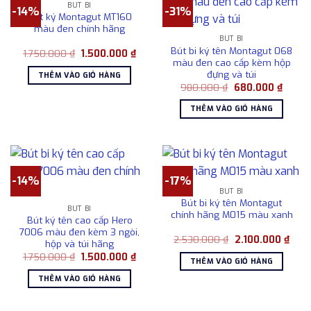
BÚT BI
-14%
-31%
Bút ký Montagut MT160
màu đen chính hãng
BÚT BI
Bút bi ký tên Montagut 068
Giá
Giá
1.750.000
₫
1.500.000
₫
gốc
hiện
màu đen cao cấp kèm hộp
là:
tại
đựng và túi
THÊM VÀO GIỎ HÀNG
1.750.000 ₫.
là:
Giá
Giá
980.000
₫
680.000
₫
1.500.000 ₫.
gốc
hiện
là:
tại
THÊM VÀO GIỎ HÀNG
980.000 ₫.
là:
680.0
-14%
-17%
BÚT BI
Bút bi ký tên Montagut
BÚT BI
chính hãng M015 màu xanh
Bút ký tên cao cấp Hero
7006 màu đen kèm 3 ngòi,
Giá
Giá
2.530.000
₫
2.100.000
₫
hộp và túi hãng
gốc
hiện
Giá
Giá
1.750.000
₫
1.500.000
₫
là:
tại
THÊM VÀO GIỎ HÀNG
gốc
hiện
2.530.000 ₫.
là:
là:
tại
2.10
THÊM VÀO GIỎ HÀNG
1.750.000 ₫.
là:
1.500.000 ₫.