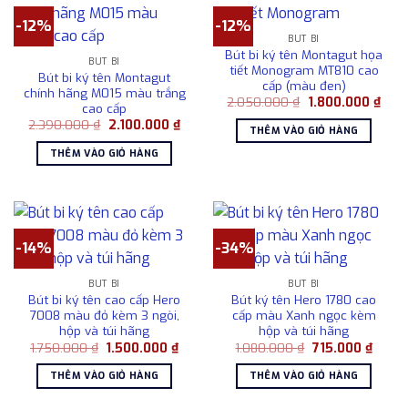
-12%
-12%
BÚT BI
Bút bi ký tên Montagut họa
BÚT BI
tiết Monogram MT810 cao
Bút bi ký tên Montagut
cấp (màu đen)
chính hãng M015 màu trắng
Giá
Giá
2.050.000
₫
1.800.000
₫
cao cấp
gốc
hiện
Giá
Giá
2.390.000
₫
2.100.000
₫
là:
tại
THÊM VÀO GIỎ HÀNG
gốc
hiện
2.050.000 ₫.
là:
là:
tại
1.80
THÊM VÀO GIỎ HÀNG
2.390.000 ₫.
là:
2.100.000 ₫.
-14%
-34%
BÚT BI
BÚT BI
Bút bi ký tên cao cấp Hero
Bút ký tên Hero 1780 cao
7008 màu đỏ kèm 3 ngòi,
cấp màu Xanh ngọc kèm
hộp và túi hãng
hộp và túi hãng
Giá
Giá
Giá
Giá
1.750.000
₫
1.500.000
₫
1.080.000
₫
715.000
₫
gốc
hiện
gốc
hiện
là:
tại
là:
tại
THÊM VÀO GIỎ HÀNG
THÊM VÀO GIỎ HÀNG
1.750.000 ₫.
là:
1.080.000 ₫.
là:
1.500.000 ₫.
715.00