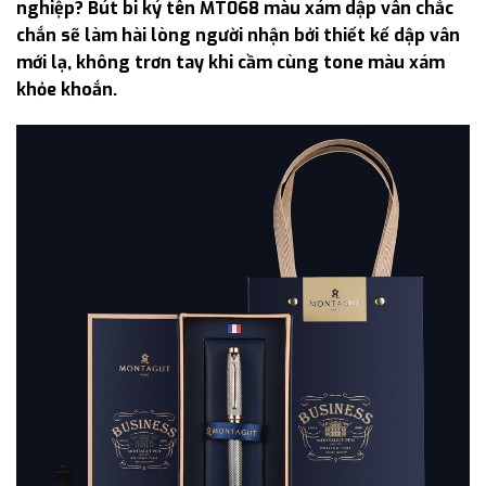
nghiệp? Bút bi ký tên MT068 màu xám dập vân chắc
chắn sẽ làm hài lòng người nhận bởi thiết kế dập vân
mới lạ, không trơn tay khi cầm cùng tone màu xám
khỏe khoắn.