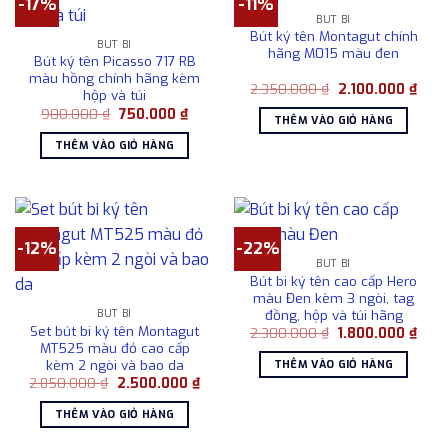
-17%
-11%
BÚT BI
Bút ký tên Montagut chính
BÚT BI
hãng M015 màu đen
Bút ký tên Picasso 717 RB
màu hồng chính hãng kèm
Giá
Giá
2.350.000
₫
2.100.000
₫
hộp và túi
gốc
hiện
Giá
Giá
900.000
₫
750.000
₫
là:
tại
THÊM VÀO GIỎ HÀNG
gốc
hiện
2.350.000 ₫.
là:
là:
tại
2.10
THÊM VÀO GIỎ HÀNG
900.000 ₫.
là:
750.000 ₫.
-12%
-22%
BÚT BI
Bút bi ký tên cao cấp Hero
màu Đen kèm 3 ngòi, tag
đồng, hộp và túi hãng
BÚT BI
Set bút bi ký tên Montagut
Giá
Giá
2.300.000
₫
1.800.000
₫
gốc
hiện
MT525 màu đỏ cao cấp
là:
tại
kèm 2 ngòi và bao da
THÊM VÀO GIỎ HÀNG
2.300.000 ₫.
là:
Giá
Giá
2.850.000
₫
2.500.000
₫
1.80
gốc
hiện
là:
tại
THÊM VÀO GIỎ HÀNG
2.850.000 ₫.
là:
2.500.000 ₫.