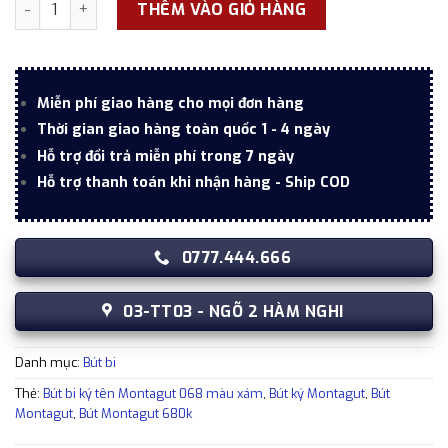
Bút bi ký tên Montagut 068 màu xám dập vân cao cấp (kèm 
THÊM VÀO GIỎ HÀNG
Miễn phí giao hàng cho mọi đơn hàng
Thời gian giao hàng toàn quốc 1 - 4 ngày
Hỗ trợ đổi trả miễn phí trong 7 ngày
Hỗ trợ thanh toán khi nhận hàng - Ship COD
0777.444.666
03-TT03 - NGÕ 2 HÀM NGHI
Danh mục:
Bút bi
Thẻ:
Bút bi ký tên Montagut 068 màu xám
,
Bút ký Montagut
,
Bút
Montagut
,
Bút Montagut 680k