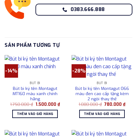
0383.666.888
SẢN PHẨM TƯƠNG TỰ
-14%
-28%
BÚT BI
BÚT BI
Bút bi ký tên Montagut
Bút bi ký tên Montagut 066
MT160 màu xanh chính
màu đen cao cấp tặng kèm
hãng
2 ngòi thay thế
Giá
Giá
Giá
Giá
1.750.000
₫
1.500.000
₫
1.080.000
₫
780.000
₫
gốc
hiện
gốc
hiện
là:
tại
là:
tại
THÊM VÀO GIỎ HÀNG
THÊM VÀO GIỎ HÀNG
1.750.000 ₫.
là:
1.080.000 ₫.
là:
1.500.000 ₫.
780.0