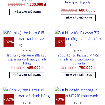
WA089
làm quà tặng sếp
Giá
Giá
2.150.000
₫
1.800.000
₫
gốc
hiện
Giá
Giá
là:
tại
980.000
₫
680.000
₫
THÊM VÀO GIỎ HÀNG
gốc
hiện
2.150.000 ₫.
là:
là:
tại
1.800.000 ₫.
THÊM VÀO GIỎ HÀNG
980.000 ₫.
là:
680.0
-32%
-17%
BÚT BI
BÚT BI
Bút bi ký tên Hero 815 cao
Bút bi ký tên Picasso 717 RB
cấp màu xanh navy chính
chính hãng cao cấp kèm
hãng
hộp và túi
Giá
Giá
Giá
Giá
715.000
₫
485.000
₫
900.000
₫
750.000
₫
gốc
hiện
gốc
hiện
là:
tại
là:
tại
THÊM VÀO GIỎ HÀNG
THÊM VÀO GIỎ HÀNG
715.000 ₫.
là:
900.000 ₫.
là:
485.000 ₫.
750.00
-32%
-9%
BÚT BI
BÚT BI