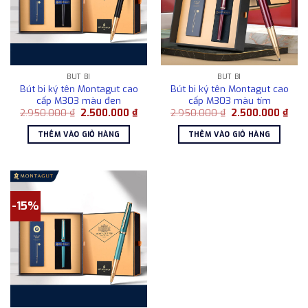
BÚT BI
BÚT BI
Bút bi ký tên Montagut cao
Bút bi ký tên Montagut cao
cấp M303 màu đen
cấp M303 màu tím
Giá
Giá
Giá
Giá
2.950.000
₫
2.500.000
₫
2.950.000
₫
2.500.000
₫
gốc
hiện
gốc
hiện
là:
tại
là:
tại
THÊM VÀO GIỎ HÀNG
THÊM VÀO GIỎ HÀNG
2.950.000 ₫.
là:
2.950.000 ₫.
là:
2.500.000 ₫.
2.50
-15%