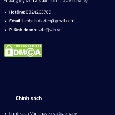
Phường Mỹ Đình 2, quận Nam Từ Liêm, Hà Nội
Hotline
: 0824263789
Email
:
lienhe.butkyten@gmail.com
P. Kinh doanh
: sale@wiix.vn
Chính sách
Chính sách Vận chuyển và Giao hàng