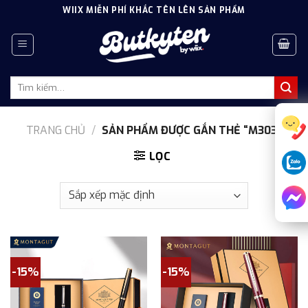
Skip
WIIX MIỄN PHÍ KHẮC TÊN LÊN SẢN PHẨM
to
content
Tìm
kiếm:
TRANG CHỦ
/
SẢN PHẨM ĐƯỢC GẮN THẺ “M303”
LỌC
-15%
-15%