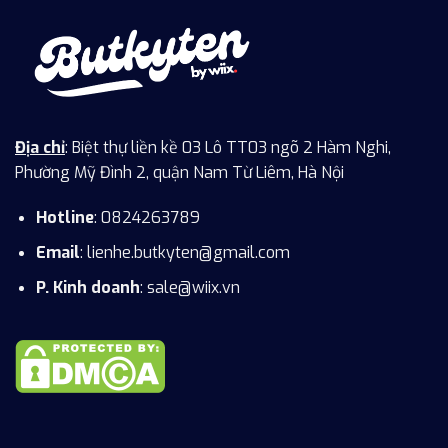
Địa chỉ
: Biệt thự liền kề 03 Lô TT03 ngõ 2 Hàm Nghi,
Phường Mỹ Đình 2, quận Nam Từ Liêm, Hà Nội
Hotline
: 0824263789
Email
:
lienhe.butkyten@gmail.com
P. Kinh doanh
: sale@wiix.vn