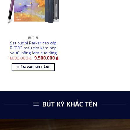
BÚT BI
Set bút bi Parker cao cấp
PK086 màu tím kèm hộp
và túi hãng làm quà tặng
Giá
Giá
11.080.000
₫
9.500.000
₫
gốc
hiện
là:
tại
THÊM VÀO GIỎ HÀNG
11.080.000 ₫.
là:
9.500.000 ₫.
BÚT KÝ KHẮC TÊN