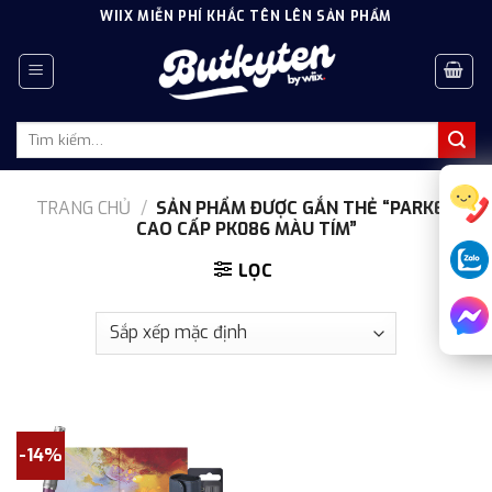
Skip
WIIX MIỄN PHÍ KHẮC TÊN LÊN SẢN PHẨM
to
content
Tìm
kiếm:
TRANG CHỦ
/
SẢN PHẨM ĐƯỢC GẮN THẺ “PARKER
CAO CẤP PK086 MÀU TÍM”
LỌC
-14%