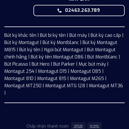
02463.263.789
Bút ký khắc tên
|
Bút bi ký tên
|
Bút máy
|
Bút ký cao cấp
|
Bút ký Montagut
|
Bút ký Montblanc
|
Bút ký Montagut
M815
|
Bút ký tên
|
Ngòi bút Montagut
|
Bút Montagut
chính hãng
|
Bút ký tên Montagut 086
|
Bút Montblanc
|
Bút Picasso
|
Bút Hero
|
Bút Parker
|
Mực bút máy
|
Montagut 254
|
Montagut 015
|
Montagut 085
|
Montagut 810
|
Montagut 815
|
Montagut M265
|
Montagut MT250
|
Montagut MTG 128
|
Montagut MT36
|
Chấp nhận thanh toán: