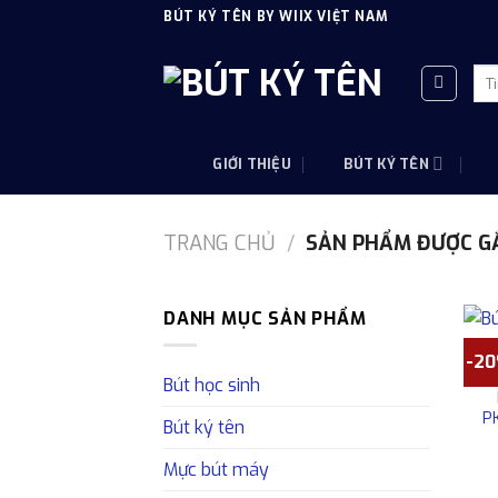
Skip
BÚT KÝ TÊN BY WIIX VIỆT NAM
to
content
Tì
kiế
GIỚI THIỆU
BÚT KÝ TÊN
TRANG CHỦ
/
SẢN PHẨM ĐƯỢC GẮ
DANH MỤC SẢN PHẨM
-2
Bút học sinh
P
Bút ký tên
Mực bút máy