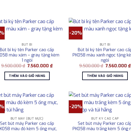
7.560.000 ₫.
0%
-20%
BÚT BI
BÚT BI
Bút bi ký tên Parker cao cấp
Bút bi ký tên Parker cao cấ
058 màu xám – gray tặng kèm
PK058 màu xanh ngọc tặng kè
1 ngòi
ngòi
Giá
Giá
Giá
9.500.000
₫
7.560.000
₫
9.500.000
₫
7.560.000
₫
gốc
hiện
gốc
là:
tại
là:
THÊM VÀO GIỎ HÀNG
THÊM VÀO GIỎ HÀNG
9.500.000 ₫.
là:
9.500.000 ₫.
7.560.000 ₫.
0%
-20%
BÚT MÁY (BÚT MỰC)
BÚT KÝ CAO CẤP
Set bút máy Parker cao cấp
Set bút máy Parker cao cấ
K058 màu đỏ kèm 5 ống mực,
PK058 màu trắng kèm 5 ống 