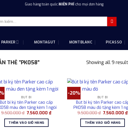
Giao hàng toàn quốc
MIỄN PHÍ
cho mọi đơn hàng
m
m:
PARKER
MONTAGUT
MONTBLANC
PICASSO
N THẺ “PK058”
Showing all 9 resul
0%
-20%
BÚT BI
BÚT BI
Bút bi ký tên Parker cao cấp
Bút bi ký tên Parker cao cấ
K058 màu đen tặng kèm 1 ngòi
PK058 màu đỏ tặng kèm 1 ng
Giá
Giá
Giá
9.500.000
₫
7.560.000
₫
9.500.000
₫
7.560.000
₫
gốc
hiện
gốc
là:
tại
là:
THÊM VÀO GIỎ HÀNG
THÊM VÀO GIỎ HÀNG
9.500.000 ₫.
là:
9.500.000 ₫.