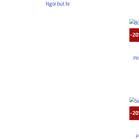
Ngòi bút bi
-2
PK
-2
P