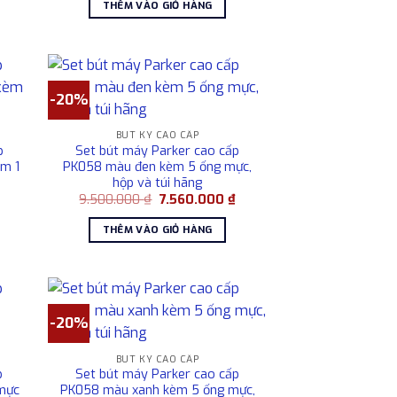
7.560.000 ₫.
THÊM VÀO GIỎ HÀNG
9.500.000 ₫.
là:
7.560.000 ₫.
-20%
BÚT KÝ CAO CẤP
p
Set bút máy Parker cao cấp
m 1
PK058 màu đen kèm 5 ống mực,
hộp và túi hãng
Giá
Giá
Giá
9.500.000
₫
7.560.000
₫
hiện
gốc
hiện
tại
là:
tại
THÊM VÀO GIỎ HÀNG
là:
9.500.000 ₫.
là:
7.560.000 ₫.
7.560.000 ₫.
-20%
BÚT KÝ CAO CẤP
p
Set bút máy Parker cao cấp
mực
PK058 màu xanh kèm 5 ống mực,