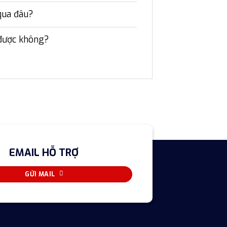
qua đâu?
 được không?
EMAIL HỖ TRỢ
GỬI MAIL