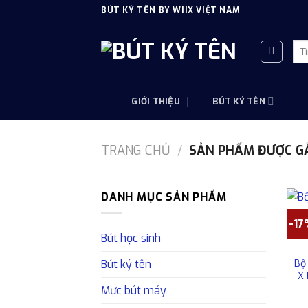
Skip
BÚT KÝ TÊN BY WIIX VIỆT NAM
to
content
Tì
kiế
GIỚI THIỆU
BÚT KÝ TÊN
TRANG CHỦ
/
SẢN PHẨM ĐƯỢC GẮ
DANH MỤC SẢN PHẨM
-1
Bút học sinh
Bộ
Bút ký tên
X
Mực bút máy