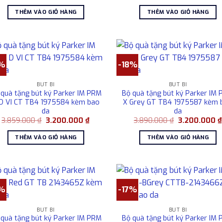
gốc
hiện
gốc
là:
tại
là:
THÊM VÀO GIỎ HÀNG
THÊM VÀO GIỎ HÀNG
3.852.000 ₫.
là:
3.856.000 ₫.
3.200.000 ₫.
7%
-18%
BÚT BI
BÚT BI
 quà tặng bút ký Parker IM PRM
Bộ quà tặng bút ký Parker IM
D VI CT TB4 1975584 kèm bao
X Grey GT TB4 1975587 kèm 
da
da
Giá
Giá
Giá
3.859.000
₫
3.200.000
₫
3.890.000
₫
3.200.000
gốc
hiện
gốc
là:
tại
là:
THÊM VÀO GIỎ HÀNG
THÊM VÀO GIỎ HÀNG
3.859.000 ₫.
là:
3.890.000 ₫.
3.200.000 ₫.
7%
-17%
BÚT BI
BÚT BI
 quà tặng bút ký Parker IM PRM
Bộ quà tặng bút ký Parker IM