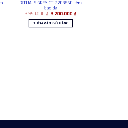
èm
RITUALS GREY CT-2203860 kèm
bao da
Giá
Giá
Giá
₫
3.950.000
₫
3.200.000
₫
hiện
gốc
hiện
tại
là:
tại
THÊM VÀO GIỎ HÀNG
là:
3.950.000 ₫.
là:
3.200.000 ₫.
3.200.000 ₫.