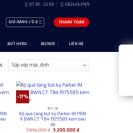
07:30 - 22:00
0824263789
GIỎ HÀNG /
0
₫
THANH TOÁN
BÚT HERO
BIZNER
LIÊN HỆ
ts
-17%
BÚT BI
 PRM
Bộ quà tặng bút ký Parker IM PRM
bao
X BWN CT TB4 1975585 kèm bao
da
Giá
Giá
Giá
₫
3.856.000
₫
3.200.000
₫