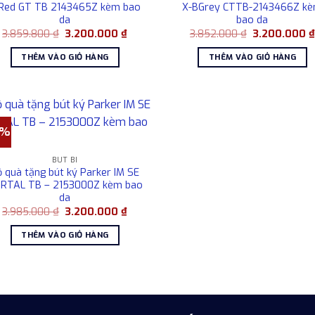
Red GT TB 2143465Z kèm bao
X-BGrey CTTB-2143466Z k
da
bao da
Giá
Giá
Giá
3.859.800
₫
3.200.000
₫
3.852.000
₫
3.200.000
gốc
hiện
gốc
là:
tại
là:
THÊM VÀO GIỎ HÀNG
THÊM VÀO GIỎ HÀNG
3.859.800 ₫.
là:
3.852.000 ₫.
3.200.000 ₫.
0%
BÚT BI
ộ quà tặng bút ký Parker IM SE
RTAL TB – 2153000Z kèm bao
da
Giá
Giá
3.985.000
₫
3.200.000
₫
gốc
hiện
là:
tại
THÊM VÀO GIỎ HÀNG
3.985.000 ₫.
là:
3.200.000 ₫.