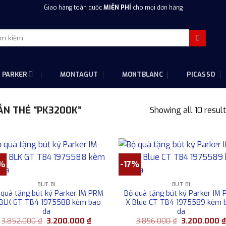
Giao hàng toàn quốc
MIỄN PHÍ
cho mọi đơn hàng
m
m:
PARKER
MONTAGUT
MONTBLANC
PICASSO
N THẺ “PK3200K”
Showing all 10 resul
7%
-17%
BÚT BI
BÚT BI
 quà tặng bút ký Parker IM PRM
Bộ quà tặng bút ký Parker IM
 BLK GT TB4 1975588 kèm bao
X Blue CT TB4 1975589 kèm 
da
da
Giá
Giá
Giá
3.852.000
₫
3.200.000
₫
3.856.000
₫
3.200.000