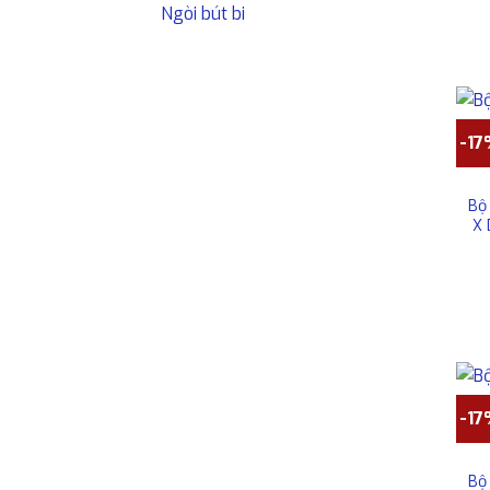
Ngòi bút bi
-1
Bộ
X 
-1
Bộ