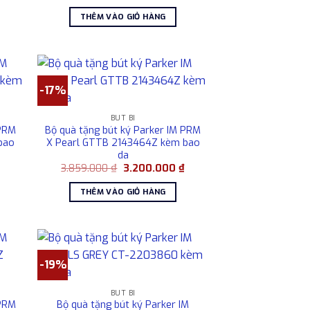
hiện
gốc
hiện
tại
là:
tại
THÊM VÀO GIỎ HÀNG
là:
3.856.000 ₫.
là:
3.200.000 ₫.
3.200.000 ₫.
-17%
BÚT BI
 PRM
Bộ quà tặng bút ký Parker IM PRM
bao
X Pearl GTTB 2143464Z kèm bao
da
Giá
Giá
Giá
₫
3.859.000
₫
3.200.000
₫
hiện
gốc
hiện
tại
là:
tại
THÊM VÀO GIỎ HÀNG
là:
3.859.000 ₫.
là:
3.200.000 ₫.
3.200.000 ₫.
-19%
BÚT BI
 PRM
Bộ quà tặng bút ký Parker IM