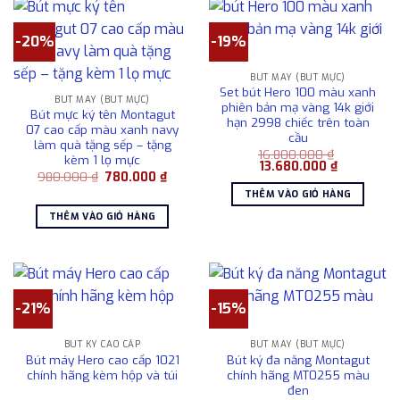
-20%
-19%
BÚT MÁY (BÚT MỰC)
Set bút Hero 100 màu xanh
BÚT MÁY (BÚT MỰC)
phiên bản mạ vàng 14k giới
Bút mực ký tên Montagut
hạn 2998 chiếc trên toàn
07 cao cấp màu xanh navy
cầu
làm quà tặng sếp – tặng
16.800.000
₫
kèm 1 lọ mực
Giá
Giá
13.680.000
₫
Giá
Giá
980.000
₫
780.000
₫
gốc
hiện
gốc
hiện
là:
tại
THÊM VÀO GIỎ HÀNG
là:
tại
16.800.000 ₫.
là:
980.000 ₫.
là:
13.680.000
THÊM VÀO GIỎ HÀNG
780.000 ₫.
-21%
-15%
BÚT KÝ CAO CẤP
BÚT MÁY (BÚT MỰC)
Bút máy Hero cao cấp 1021
Bút ký đa năng Montagut
chính hãng kèm hộp và túi
chính hãng MT0255 màu
đen