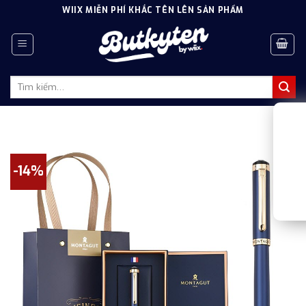
Skip
WIIX MIỄN PHÍ KHẮC TÊN LÊN SẢN PHẨM
to
content
Tìm
kiếm:
-14%