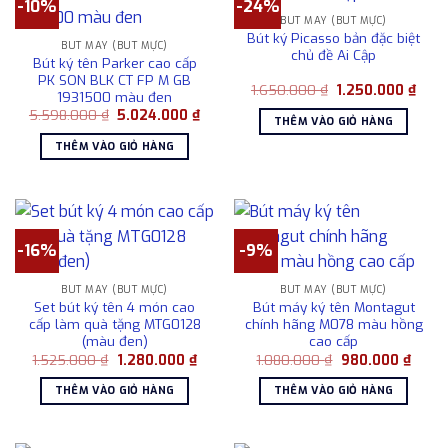
-10%
-24%
BÚT MÁY (BÚT MỰC)
Bút ký Picasso bản đặc biệt
BÚT MÁY (BÚT MỰC)
chủ đề Ai Cập
Bút ký tên Parker cao cấp
PK SON BLK CT FP M GB
Giá
Giá
1.650.000
₫
1.250.000
₫
1931500 màu đen
gốc
hiện
Giá
Giá
5.598.000
₫
5.024.000
₫
là:
tại
THÊM VÀO GIỎ HÀNG
gốc
hiện
1.650.000 ₫.
là:
là:
tại
1.250
THÊM VÀO GIỎ HÀNG
5.598.000 ₫.
là:
5.024.000 ₫.
-16%
-9%
BÚT MÁY (BÚT MỰC)
BÚT MÁY (BÚT MỰC)
Set bút ký tên 4 món cao
Bút máy ký tên Montagut
cấp làm quà tặng MTG0128
chính hãng M078 màu hồng
(màu đen)
cao cấp
Giá
Giá
Giá
Giá
1.525.000
₫
1.280.000
₫
1.080.000
₫
980.000
₫
gốc
hiện
gốc
hiện
là:
tại
là:
tại
THÊM VÀO GIỎ HÀNG
THÊM VÀO GIỎ HÀNG
1.525.000 ₫.
là:
1.080.000 ₫.
là:
1.280.000 ₫.
980.0