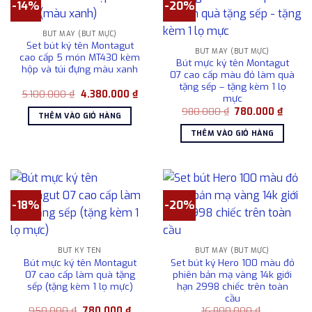
-14%
-20%
BÚT MÁY (BÚT MỰC)
Set bút ký tên Montagut
BÚT MÁY (BÚT MỰC)
cao cấp 5 món MT430 kèm
Bút mực ký tên Montagut
hộp và túi đựng màu xanh
07 cao cấp màu đỏ làm quà
tặng sếp – tặng kèm 1 lọ
Giá
Giá
5.100.000
₫
4.380.000
₫
mực
gốc
hiện
Giá
Giá
là:
tại
980.000
₫
780.000
₫
THÊM VÀO GIỎ HÀNG
gốc
hiện
5.100.000 ₫.
là:
là:
tại
4.380.000 ₫.
THÊM VÀO GIỎ HÀNG
980.000 ₫.
là:
780.00
-18%
-20%
BÚT KÝ TÊN
BÚT MÁY (BÚT MỰC)
Bút mực ký tên Montagut
Set bút ký Hero 100 màu đỏ
07 cao cấp làm quà tặng
phiên bản mạ vàng 14k giới
sếp (tặng kèm 1 lọ mực)
hạn 2998 chiếc trên toàn
cầu
Giá
Giá
950.000
₫
780.000
₫
16.800.000
₫