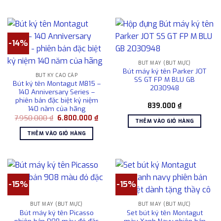
135.000.000 ₫.
-14%
BÚT MÁY (BÚT MỰC)
Bút máy ký tên Parker JOT
BÚT KÝ CAO CẤP
SS GT FP M BLU GB
Bút ký tên Montagut M815 –
2030948
140 Anniversary Series –
phiên bản đặc biệt kỷ niệm
839.000
₫
140 năm của hãng
Giá
Giá
7.950.000
₫
6.800.000
₫
THÊM VÀO GIỎ HÀNG
gốc
hiện
là:
tại
THÊM VÀO GIỎ HÀNG
7.950.000 ₫.
là:
6.800.000 ₫.
-15%
-15%
BÚT MÁY (BÚT MỰC)
BÚT MÁY (BÚT MỰC)
Bút máy ký tên Picasso
Set bút ký tên Montagut
phiên bản 908 màu đỏ đặc
màu Xanh Navy phiên bản