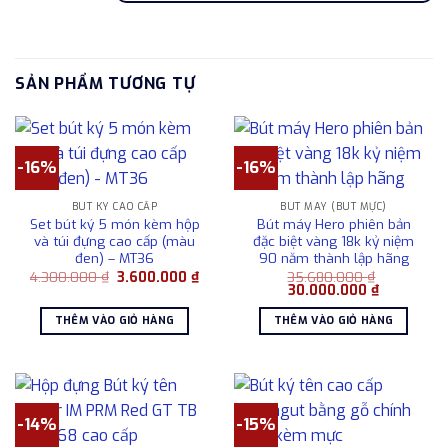
SẢN PHẨM TƯƠNG TỰ
-16%
-16%
BÚT KÝ CAO CẤP
BÚT MÁY (BÚT MỰC)
Set bút ký 5 món kèm hộp
Bút máy Hero phiên bản
và túi đựng cao cấp (màu
đặc biệt vàng 18k kỷ niệm
đen) – MT36
90 năm thành lập hãng
Giá
Giá
4.300.000
₫
3.600.000
₫
35.680.000
₫
gốc
hiện
Giá
Giá
30.000.000
₫
là:
tại
gốc
hiện
4.300.000 ₫.
là:
là:
tại
THÊM VÀO GIỎ HÀNG
THÊM VÀO GIỎ HÀNG
3.600.000 ₫.
35.680.000 ₫.
là:
30.000.00
-14%
-15%