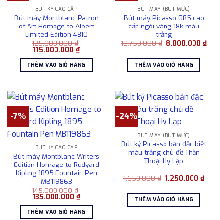
BÚT KÝ CAO CẤP
BÚT MÁY (BÚT MỰC)
Bút máy Montblanc Patron
Bút máy Picasso 085 cao
of Art Homage to Albert
cấp ngòi vàng 18k màu
Limited Edition 4810
trắng
Giá
Giá
125.000.000
₫
10.750.000
₫
8.000.000
₫
Giá
Giá
gốc
hiện
115.000.000
₫
gốc
hiện
là:
tại
là:
tại
10.750.000 ₫.
là:
THÊM VÀO GIỎ HÀNG
THÊM VÀO GIỎ HÀNG
125.000.000 ₫.
là:
8.00
115.000.000 ₫.
-7%
-24%
BÚT MÁY (BÚT MỰC)
Bút ký Picasso bản đặc biệt
BÚT KÝ CAO CẤP
màu trắng chủ đề Thần
Bút máy Montblanc Writers
Thoại Hy Lạp
Edition Homage to Rudyard
Kipling 1895 Fountain Pen
Giá
Giá
1.650.000
₫
1.250.000
₫
MB119863
gốc
hiện
145.000.000
₫
là:
tại
Giá
Giá
135.000.000
₫
1.650.000 ₫.
là:
THÊM VÀO GIỎ HÀNG
gốc
hiện
1.250
là:
tại
THÊM VÀO GIỎ HÀNG
145.000.000 ₫.
là: