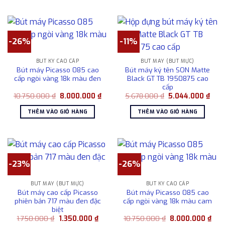
-26%
-11%
BÚT KÝ CAO CẤP
BÚT MÁY (BÚT MỰC)
Bút máy Picasso 085 cao
Bút máy ký tên SON Matte
cấp ngòi vàng 18k màu đen
Black GT TB 1950875 cao
cấp
Giá
Giá
Giá
Giá
10.750.000
₫
8.000.000
₫
5.678.000
₫
5.044.000
₫
gốc
hiện
gốc
hiện
là:
tại
là:
tại
THÊM VÀO GIỎ HÀNG
THÊM VÀO GIỎ HÀNG
10.750.000 ₫.
là:
5.678.000 ₫.
là:
8.000.000 ₫.
5.04
-23%
-26%
BÚT MÁY (BÚT MỰC)
BÚT KÝ CAO CẤP
Bút máy cao cấp Picasso
Bút máy Picasso 085 cao
phiên bản 717 màu đen đặc
cấp ngòi vàng 18k màu cam
biệt
Giá
Giá
Giá
Giá
1.750.000
₫
1.350.000
₫
10.750.000
₫
8.000.000
₫
gốc
hiện
gốc
hiện