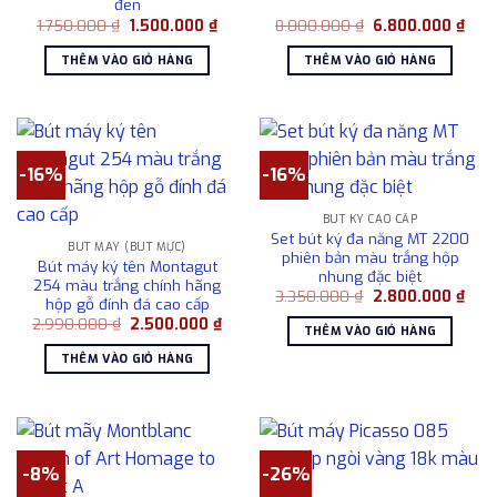
đen
Giá
Giá
Giá
Giá
1.750.000
₫
1.500.000
₫
8.000.000
₫
6.800.000
₫
gốc
hiện
gốc
hiện
là:
tại
là:
tại
THÊM VÀO GIỎ HÀNG
THÊM VÀO GIỎ HÀNG
1.750.000 ₫.
là:
8.000.000 ₫.
là:
1.500.000 ₫.
6.80
-16%
-16%
BÚT KÝ CAO CẤP
Set bút ký đa năng MT 2200
BÚT MÁY (BÚT MỰC)
phiên bản màu trắng hộp
Bút máy ký tên Montagut
nhung đặc biệt
254 màu trắng chính hãng
Giá
Giá
3.350.000
₫
2.800.000
₫
hộp gỗ đính đá cao cấp
gốc
hiện
Giá
Giá
2.990.000
₫
2.500.000
₫
là:
tại
THÊM VÀO GIỎ HÀNG
gốc
hiện
3.350.000 ₫.
là:
là:
tại
2.80
THÊM VÀO GIỎ HÀNG
2.990.000 ₫.
là:
2.500.000 ₫.
-8%
-26%