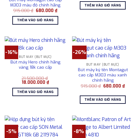
là:
tại
M303 màu đỏ chính hãng
THÊM VÀO GIỎ HÀNG
1.750.000 ₫.
là:
Giá
Giá
915.000
₫
680.000
₫
1.250
gốc
hiện
là:
tại
THÊM VÀO GIỎ HÀNG
915.000 ₫.
là:
680.000 ₫.
-16%
-26%
BÚT MÁY (BÚT MỰC)
Bút máy Hero chính hãng
BÚT MÁY (BÚT MỰC)
vàng 18k cao cấp
Bút máy ký tên Montagut
cao cấp M303 màu xanh
21.500.000
₫
chính hãng
Giá
Giá
18.000.000
₫
Giá
Giá
gốc
hiện
915.000
₫
680.000
₫
gốc
hiện
là:
tại
THÊM VÀO GIỎ HÀNG
là:
tại
21.500.000 ₫.
là:
915.000 ₫.
là:
18.000.000 ₫.
THÊM VÀO GIỎ HÀNG
680.00
-5%
-8%