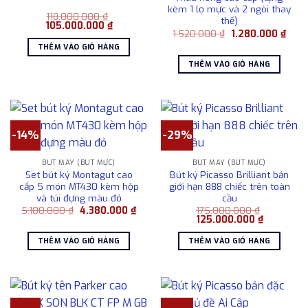
kèm 1 lọ mực và 2 ngòi thay
118.000.000
₫
thế)
Giá
Giá
105.000.000
₫
Giá
Giá
gốc
hiện
1.520.000
₫
1.280.000
₫
gốc
hiện
là:
tại
THÊM VÀO GIỎ HÀNG
là:
tại
118.000.000 ₫.
là:
1.520.000 ₫.
là:
105.000.000 ₫.
THÊM VÀO GIỎ HÀNG
1.280
-14%
-29%
BÚT MÁY (BÚT MỰC)
BÚT MÁY (BÚT MỰC)
Set bút ký Montagut cao
Bút ký Picasso Brilliant bản
cấp 5 món MT430 kèm hộp
giới hạn 888 chiếc trên toàn
và túi đựng màu đỏ
cầu
Giá
Giá
5.100.000
₫
4.380.000
₫
175.000.000
₫
gốc
hiện
Giá
Giá
125.000.000
₫
là:
tại
gốc
hiện
5.100.000 ₫.
là:
là:
tại
THÊM VÀO GIỎ HÀNG
THÊM VÀO GIỎ HÀNG
4.380.000 ₫.
175.000.000 ₫.
là:
125.000.0