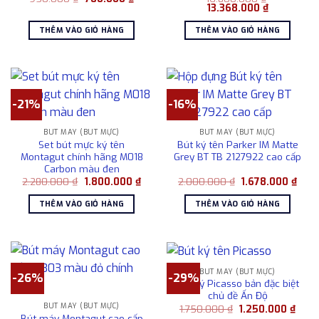
gốc
hiện
Giá
Giá
13.368.000
₫
là:
tại
gốc
hiện
950.000 ₫.
là:
là:
tại
THÊM VÀO GIỎ HÀNG
THÊM VÀO GIỎ HÀNG
780.000 ₫.
16.800.000 ₫.
là:
13.368.000
-21%
-16%
BÚT MÁY (BÚT MỰC)
BÚT MÁY (BÚT MỰC)
Set bút mực ký tên
Bút ký tên Parker IM Matte
Montagut chính hãng M018
Grey BT TB 2127922 cao cấp
Carbon màu đen
Giá
Giá
Giá
Giá
2.280.000
₫
1.800.000
₫
2.000.000
₫
1.678.000
₫
gốc
hiện
gốc
hiện
là:
tại
là:
tại
THÊM VÀO GIỎ HÀNG
THÊM VÀO GIỎ HÀNG
2.280.000 ₫.
là:
2.000.000 ₫.
là:
1.800.000 ₫.
1.67
BÚT MÁY (BÚT MỰC)
-26%
-29%
Bút ký Picasso bản đặc biệt
chủ đề Ấn Độ
BÚT MÁY (BÚT MỰC)
Giá
Giá
1.750.000
₫
1.250.000
₫
gốc
hiện
Bút máy Montagut cao cấp