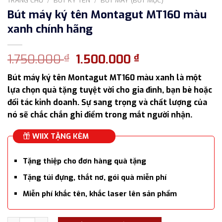
Bút máy ký tên Montagut MT160 màu
xanh chính hãng
Giá
Giá
1.750.000
1.500.000
₫
₫
gốc
hiện
Bút máy ký tên Montagut MT160 màu xanh là một
là:
tại
lựa chọn quà tặng tuyệt vời cho gia đình, bạn bè hoặc
1.750.000 ₫.
là:
đối tác kinh doanh. Sự sang trọng và chất lượng của
1.500.000 ₫.
nó sẽ chắc chắn ghi điểm trong mắt người nhận.
WIIX TẶNG KÈM
Tặng thiệp cho đơn hàng quà tặng
Tặng túi đựng, thắt nơ, gói quà miễn phí
Miễn phí khắc tên, khắc laser lên sản phẩm