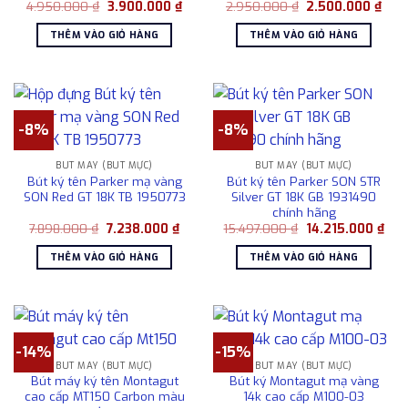
Giá
Giá
Giá
Giá
4.950.000
₫
3.900.000
₫
2.950.000
₫
2.500.000
₫
gốc
hiện
gốc
hiện
là:
tại
là:
tại
THÊM VÀO GIỎ HÀNG
THÊM VÀO GIỎ HÀNG
4.950.000 ₫.
là:
2.950.000 ₫.
là:
3.900.000 ₫.
2.50
-8%
-8%
BÚT MÁY (BÚT MỰC)
BÚT MÁY (BÚT MỰC)
Bút ký tên Parker mạ vàng
Bút ký tên Parker SON STR
SON Red GT 18K TB 1950773
Silver GT 18K GB 1931490
chính hãng
Giá
Giá
Giá
Giá
7.898.000
₫
7.238.000
₫
15.497.000
₫
14.215.000
₫
gốc
hiện
gốc
hiện
là:
tại
là:
tại
THÊM VÀO GIỎ HÀNG
THÊM VÀO GIỎ HÀNG
7.898.000 ₫.
là:
15.497.000 ₫.
là:
7.238.000 ₫.
14.2
-14%
-15%
BÚT MÁY (BÚT MỰC)
BÚT MÁY (BÚT MỰC)
Bút máy ký tên Montagut
Bút ký Montagut mạ vàng
cao cấp MT150 Carbon màu
14k cao cấp M100-03