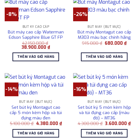
-8%
-26%
BÚT KÝ CAO CẤP
BÚT MÁY (BÚT MỰC)
Bút máy cao cấp Waterman
Bút máy Montagut cao cấp
Edson Sapphire Blue GT FP
M303 màu bạc chính hãng
Giá
Giá
42.150.000
₫
915.000
₫
680.000
₫
Giá
Giá
gốc
hiện
38.900.000
₫
gốc
hiện
là:
tại
là:
tại
915.000 ₫.
là:
THÊM VÀO GIỎ HÀNG
THÊM VÀO GIỎ HÀNG
42.150.000 ₫.
là:
680.00
38.900.000 ₫.
-14%
-16%
BÚT MÁY (BÚT MỰC)
BÚT MÁY (BÚT MỰC)
Set bút ký Montagut cao
Set bút ký 5 món kèm hộp
cấp 5 món kèm hộp và túi
và túi đựng cao cấp (màu
đựng màu đen
đỏ) – MT36
Giá
Giá
Giá
Giá
5.100.000
₫
4.380.000
₫
4.300.000
₫
3.600.000
₫
gốc
hiện
gốc
hiện
là:
tại
là:
tại
THÊM VÀO GIỎ HÀNG
THÊM VÀO GIỎ HÀNG
5.100.000 ₫.
là:
4.300.000 ₫.
là:
4.380.000 ₫.
3.60