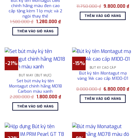
Bút ký tên Montagut 086
chính hãng màu đen cao
Giá
Giá
11.750.000
₫
9.800.000
₫
gốc
hiện
cấp tặng kèm 1 lọ mực và 2
là:
tại
ngòi thay thế
THÊM VÀO GIỎ HÀNG
11.750.000 ₫.
là:
Giá
Giá
1.580.000
₫
1.280.000
₫
9.80
gốc
hiện
là:
tại
THÊM VÀO GIỎ HÀNG
1.580.000 ₫.
là:
1.280.000 ₫.
-21%
-15%
BÚT KÝ CAO CẤP
Bút ký tên Montagut mạ
BÚT MÁY (BÚT MỰC)
vàng 14k cao cấp M100-01
Set bút máy ký tên
Montagut chính hãng M018
Giá
Giá
8.000.000
₫
6.800.000
₫
Carbon màu xanh
gốc
hiện
Giá
Giá
2.280.000
₫
1.800.000
₫
là:
tại
THÊM VÀO GIỎ HÀNG
gốc
hiện
8.000.000 ₫.
là:
là:
tại
6.80
THÊM VÀO GIỎ HÀNG
2.280.000 ₫.
là:
1.800.000 ₫.