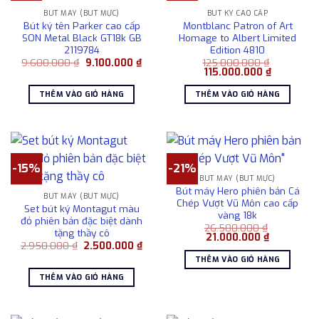
BÚT MÁY (BÚT MỰC)
BÚT KÝ CAO CẤP
Bút ký tên Parker cao cấp
Montblanc Patron of Art
SON Metal Black GT18k GB
Homage to Albert Limited
2119784
Edition 4810
Giá
Giá
9.600.000
₫
9.100.000
₫
125.000.000
₫
gốc
hiện
Giá
Giá
115.000.000
₫
là:
tại
gốc
hiện
9.600.000 ₫.
là:
là:
tại
THÊM VÀO GIỎ HÀNG
THÊM VÀO GIỎ HÀNG
9.100.000 ₫.
125.000.000 ₫.
là:
115.000.00
-15%
-21%
BÚT MÁY (BÚT MỰC)
Bút máy Hero phiên bản Cá
BÚT MÁY (BÚT MỰC)
Chép Vượt Vũ Môn cao cấp
Set bút ký Montagut màu
vàng 18k
đỏ phiên bản đặc biệt dành
26.500.000
₫
tặng thầy cô
Giá
Giá
21.000.000
₫
Giá
Giá
2.950.000
₫
2.500.000
₫
gốc
hiện
gốc
hiện
là:
tại
THÊM VÀO GIỎ HÀNG
là:
tại
26.500.000 ₫.
là:
2.950.000 ₫.
là:
21.000.000
THÊM VÀO GIỎ HÀNG
2.500.000 ₫.