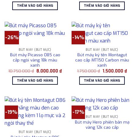
là:
tại
là:
tại
THÊM VÀO GIỎ HÀNG
THÊM VÀO GIỎ HÀNG
1.750.000 ₫.
là:
10.750.000 ₫.
là:
1.350.000 ₫.
8.00
-26%
-14%
BÚT MÁY (BÚT MỰC)
BÚT MÁY (BÚT MỰC)
Bút máy Picasso 085 cao
Bút máy ký tên Montagut
cấp ngòi vàng 18k màu
cao cấp MT150 Carbon màu
xanh
xanh
Giá
Giá
Giá
Giá
10.750.000
₫
8.000.000
₫
1.750.000
₫
1.500.000
₫
gốc
hiện
gốc
hiện
là:
tại
là:
tại
THÊM VÀO GIỎ HÀNG
THÊM VÀO GIỎ HÀNG
10.750.000 ₫.
là:
1.750.000 ₫.
là:
8.000.000 ₫.
1.500
-19%
-17%
BÚT MÁY (BÚT MỰC)
Bút máy Hero phiên bản mạ
vàng 12k cao cấp
BÚT MÁY (BÚT MỰC)