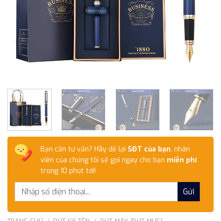
Bạn cần tư vấn? Hãy để lại
SĐT của bạn
, nhân
viên của chúng tôi sẽ gọi ngay cho bạn
miễn phí
trong 10 phút tới!
TRANG CHỦ
/
BÚT KÝ TÊN
/
BÚT MÁY (BÚT MỰC)