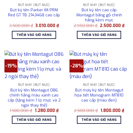
BÚT MÁY (BÚT MỰC)
BÚT MÁY (BÚT MỰC)
Bút ký tên Parker IM PRM
Bút ký tên cao cấp
Red GT TB 2143468 cao cấp
Montagut bằng gỗ chính
hãng kèm mực
Giá
Giá
Giá
Giá
3.500.000
₫
3.010.000
₫
2.950.000
₫
2.500.000
₫
gốc
hiện
gốc
hiện
là:
tại
là:
tại
THÊM VÀO GIỎ HÀNG
THÊM VÀO GIỎ HÀNG
3.500.000 ₫.
là:
2.950.000 ₫.
là:
3.010.000 ₫.
2.50
-19%
-28%
BÚT MÁY (BÚT MỰC)
BÚT MÁY (BÚT MỰC)
Bút ký tên Montagut 086
Bút máy ký tên Montagut
chính hãng màu xanh cao
họa tiết Monogram MT810
cấp (tặng kèm 1 lọ mực và 2
cao cấp (màu đen)
ngòi thay thế)
Giá
Giá
Giá
Giá
1.580.000
₫
1.280.000
₫
2.500.000
₫
1.800.000
₫
gốc
hiện
gốc
hiện
là:
tại
là:
tại
THÊM VÀO GIỎ HÀNG
THÊM VÀO GIỎ HÀNG
1.580.000 ₫.
là:
2.500.000 ₫.
là:
1.280.000 ₫.
1.80