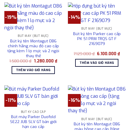
-19%
-14%
BÚT MÁY (BÚT MỰC)
Bút ký tên Parker cao cấp
BÚT MÁY (BÚT MỰC)
PK 51 PRM TRQS GT F
Bút ký tên Montagut 086
2169079
chính hãng màu đỏ cao cấp
tặng kèm 1 lọ mực và 2 ngòi
Giá
Giá
7.129.000
₫
6.100.000
₫
thay thế
gốc
hiện
Giá
Giá
1.580.000
₫
1.280.000
₫
là:
tại
THÊM VÀO GIỎ HÀNG
gốc
hiện
7.129.000 ₫.
là:
là:
tại
6.100
THÊM VÀO GIỎ HÀNG
1.580.000 ₫.
là:
1.280.000 ₫.
-11%
-16%
BÚT KÝ CAO CẤP
Bút máy Parker Duofold
BÚT MÁY (BÚT MỰC)
SE22 JUB SLV GT bản giới
Bút ký tên Montagut 086
hạn cao cấp
màu hồng cao cấp (tặng