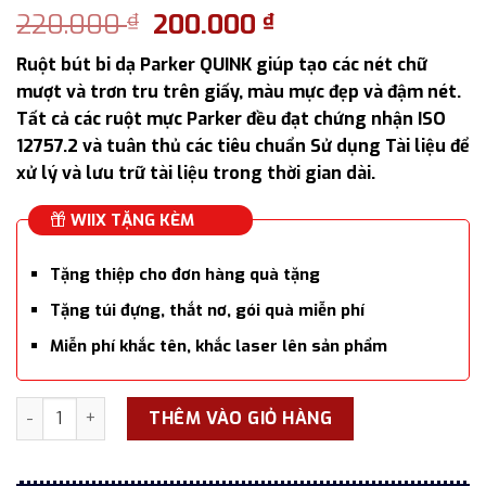
Giá
Giá
220.000
200.000
₫
₫
gốc
hiện
Ruột bút bi dạ Parker QUINK giúp tạo các nét chữ
là:
tại
mượt và trơn tru trên giấy, màu mực đẹp và đậm nét.
220.000 ₫.
là:
Tất cả các ruột mực Parker đều đạt chứng nhận ISO
200.000 ₫.
12757.2 và tuân thủ các tiêu chuẩn Sử dụng Tài liệu để
xử lý và lưu trữ tài liệu trong thời gian dài.
WIIX TẶNG KÈM
Tặng thiệp cho đơn hàng quà tặng
Tặng túi đựng, thắt nơ, gói quà miễn phí
Miễn phí khắc tên, khắc laser lên sản phẩm
Ruột bút bi dạ Parker QUINK Rollerball Pen số lượng
THÊM VÀO GIỎ HÀNG