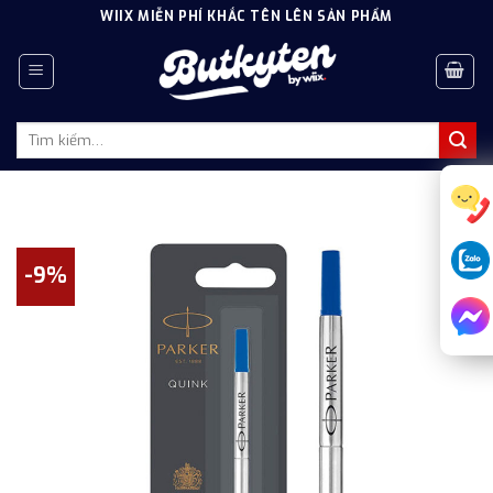
Skip
WIIX MIỄN PHÍ KHẮC TÊN LÊN SẢN PHẨM
to
content
Tìm
kiếm:
-9%