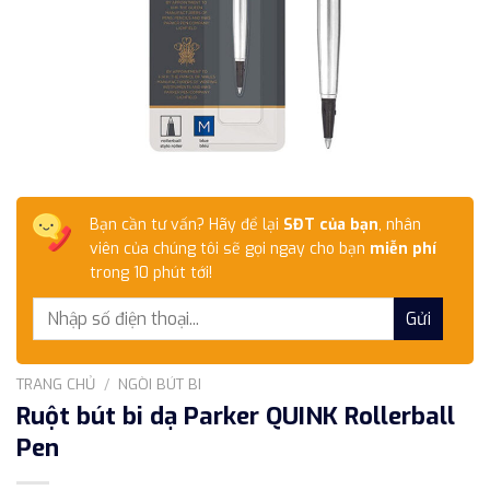
Bạn cần tư vấn? Hãy để lại
SĐT của bạn
, nhân
viên của chúng tôi sẽ gọi ngay cho bạn
miễn phí
trong 10 phút tới!
TRANG CHỦ
/
NGÒI BÚT BI
Ruột bút bi dạ Parker QUINK Rollerball
Pen