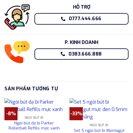
HỖ TRỢ
0777.444.666
P. KINH DOANH
0383.666.888
SẢN PHẨM TƯƠNG TỰ
-8%
-33%
NGÒI BÚT BI
Ngòi bút dạ bi Parker
NGÒI BÚT BI
Rollerball Refills mực xanh
Set 5 ngòi bút bi Montagut