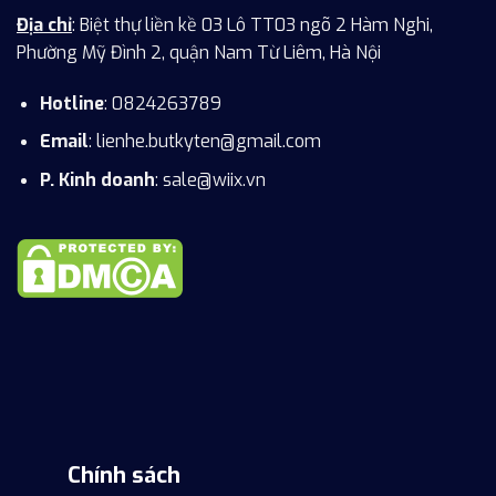
Địa chỉ
: Biệt thự liền kề 03 Lô TT03 ngõ 2 Hàm Nghi,
Phường Mỹ Đình 2, quận Nam Từ Liêm, Hà Nội
Hotline
: 0824263789
Email
:
lienhe.butkyten@gmail.com
P. Kinh doanh
: sale@wiix.vn
Chính sách