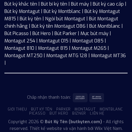
Bút ký khắc tên
|
Bút bi ký tên
|
Bút máy
|
Bút ký cao cấp
|
Bút ký Montagut
|
Bút ký Montblanc
|
Bút ký Montagut
M815
|
Bút ký tên
|
Ngòi bút Montagut
|
Bút Montagut
chính hãng
|
Bút ký tên Montagut 086
|
Bút Montblanc
|
Bút Picasso
|
Bút Hero
|
Bút Parker
|
Mực bút máy
|
Montagut 254
|
Montagut 015
|
Montagut 085
|
Montagut 810
|
Montagut 815
|
Montagut M265
|
Montagut MT250
|
Montagut MTG 128
|
Montagut MT36
|
Chấp nhận thanh toán:
GIỚI THIỆU
BÚT KÝ TÊN
PARKER
MONTAGUT
MONTBLANC
PICASSO
BÚT HERO
BIZNER
LIÊN HỆ
Copyright 2026 ©
Bút Ký Tên (butkyten.com)
- All rights
reserved. Thiết kế website và vận hành bởi Wiix Việt Nam.