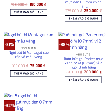
mực đen 0.5mm chính
Giá
Giá
195.000
₫
180.000
₫
hãng
gốc
hiện
Giá
Giá
là:
tại
375.000
₫
250.000
₫
THÊM VÀO GIỎ HÀNG
gốc
hiện
195.000 ₫.
là:
là:
tại
180.000 ₫.
THÊM VÀO GIỎ HÀNG
375.000 ₫.
là:
250.00
-31%
-38%
NGÒI BÚT BI
Ngòi bút bi Montagut cao
NGÒI BÚT BI
cấp vỏ màu vàng
Ruột bút gel Parker mực
xanh cỡ M (0.7mm) vỉ 2
Giá
Giá
108.000
₫
75.000
₫
ngòi chính hãng
gốc
hiện
Giá
Giá
là:
tại
320.000
₫
200.000
₫
THÊM VÀO GIỎ HÀNG
gốc
hiện
108.000 ₫.
là:
là:
tại
75.000 ₫.
THÊM VÀO GIỎ HÀNG
320.000 ₫.
là:
200.00
-32%