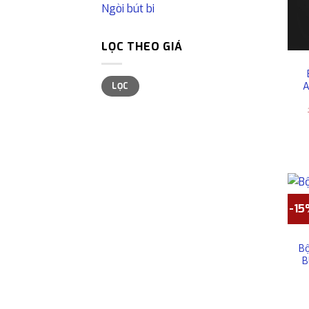
Ngòi bút bi
LỌC THEO GIÁ
Giá
Giá
A
LỌC
tối
tối
thiểu
đa
-1
Bộ
B