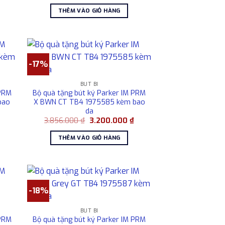
hiện
gốc
hiện
tại
là:
tại
THÊM VÀO GIỎ HÀNG
là:
2.850.000 ₫.
là:
2.250.000 ₫.
2.250.000 ₫.
-17%
BÚT BI
 PRM
Bộ quà tặng bút ký Parker IM PRM
bao
X BWN CT TB4 1975585 kèm bao
da
Giá
Giá
Giá
₫
3.856.000
₫
3.200.000
₫
hiện
gốc
hiện
tại
là:
tại
THÊM VÀO GIỎ HÀNG
là:
3.856.000 ₫.
là:
3.200.000 ₫.
3.200.000 ₫.
-18%
BÚT BI
 PRM
Bộ quà tặng bút ký Parker IM PRM