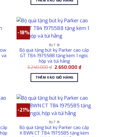
THÊM VÀO GIỎ HÀNG
2.985.000 ₫.
là:
2.530.000 ₫.
-18%
BÚT BI
row
Bộ quà tặng bút ký Parker cao cấp
 và
GT TB4 1975588 tặng kèm 1 ngòi,
hộp và túi hãng
Giá
Giá
Giá
3.240.000
₫
2.650.000
₫
hiện
gốc
hiện
tại
là:
tại
THÊM VÀO GIỎ HÀNG
là:
3.240.000 ₫.
là:
4.154.000 ₫.
2.650.000 ₫.
-21%
BÚT BI
 cấp
Bộ quà tặng bút ký Parker cao cấp
 hộp
X BWN CT TB4 1975585 tặng kèm