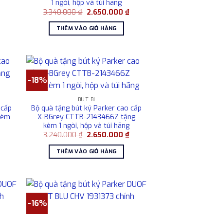
1 ngòi, hộp và túi hãng
Giá
Giá
Giá
3.340.000
₫
2.650.000
₫
hiện
gốc
hiện
tại
là:
tại
THÊM VÀO GIỎ HÀNG
là:
3.340.000 ₫.
là:
2.650.000 ₫.
2.650.000 ₫.
-18%
BÚT BI
 cấp
Bộ quà tặng bút ký Parker cao cấp
kèm
X-BGrey CTTB-2143466Z tặng
kèm 1 ngòi, hộp và túi hãng
Giá
Giá
Giá
3.240.000
₫
2.650.000
₫
hiện
gốc
hiện
tại
là:
tại
THÊM VÀO GIỎ HÀNG
là:
3.240.000 ₫.
là:
2.650.000 ₫.
2.650.000 ₫.
-16%