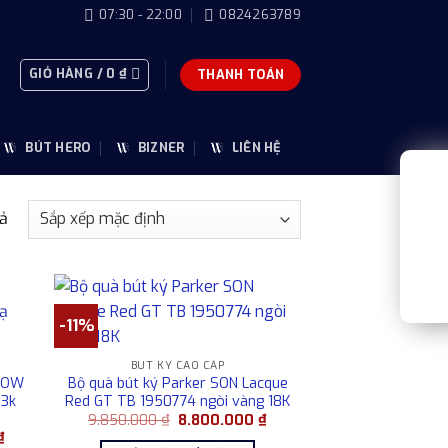
07:30 - 22:00
0824263789
GIỎ HÀNG /
0
₫
THANH TOÁN
BÚT HERO
BIZNER
LIÊN HỆ
uả
-11%
BÚT KÝ CAO CẤP
RROW
Bộ quà bút ký Parker SON Lacque
23k
Red GT TB 1950774 ngòi vàng 18K
Giá
Giá
9.850.000
₫
8.800.000
₫
gốc
hiện
Giá
₫
là:
tại