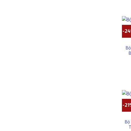
-2
Bộ
B
-2
Bộ 
T