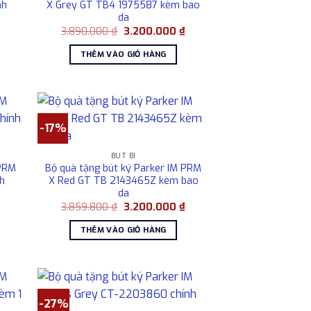
nh
X Grey GT TB4 1975587 kèm bao
da
Giá
Giá
Giá
3.890.000
₫
3.200.000
₫
hiện
gốc
hiện
tại
là:
tại
THÊM VÀO GIỎ HÀNG
là:
3.890.000 ₫.
là:
2.930.000 ₫.
3.200.000 ₫.
-17%
BÚT BI
 PRM
Bộ quà tặng bút ký Parker IM PRM
nh
X Red GT TB 2143465Z kèm bao
da
Giá
Giá
Giá
3.859.800
₫
3.200.000
₫
hiện
gốc
hiện
tại
là:
tại
THÊM VÀO GIỎ HÀNG
là:
3.859.800 ₫.
là:
2.930.000 ₫.
3.200.000 ₫.
-27%