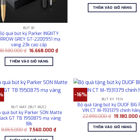
gốc
là:
THÊM VÀO GIỎ HÀNG
18.580.000 ₫
BÚT BI
Bộ quà bút ký Parker INGNTY
RROW GREY GT-2200951 mạ
vàng 23k cao cấp
Giá
Giá
18.580.000
₫
16.668.000
₫
gốc
hiện
là:
tại
THÊM VÀO GIỎ HÀNG
18.580.000 ₫.
là:
16.668.000 ₫.
5%
-16%
BÚT KÝ TÊN
Bộ quà tặng bút ký DUOF BIG
BÚT MÁY (BÚT MỰC)
VIN CT M-1931379 chính hãn
 quà bút ký Parker SON Matte
Giá
22.890.000
₫
19.180.000
lack GT TB 1950875 mạ vàng
gốc
18k
là:
THÊM VÀO GIỎ HÀNG
22.890.000 
Giá
Giá
8.865.000
₫
7.560.000
₫
gốc
hiện
là:
tại