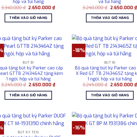
hộp và túi hãng
và túi hãng
Giá
Giá
Giá
3.340.000
₫
2.650.000
₫
3.240.000
₫
2.650.000
₫
gốc
hiện
gốc
là:
tại
là:
THÊM VÀO GIỎ HÀNG
THÊM VÀO GIỎ HÀNG
3.340.000 ₫.
là:
3.240.000 ₫.
2.650.000 ₫.
8%
-18%
BÚT BI
BÚT BI
quà tặng bút ký Parker cao cấp
Bộ quà tặng bút ký Parker cao
Pearl GTTB 2143464Z tặng kèm
X Red GT TB 2143465Z tặng 
1 ngòi, hộp và túi hãng
1 ngòi, hộp và túi hãng
Giá
Giá
Giá
3.245.000
₫
2.650.000
₫
3.245.000
₫
2.650.000
₫
gốc
hiện
gốc
là:
tại
là:
THÊM VÀO GIỎ HÀNG
THÊM VÀO GIỎ HÀNG
3.245.000 ₫.
là:
3.245.000 ₫.
2.650.000 ₫.
6%
-16%
BÚT KÝ TÊN