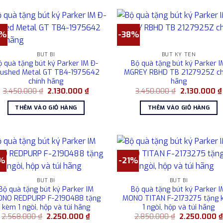
8%
-38%
BÚT BI
BÚT KÝ TÊN
ộ quà tặng bút ký Parker IM Đ-
Bộ quà tặng bút ký Parker I
rushed Metal GT TB4-1975642
MGREY RBHD TB 2127925Z ch
chính hãng
hãng
Giá
Giá
Giá
3.450.000
₫
2.130.000
₫
3.450.000
₫
2.130.000
₫
gốc
hiện
gốc
là:
tại
là:
THÊM VÀO GIỎ HÀNG
THÊM VÀO GIỎ HÀNG
3.450.000 ₫.
là:
3.450.000 ₫.
2.130.000 ₫.
2%
-21%
BÚT BI
BÚT BI
Bộ quà tặng bút ký Parker IM
Bộ quà tặng bút ký Parker I
NO REDPURP F-2190488 tặng
MONO TITAN F-2173275 tặng
kèm 1 ngòi, hộp và túi hãng
1 ngòi, hộp và túi hãng
Giá
Giá
Giá
2.568.000
₫
2.250.000
₫
2.850.000
₫
2.250.000