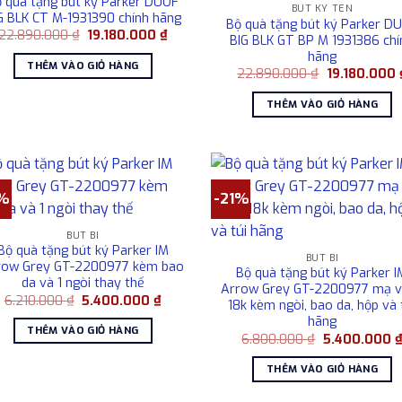
 quà tặng bút ký Parker DUOF
BÚT KÝ TÊN
G BLK CT M-1931390 chính hãng
Bộ quà tặng bút ký Parker D
Giá
Giá
22.890.000
₫
19.180.000
₫
BIG BLK GT BP M 1931386 chí
gốc
hiện
hãng
là:
tại
THÊM VÀO GIỎ HÀNG
22.890.000 ₫.
là:
Giá
22.890.000
₫
19.180.000
19.180.000 ₫.
gốc
là:
THÊM VÀO GIỎ HÀNG
22.890.000 
3%
-21%
BÚT BI
Bộ quà tặng bút ký Parker IM
BÚT BI
row Grey GT-2200977 kèm bao
Bộ quà tặng bút ký Parker I
da và 1 ngòi thay thế
Arrow Grey GT-2200977 mạ 
Giá
Giá
6.210.000
₫
5.400.000
₫
18k kèm ngòi, bao da, hộp và 
gốc
hiện
hãng
là:
tại
THÊM VÀO GIỎ HÀNG
6.210.000 ₫.
là:
Giá
6.800.000
₫
5.400.000
5.400.000 ₫.
gốc
là:
THÊM VÀO GIỎ HÀNG
6.800.000 ₫.