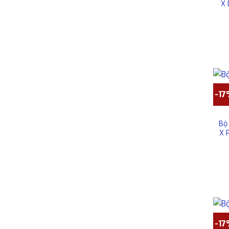
X 
-1
Bộ
X 
-1