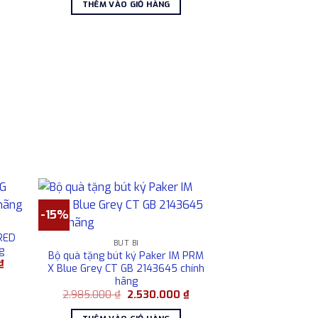
hiện
THÊM VÀO GIỎ HÀNG
9.850.000 ₫.
là:
tại
8.800.000 ₫.
.
là:
16.668.000 ₫.
-15%
 RED
BÚT BI
g
Bộ quà tặng bút ký Paker IM PRM
Giá
₫
X Blue Grey CT GB 2143645 chính
hiện
hãng
tại
₫.
là:
Giá
Giá
2.985.000
₫
2.530.000
₫
19.180.000 ₫.
gốc
hiện
là:
tại