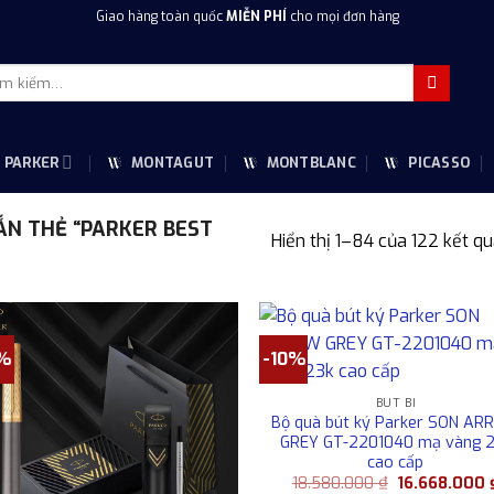
Giao hàng toàn quốc
MIỄN PHÍ
cho mọi đơn hàng
m
m:
PARKER
MONTAGUT
MONTBLANC
PICASSO
N THẺ “PARKER BEST
Hiển thị 1–84 của 122 kết q
0%
-10%
BÚT BI
Bộ quà bút ký Parker SON A
GREY GT-2201040 mạ vàng 
cao cấp
Giá
18.580.000
₫
16.668.000