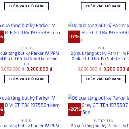
gốc
hiện
gốc
là:
tại
là:
THÊM VÀO GIỎ HÀNG
THÊM VÀO GIỎ HÀNG
2.568.000 ₫.
là:
2.850.000 ₫.
2.250.000 ₫.
7%
-17%
BÚT BI
BÚT BI
 quà tặng bút ký Parker IM PRM
Bộ quà tặng bút ký Parker IM
 BLK GT TB4 1975588 kèm bao
X Blue CT TB4 1975589 kèm 
da
da
Giá
Giá
Giá
3.852.000
₫
3.200.000
₫
3.856.000
₫
3.200.000
gốc
hiện
gốc
là:
tại
là:
THÊM VÀO GIỎ HÀNG
THÊM VÀO GIỎ HÀNG
3.852.000 ₫.
là:
3.856.000 ₫.
3.200.000 ₫.
7%
-26%
BÚT BI
BÚT KÝ TÊN
 quà tặng bút ký Parker IM PRM
Bộ quà tặng bút ký Parker IM