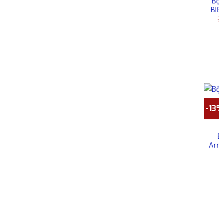
Bộ
BI
-1
Ar