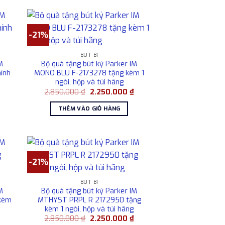
-21%
BÚT BI
M
Bộ quà tặng bút ký Parker IM
ính
MONO BLU F-2173278 tặng kèm 1
ngòi, hộp và túi hãng
Giá
Giá
Giá
2.850.000
₫
2.250.000
₫
hiện
gốc
hiện
tại
là:
tại
THÊM VÀO GIỎ HÀNG
là:
2.850.000 ₫.
là:
2.130.000 ₫.
2.250.000 ₫.
-21%
BÚT BI
M
Bộ quà tặng bút ký Parker IM
 kèm
MTHYST PRPL R 2172950 tặng
kèm 1 ngòi, hộp và túi hãng
Giá
Giá
Giá
₫
2.850.000
₫
2.250.000
₫