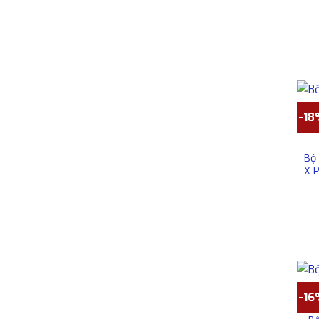
-1
Bộ 
X 
-1