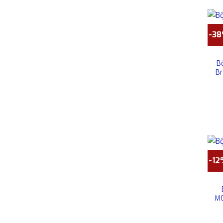
-3
B
B
-1
MO