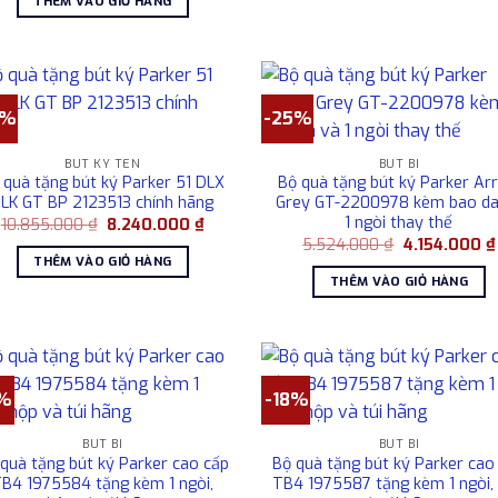
THÊM VÀO GIỎ HÀNG
8.865.000 ₫.
là:
7.560.000 ₫.
4%
-25%
BÚT KÝ TÊN
BÚT BI
 quà tặng bút ký Parker 51 DLX
Bộ quà tặng bút ký Parker Ar
LK GT BP 2123513 chính hãng
Grey GT-2200978 kèm bao da
1 ngòi thay thế
Giá
Giá
10.855.000
₫
8.240.000
₫
gốc
hiện
Giá
5.524.000
₫
4.154.000
₫
là:
tại
gốc
THÊM VÀO GIỎ HÀNG
10.855.000 ₫.
là:
là:
THÊM VÀO GIỎ HÀNG
8.240.000 ₫.
5.524.000 ₫.
1%
-18%
BÚT BI
BÚT BI
quà tặng bút ký Parker cao cấp
Bộ quà tặng bút ký Parker cao
B4 1975584 tặng kèm 1 ngòi,
TB4 1975587 tặng kèm 1 ngòi,