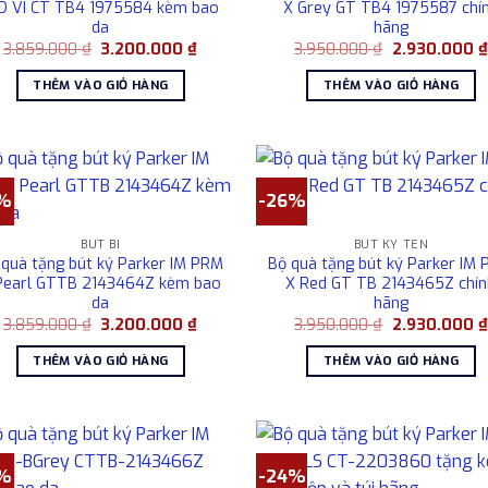
D VI CT TB4 1975584 kèm bao
X Grey GT TB4 1975587 chí
da
hãng
Giá
Giá
Giá
3.859.000
₫
3.200.000
₫
3.950.000
₫
2.930.000
₫
gốc
hiện
gốc
là:
tại
là:
THÊM VÀO GIỎ HÀNG
THÊM VÀO GIỎ HÀNG
3.859.000 ₫.
là:
3.950.000 ₫.
3.200.000 ₫.
7%
-26%
BÚT BI
BÚT KÝ TÊN
 quà tặng bút ký Parker IM PRM
Bộ quà tặng bút ký Parker IM
Pearl GTTB 2143464Z kèm bao
X Red GT TB 2143465Z chí
da
hãng
Giá
Giá
Giá
3.859.000
₫
3.200.000
₫
3.950.000
₫
2.930.000
₫
gốc
hiện
gốc
là:
tại
là:
THÊM VÀO GIỎ HÀNG
THÊM VÀO GIỎ HÀNG
3.859.000 ₫.
là:
3.950.000 ₫.
3.200.000 ₫.
7%
-24%