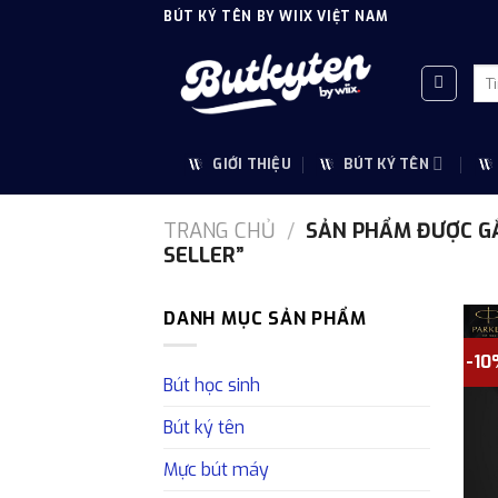
Skip
BÚT KÝ TÊN BY WIIX VIỆT NAM
to
content
Tì
kiế
GIỚI THIỆU
BÚT KÝ TÊN
TRANG CHỦ
/
SẢN PHẨM ĐƯỢC GẮ
SELLER”
DANH MỤC SẢN PHẨM
-1
Bút học sinh
Bút ký tên
Mực bút máy