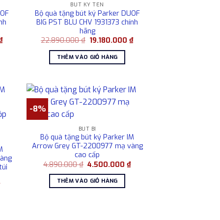
BÚT KÝ TÊN
UOF
Bộ quà tặng bút ký Parker DUOF
nh
BIG PST BLU CHV 1931373 chính
hãng
Giá
Giá
Giá
₫
22.890.000
₫
19.180.000
₫
hiện
gốc
hiện
tại
là:
tại
THÊM VÀO GIỎ HÀNG
₫.
là:
22.890.000 ₫.
là:
19.180.000 ₫.
19.180.000 ₫.
-8%
BÚT BI
Bộ quà tặng bút ký Parker IM
Arrow Grey GT-2200977 mạ vàng
M
cao cấp
vàng
Giá
Giá
4.890.000
₫
4.500.000
₫
túi
gốc
hiện
là:
tại
THÊM VÀO GIỎ HÀNG
4.890.000 ₫.
là:
Giá
₫
4.500.000 ₫.
hiện
tại
là:
5.400.000 ₫.