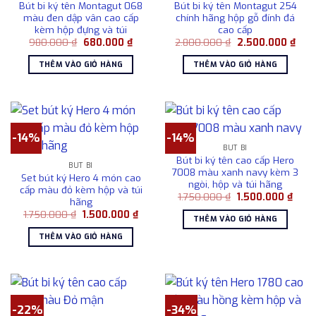
Bút bi ký tên Montagut 068
Bút bi ký tên Montagut 254
màu đen dập vân cao cấp
chính hãng hộp gỗ đính đá
kèm hộp đựng và túi
cao cấp
Giá
Giá
Giá
Giá
980.000
₫
680.000
₫
2.800.000
₫
2.500.000
₫
gốc
hiện
gốc
hiện
là:
tại
là:
tại
THÊM VÀO GIỎ HÀNG
THÊM VÀO GIỎ HÀNG
980.000 ₫.
là:
2.800.000 ₫.
là:
680.000 ₫.
2.50
-14%
-14%
BÚT BI
Bút bi ký tên cao cấp Hero
BÚT BI
7008 màu xanh navy kèm 3
Set bút ký Hero 4 món cao
ngòi, hộp và túi hãng
cấp màu đỏ kèm hộp và túi
Giá
Giá
1.750.000
₫
1.500.000
₫
hãng
gốc
hiện
Giá
Giá
1.750.000
₫
1.500.000
₫
là:
tại
THÊM VÀO GIỎ HÀNG
gốc
hiện
1.750.000 ₫.
là:
là:
tại
1.500
THÊM VÀO GIỎ HÀNG
1.750.000 ₫.
là:
1.500.000 ₫.
-22%
-34%