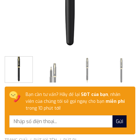
Bạn cần tư vấn? Hãy để lại
SĐT của bạn
, nhân
viên của chúng tôi sẽ gọi ngay cho bạn
miễn phí
trong 10 phút tới!
TRANG CHỦ
/
BÚT KÝ TÊN
/
BÚT BI