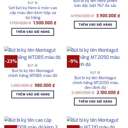
Bút bi ký tên Hero phiên
BÚT BI
bản đặc biệt 767 đa sắc
Set bút ký Hero 4 món cao
cấp màu đen kèm hộp và
Giá
Giá
4.950.000
₫
3.900.000
₫
túi hãng
gốc
hiện
Giá
Giá
1.750.000
₫
1.500.000
₫
là:
tại
THÊM VÀO GIỎ HÀNG
gốc
hiện
4.950.000 ₫.
là:
là:
tại
3.90
THÊM VÀO GIỎ HÀNG
1.750.000 ₫.
là:
1.500.000 ₫.
-23%
-9%
BÚT BI
Bút bi ký tên Montagut
BÚT BI
chính hãng MT085 màu đỏ
Bút bi ký tên Montagut
chính hãng MT2050 màu
Giá
Giá
1.280.000
₫
980.000
₫
đen đính đá
gốc
hiện
Giá
Giá
là:
tại
2.300.000
₫
2.100.000
₫
THÊM VÀO GIỎ HÀNG
gốc
hiện
1.280.000 ₫.
là:
là:
tại
980.000 ₫.
THÊM VÀO GIỎ HÀNG
2.300.000 ₫.
là:
2.10