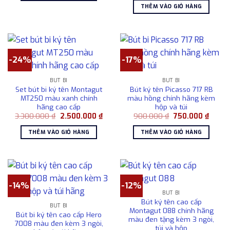
là:
tại
2.100.000 ₫.
THÊM VÀO GIỎ HÀNG
930.000 ₫.
là:
680.0
-24%
-17%
BÚT BI
BÚT BI
Set bút bi ký tên Montagut
Bút ký tên Picasso 717 RB
MT250 màu xanh chính
màu hồng chính hãng kèm
hãng cao cấp
hộp và túi
Giá
Giá
Giá
Giá
3.300.000
₫
2.500.000
₫
900.000
₫
750.000
₫
gốc
hiện
gốc
hiện
là:
tại
là:
tại
THÊM VÀO GIỎ HÀNG
THÊM VÀO GIỎ HÀNG
3.300.000 ₫.
là:
900.000 ₫.
là:
2.500.000 ₫.
750.00
-14%
-12%
BÚT BI
Bút ký tên cao cấp
BÚT BI
Montagut 088 chính hãng
Bút bi ký tên cao cấp Hero
màu đen tặng kèm 3 ngòi,
7008 màu đen kèm 3 ngòi,
túi và hộp