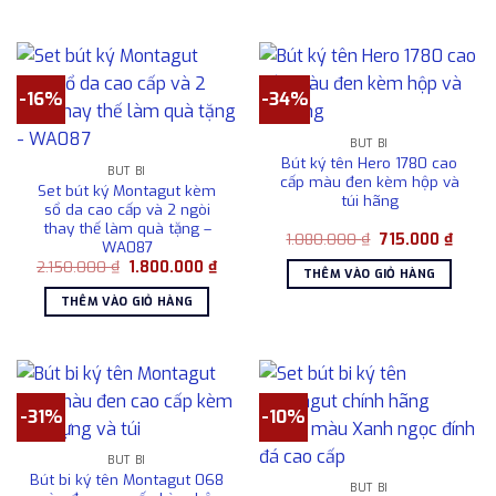
1.500.000 ₫.
1.80
-16%
-34%
BÚT BI
Bút ký tên Hero 1780 cao
BÚT BI
cấp màu đen kèm hộp và
Set bút ký Montagut kèm
túi hãng
sổ da cao cấp và 2 ngòi
thay thế làm quà tặng –
Giá
Giá
1.080.000
₫
715.000
₫
WA087
gốc
hiện
Giá
Giá
2.150.000
₫
1.800.000
₫
là:
tại
THÊM VÀO GIỎ HÀNG
gốc
hiện
1.080.000 ₫.
là:
là:
tại
715.00
THÊM VÀO GIỎ HÀNG
2.150.000 ₫.
là:
1.800.000 ₫.
-31%
-10%
BÚT BI
Bút bi ký tên Montagut 068
BÚT BI