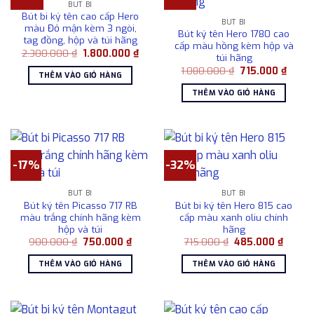
BÚT BI
Bút bi ký tên cao cấp Hero
BÚT BI
màu Đỏ mận kèm 3 ngòi,
Bút ký tên Hero 1780 cao
tag đồng, hộp và túi hãng
cấp màu hồng kèm hộp và
Giá
Giá
2.300.000
₫
1.800.000
₫
túi hãng
gốc
hiện
Giá
Giá
là:
tại
1.080.000
₫
715.000
₫
THÊM VÀO GIỎ HÀNG
gốc
hiện
2.300.000 ₫.
là:
là:
tại
1.800.000 ₫.
THÊM VÀO GIỎ HÀNG
1.080.000 ₫.
là:
715.00
-17%
-32%
BÚT BI
BÚT BI
Bút ký tên Picasso 717 RB
Bút bi ký tên Hero 815 cao
màu trắng chính hãng kèm
cấp màu xanh oliu chính
hộp và túi
hãng
Giá
Giá
Giá
Giá
900.000
₫
750.000
₫
715.000
₫
485.000
₫
gốc
hiện
gốc
hiện
là:
tại
là:
tại
THÊM VÀO GIỎ HÀNG
THÊM VÀO GIỎ HÀNG
900.000 ₫.
là:
715.000 ₫.
là:
750.000 ₫.
485.00