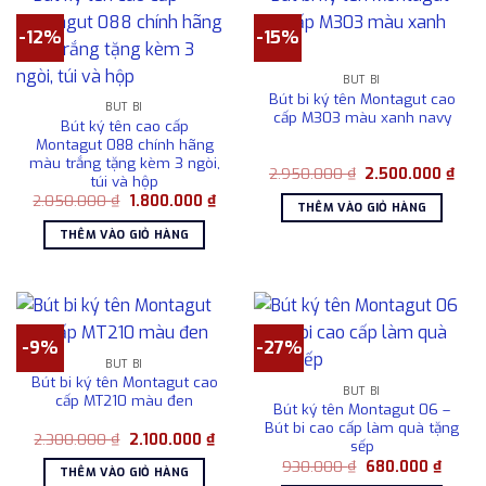
-12%
-15%
BÚT BI
Bút bi ký tên Montagut cao
BÚT BI
cấp M303 màu xanh navy
Bút ký tên cao cấp
Montagut 088 chính hãng
màu trắng tặng kèm 3 ngòi,
Giá
Giá
2.950.000
₫
2.500.000
₫
túi và hộp
gốc
hiện
Giá
Giá
2.050.000
₫
1.800.000
₫
là:
tại
THÊM VÀO GIỎ HÀNG
gốc
hiện
2.950.000 ₫.
là:
là:
tại
2.50
THÊM VÀO GIỎ HÀNG
2.050.000 ₫.
là:
1.800.000 ₫.
-9%
-27%
BÚT BI
Bút bi ký tên Montagut cao
BÚT BI
cấp MT210 màu đen
Bút ký tên Montagut 06 –
Bút bi cao cấp làm quà tặng
Giá
Giá
2.300.000
₫
2.100.000
₫
sếp
gốc
hiện
Giá
Giá
là:
tại
930.000
₫
680.000
₫
THÊM VÀO GIỎ HÀNG
gốc
hiện
2.300.000 ₫.
là: