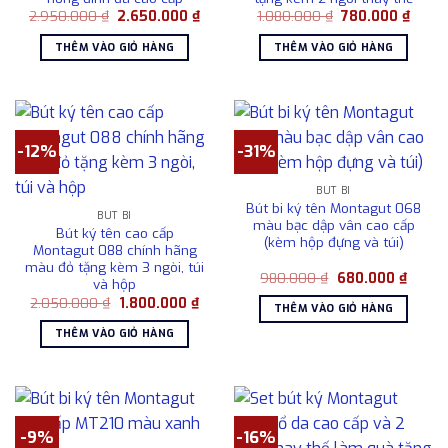
Giá
Giá
Giá
Giá
2.950.000
₫
2.650.000
₫
1.080.000
₫
780.000
₫
gốc
hiện
gốc
hiện
là:
tại
là:
tại
THÊM VÀO GIỎ HÀNG
THÊM VÀO GIỎ HÀNG
2.950.000 ₫.
là:
1.080.000 ₫.
là:
2.650.000 ₫.
780.0
-12%
-31%
BÚT BI
Bút bi ký tên Montagut 068
BÚT BI
màu bạc dập vân cao cấp
Bút ký tên cao cấp
(kèm hộp đựng và túi)
Montagut 088 chính hãng
màu đỏ tặng kèm 3 ngòi, túi
Giá
Giá
980.000
₫
680.000
₫
và hộp
gốc
hiện
Giá
Giá
2.050.000
₫
1.800.000
₫
là:
tại
THÊM VÀO GIỎ HÀNG
gốc
hiện
980.000 ₫.
là:
là:
tại
680.0
THÊM VÀO GIỎ HÀNG
2.050.000 ₫.
là:
1.800.000 ₫.
-9%
-16%