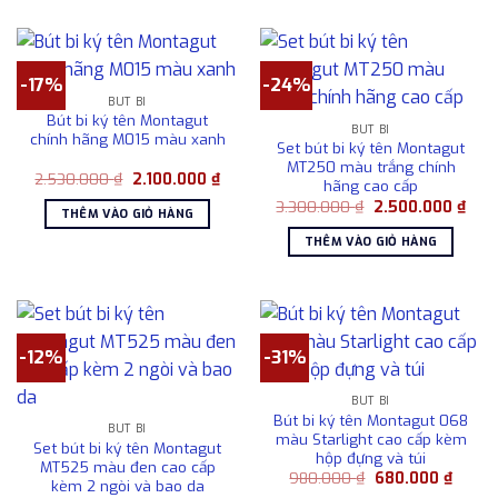
-17%
-24%
BÚT BI
Bút bi ký tên Montagut
BÚT BI
chính hãng M015 màu xanh
Set bút bi ký tên Montagut
MT250 màu trắng chính
Giá
Giá
2.530.000
₫
2.100.000
₫
hãng cao cấp
gốc
hiện
Giá
Giá
là:
tại
3.300.000
₫
2.500.000
₫
THÊM VÀO GIỎ HÀNG
gốc
hiện
2.530.000 ₫.
là:
là:
tại
2.100.000 ₫.
THÊM VÀO GIỎ HÀNG
3.300.000 ₫.
là:
2.50
-12%
-31%
BÚT BI
Bút bi ký tên Montagut 068
BÚT BI
màu Starlight cao cấp kèm
Set bút bi ký tên Montagut
hộp đựng và túi
MT525 màu đen cao cấp
Giá
Giá
980.000
₫
680.000
₫
kèm 2 ngòi và bao da
gốc
hiện