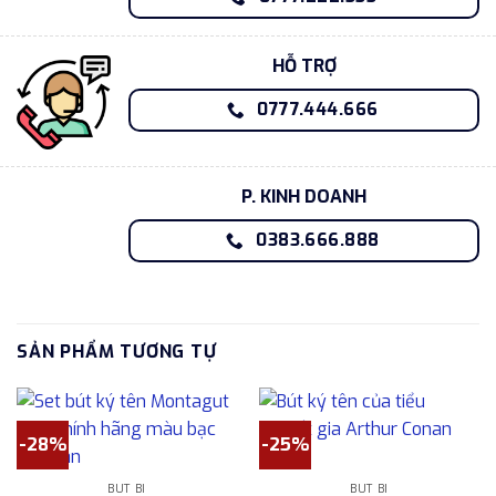
HỖ TRỢ
0777.444.666
P. KINH DOANH
0383.666.888
SẢN PHẨM TƯƠNG TỰ
-28%
-25%
BÚT BI
BÚT BI