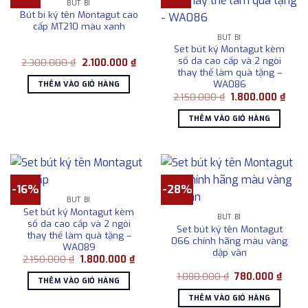
BÚT BI
Bút bi ký tên Montagut cao
cấp MT210 màu xanh
BÚT BI
Set bút ký Montagut kèm
sổ da cao cấp và 2 ngòi
Giá
Giá
2.300.000
₫
2.100.000
₫
gốc
hiện
thay thế làm quà tặng –
là:
tại
WA086
THÊM VÀO GIỎ HÀNG
2.300.000 ₫.
là:
Giá
Giá
2.150.000
₫
1.800.000
₫
2.100.000 ₫.
gốc
hiện
là:
tại
THÊM VÀO GIỎ HÀNG
2.150.000 ₫.
là:
1.800
-16%
-28%
BÚT BI
Set bút ký Montagut kèm
BÚT BI
sổ da cao cấp và 2 ngòi
Set bút ký tên Montagut
thay thế làm quà tặng –
066 chính hãng màu vàng
WA089
dập vân
Giá
Giá
2.150.000
₫
1.800.000
₫
gốc
hiện
Giá
Giá
là:
tại
1.080.000
₫
780.000
₫
THÊM VÀO GIỎ HÀNG
gốc
hiện
2.150.000 ₫.
là:
là:
tại
1.800.000 ₫.
THÊM VÀO GIỎ HÀNG
1.080.000 ₫.
là: