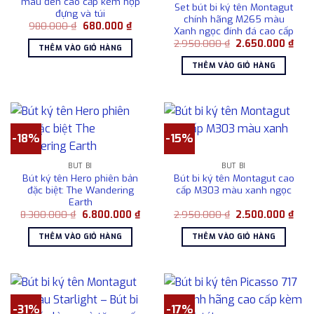
màu đen cao cấp kèm hộp
Set bút bi ký tên Montagut
đựng và túi
chính hãng M265 màu
Giá
Giá
980.000
₫
680.000
₫
Xanh ngọc đính đá cao cấp
gốc
hiện
Giá
Giá
là:
tại
2.950.000
₫
2.650.000
₫
THÊM VÀO GIỎ HÀNG
gốc
hiện
980.000 ₫.
là:
là:
tại
680.000 ₫.
THÊM VÀO GIỎ HÀNG
2.950.000 ₫.
là:
2.65
-18%
-15%
BÚT BI
BÚT BI
Bút ký tên Hero phiên bản
Bút bi ký tên Montagut cao
đặc biệt: The Wandering
cấp M303 màu xanh ngọc
Earth
Giá
Giá
Giá
Giá
8.300.000
₫
6.800.000
₫
2.950.000
₫
2.500.000
₫
gốc
hiện
gốc
hiện
là:
tại
là:
tại
THÊM VÀO GIỎ HÀNG
THÊM VÀO GIỎ HÀNG
8.300.000 ₫.
là:
2.950.000 ₫.
là:
6.800.000 ₫.
2.50
-31%
-17%