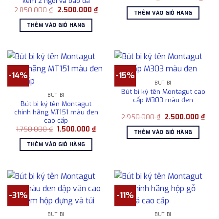
kèm 2 ngòi và bao da
gốc
hiện
Giá
Giá
2.850.000
₫
2.500.000
₫
là:
tại
THÊM VÀO GIỎ HÀNG
gốc
hiện
1.750.000 ₫.
là:
là:
tại
1.500
THÊM VÀO GIỎ HÀNG
2.850.000 ₫.
là:
2.500.000 ₫.
-14%
-15%
BÚT BI
Bút bi ký tên Montagut cao
BÚT BI
cấp M303 màu đen
Bút bi ký tên Montagut
chính hãng MT151 màu đen
Giá
Giá
2.950.000
₫
2.500.000
₫
cao cấp
gốc
hiện
Giá
Giá
1.750.000
₫
1.500.000
₫
là:
tại
THÊM VÀO GIỎ HÀNG
gốc
hiện
2.950.000 ₫.
là:
là:
tại
2.50
THÊM VÀO GIỎ HÀNG
1.750.000 ₫.
là:
1.500.000 ₫.
-31%
-11%
BÚT BI
BÚT BI