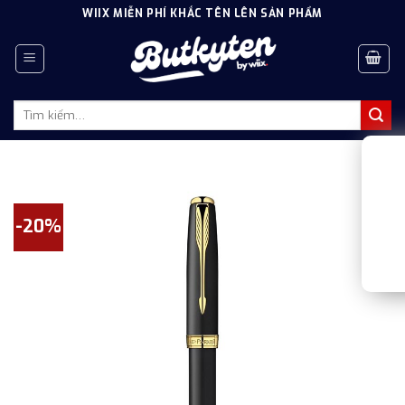
Skip
WIIX MIỄN PHÍ KHẮC TÊN LÊN SẢN PHẨM
to
content
Tìm
kiếm:
-20%