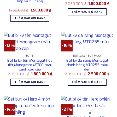
hộp và túi hãng
Giá
Giá
2.050.000
₫
1.800.000
₫
gốc
hiện
Giá
Giá
1.750.000
₫
1.500.000
₫
là:
tại
THÊM VÀO GIỎ HÀNG
gốc
hiện
2.050.000 ₫.
là:
là:
tại
1.80
THÊM VÀO GIỎ HÀNG
1.750.000 ₫.
là:
1.500.000 ₫.
-12%
-15%
BÚT BI
BÚT MÁY (BÚT MỰC)
Bút bi ký tên Montagut họa
Bút ký đa năng Montagut
tiết Monogram MT810 màu
chính hãng MT0255 màu
xanh cao cấp
đen
Giá
Giá
Giá
Giá
2.050.000
₫
1.800.000
₫
2.950.000
₫
2.500.000
₫
gốc
hiện
gốc
hiện
là:
tại
là:
tại
THÊM VÀO GIỎ HÀNG
THÊM VÀO GIỎ HÀNG
2.050.000 ₫.
là:
2.950.000 ₫.
là:
1.800.000 ₫.
2.50
-14%
-21%
BÚT BI