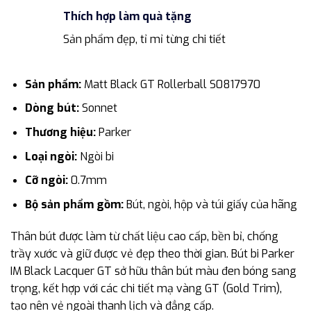
Thích hợp làm quà tặng
Sản phẩm đẹp, tỉ mỉ từng chi tiết
Sản phẩm:
Matt Black GT Rollerball S0817970
Dòng bút:
Sonnet
Thương hiệu:
Parker
Loại ngòi:
Ngòi bi
Cỡ ngòi:
0.7mm
Bộ sản phẩm gồm:
Bút, ngòi, hộp và túi giấy của hãng
Thân bút được làm từ chất liệu cao cấp, bền bỉ, chống
trầy xước và giữ được vẻ đẹp theo thời gian. Bút bi Parker
IM Black Lacquer GT sở hữu thân bút màu đen bóng sang
trọng, kết hợp với các chi tiết mạ vàng GT (Gold Trim),
tạo nên vẻ ngoài thanh lịch và đẳng cấp.