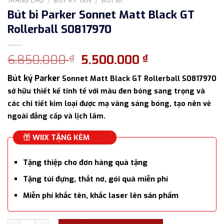
Bút bi Parker Sonnet Matt Black GT
Rollerball S0817970
Giá
Giá
6.850.000
5.500.000
₫
₫
gốc
hiện
Bút ký
Parker
Sonnet Matt Black GT Rollerball S0817970
là:
tại
sở hữu thiết kế tinh tế với màu đen bóng sang trọng và
6.850.000 ₫.
là:
các chi tiết kim loại được mạ vàng sáng bóng, tạo nên vẻ
5.500.000 ₫.
ngoài đẳng cấp và lịch lãm.
WIIX TẶNG KÈM
Tặng thiệp cho đơn hàng quà tặng
Tặng túi đựng, thắt nơ, gói quà miễn phí
Miễn phí khắc tên, khắc laser lên sản phẩm