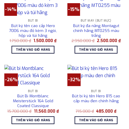
-14%
-15%
BÚT BI
BÚT MÁY (BÚT MỰC)
Bút ký tên cao cấp Hero
Bút ký đa năng Montagut
7006 màu đỏ kèm 3 ngòi,
chính hãng MT0255 màu
hộp và túi hãng
trắng
Giá
Giá
Giá
Giá
1.750.000
₫
1.500.000
₫
2.950.000
₫
2.500.000
₫
gốc
hiện
gốc
hiện
là:
tại
là:
tại
THÊM VÀO GIỎ HÀNG
THÊM VÀO GIỎ HÀNG
1.750.000 ₫.
là:
2.950.000 ₫.
là:
1.500.000 ₫.
2.50
-26%
-32%
BÚT BI
BÚT BI
Bút Bi Montblanc
Bút bi ký tên Hero 815 cao
Meisterstück 164 Gold
cấp màu đen chính hãng
Coated Classique
Giá
Giá
Giá
Giá
15.700.000
₫
11.560.000
₫
715.000
₫
485.000
₫
gốc
hiện
gốc
hiện
là:
tại
là:
tại
THÊM VÀO GIỎ HÀNG
THÊM VÀO GIỎ HÀNG
15.700.000 ₫.
là:
715.000 ₫.
là:
11.560.000 ₫.
485.00