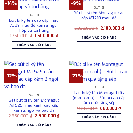
-14%
-9%
BÚT BI
Bút bi ký tên Montagut cao
BÚT BI
cấp MT210 màu đỏ
Bút bi ký tên cao cấp Hero
7008 màu đỏ kèm 3 ngòi,
Giá
Giá
2.300.000
₫
2.100.000
₫
hộp và túi hãng
gốc
hiện
Giá
Giá
1.750.000
₫
1.500.000
₫
là:
tại
THÊM VÀO GIỎ HÀNG
gốc
hiện
2.300.000 ₫.
là:
là:
tại
2.10
THÊM VÀO GIỎ HÀNG
1.750.000 ₫.
là:
1.500.000 ₫.
-12%
-27%
BÚT BI
Bút bi ký tên Montagut 06
BÚT BI
(màu xanh) – Bút bi cao cấp
Set bút bi ký tên Montagut
làm quà tặng sếp
MT525 màu xanh cao cấp
Giá
Giá
930.000
₫
680.000
₫
kèm 2 ngòi và bao da
gốc
hiện
Giá
Giá
2.850.000
₫
2.500.000
₫
là:
tại
THÊM VÀO GIỎ HÀNG
gốc
hiện
930.000 ₫.
là:
là:
tại
680.0
THÊM VÀO GIỎ HÀNG
2.850.000 ₫.
là:
2.500.000 ₫.