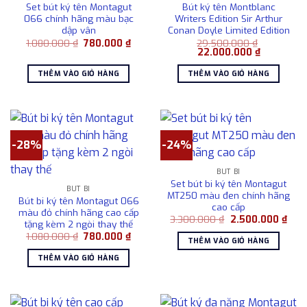
Set bút ký tên Montagut
Bút ký tên Montblanc
066 chính hãng màu bạc
Writers Edition Sir Arthur
dập vân
Conan Doyle Limited Edition
Giá
Giá
1.080.000
₫
780.000
₫
29.500.000
₫
gốc
hiện
Giá
Giá
22.000.000
₫
là:
tại
gốc
hiện
1.080.000 ₫.
là:
là:
tại
THÊM VÀO GIỎ HÀNG
THÊM VÀO GIỎ HÀNG
780.000 ₫.
29.500.000 ₫.
là:
22.000.00
-28%
-24%
BÚT BI
Set bút bi ký tên Montagut
BÚT BI
MT250 màu đen chính hãng
Bút bi ký tên Montagut 066
cao cấp
màu đỏ chính hãng cao cấp
Giá
Giá
3.300.000
₫
2.500.000
₫
tặng kèm 2 ngòi thay thế
gốc
hiện
Giá
Giá
1.080.000
₫
780.000
₫
là:
tại
THÊM VÀO GIỎ HÀNG
gốc
hiện
3.300.000 ₫.
là:
là:
tại
2.50
THÊM VÀO GIỎ HÀNG
1.080.000 ₫.
là:
780.000 ₫.