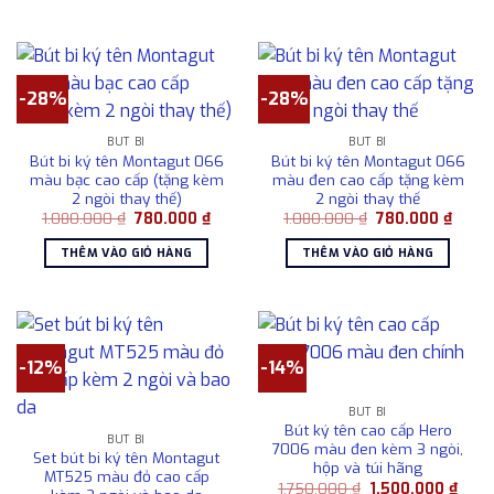
780.0
-28%
-28%
BÚT BI
BÚT BI
Bút bi ký tên Montagut 066
Bút bi ký tên Montagut 066
màu bạc cao cấp (tặng kèm
màu đen cao cấp tặng kèm
2 ngòi thay thế)
2 ngòi thay thế
Giá
Giá
Giá
Giá
1.080.000
₫
780.000
₫
1.080.000
₫
780.000
₫
gốc
hiện
gốc
hiện
là:
tại
là:
tại
THÊM VÀO GIỎ HÀNG
THÊM VÀO GIỎ HÀNG
1.080.000 ₫.
là:
1.080.000 ₫.
là:
780.000 ₫.
780.0
-12%
-14%
BÚT BI
Bút ký tên cao cấp Hero
BÚT BI
7006 màu đen kèm 3 ngòi,
Set bút bi ký tên Montagut
hộp và túi hãng
MT525 màu đỏ cao cấp
Giá
Giá
1.750.000
₫
1.500.000
₫