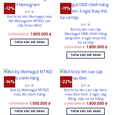
-12%
-11%
BÚT BI
Bút bi ký tên Montagut họa
tiết Monogram MT810 cao
cấp (màu đen)
BÚT BI
Bút ký tên cao cấp
Montagut 088 chính hãng
Giá
Giá
2.050.000
₫
1.800.000
₫
gốc
hiện
tặng kèm 3 ngòi thay thế,
là:
tại
túi và hộp
THÊM VÀO GIỎ HÀNG
2.050.000 ₫.
là:
Giá
Giá
2.025.000
₫
1.800.000
₫
1.800.000 ₫.
gốc
hiện
là:
tại
THÊM VÀO GIỎ HÀNG
2.025.000 ₫.
là:
1.80
-14%
-22%
BÚT BI
BÚT BI
Bút ký Montagut MT160
Bút bi ký tên cao cấp Hero
màu đỏ chính hãng
màu Đen kèm 3 ngòi, tag
đồng, hộp và túi hãng
Giá
Giá
Giá
Giá
1.750.000
₫
1.500.000
₫
2.300.000
₫
1.800.000
₫
gốc
hiện
gốc
hiện
là:
tại
là:
tại
THÊM VÀO GIỎ HÀNG
THÊM VÀO GIỎ HÀNG
1.750.000 ₫.
là:
2.300.000 ₫.
là: