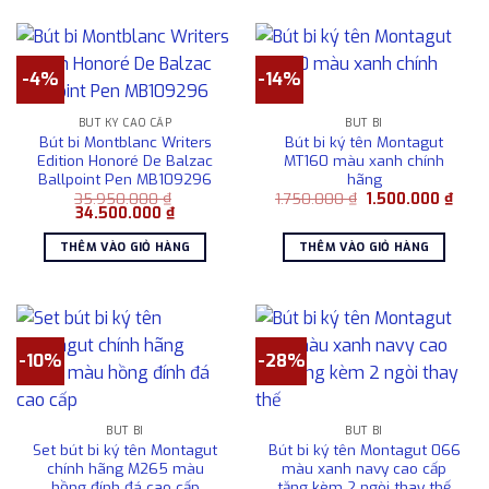
-4%
-14%
BÚT KÝ CAO CẤP
BÚT BI
Bút bi Montblanc Writers
Bút bi ký tên Montagut
Edition Honoré De Balzac
MT160 màu xanh chính
Ballpoint Pen MB109296
hãng
Giá
Giá
35.950.000
₫
1.750.000
₫
1.500.000
₫
Giá
Giá
gốc
hiện
34.500.000
₫
gốc
hiện
là:
tại
là:
tại
1.750.000 ₫.
là:
THÊM VÀO GIỎ HÀNG
THÊM VÀO GIỎ HÀNG
35.950.000 ₫.
là:
1.500
34.500.000 ₫.
-10%
-28%
BÚT BI
BÚT BI
Set bút bi ký tên Montagut
Bút bi ký tên Montagut 066
chính hãng M265 màu
màu xanh navy cao cấp
hồng đính đá cao cấp
tặng kèm 2 ngòi thay thế