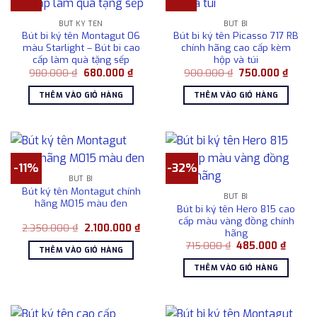
BÚT KÝ TÊN
BÚT BI
Bút bi ký tên Montagut 06
Bút bi ký tên Picasso 717 RB
màu Starlight – Bút bi cao
chính hãng cao cấp kèm
cấp làm quà tặng sếp
hộp và túi
Giá
Giá
Giá
Giá
980.000
₫
680.000
₫
900.000
₫
750.000
₫
gốc
hiện
gốc
hiện
là:
tại
là:
tại
THÊM VÀO GIỎ HÀNG
THÊM VÀO GIỎ HÀNG
980.000 ₫.
là:
900.000 ₫.
là:
680.000 ₫.
750.00
-11%
-32%
BÚT BI
Bút ký tên Montagut chính
BÚT BI
hãng M015 màu đen
Bút bi ký tên Hero 815 cao
cấp màu vàng đồng chính
Giá
Giá
2.350.000
₫
2.100.000
₫
hãng
gốc
hiện
Giá
Giá
là:
tại
715.000
₫
485.000
₫
THÊM VÀO GIỎ HÀNG
gốc
hiện
2.350.000 ₫.
là:
là:
tại
2.100.000 ₫.
THÊM VÀO GIỎ HÀNG
715.000 ₫.
là:
485.00