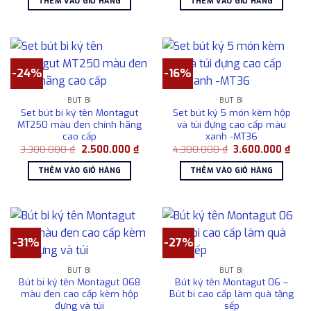
THÊM VÀO GIỎ HÀNG
THÊM VÀO GIỎ HÀNG
1.280.000 ₫.
là:
3.300.000 ₫.
là:
980.000 ₫.
2.50
-24%
-16%
BÚT BI
BÚT BI
Set bút bi ký tên Montagut
Set bút ký 5 món kèm hộp
MT250 màu đen chính hãng
và túi đựng cao cấp màu
cao cấp
xanh -MT36
Giá
Giá
Giá
Giá
3.300.000
₫
2.500.000
₫
4.300.000
₫
3.600.000
₫
gốc
hiện
gốc
hiện
là:
tại
là:
tại
THÊM VÀO GIỎ HÀNG
THÊM VÀO GIỎ HÀNG
3.300.000 ₫.
là:
4.300.000 ₫.
là:
2.500.000 ₫.
3.60
-31%
-27%
BÚT BI
BÚT BI
Bút bi ký tên Montagut 068
Bút ký tên Montagut 06 –
màu đen cao cấp kèm hộp
Bút bi cao cấp làm quà tặng
đựng và túi
sếp