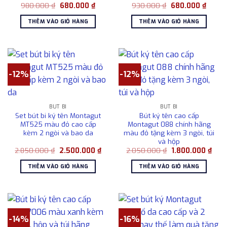
Giá
Giá
Giá
Giá
980.000
₫
680.000
₫
930.000
₫
680.000
₫
gốc
hiện
gốc
hiện
là:
tại
là:
tại
THÊM VÀO GIỎ HÀNG
THÊM VÀO GIỎ HÀNG
980.000 ₫.
là:
930.000 ₫.
là:
680.000 ₫.
680.0
-12%
-12%
BÚT BI
BÚT BI
Set bút bi ký tên Montagut
Bút ký tên cao cấp
MT525 màu đỏ cao cấp
Montagut 088 chính hãng
kèm 2 ngòi và bao da
màu đỏ tặng kèm 3 ngòi, túi
và hộp
Giá
Giá
Giá
Giá
2.850.000
₫
2.500.000
₫
2.050.000
₫
1.800.000
₫
gốc
hiện
gốc
hiện
là:
tại
là:
tại
THÊM VÀO GIỎ HÀNG
THÊM VÀO GIỎ HÀNG
2.850.000 ₫.
là:
2.050.000 ₫.
là:
2.500.000 ₫.
1.80
-14%
-16%