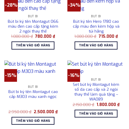
-28%
-34%
BÚT BI
BÚT BI
Bút bi ký tên Montagut 066
Bút ký tên Hero 1780 cao
màu đen cao cấp tặng kèm
cấp màu đen kèm hộp và
2 ngòi thay thế
túi hãng
Giá
Giá
Giá
Giá
1.080.000
₫
780.000
₫
1.080.000
₫
715.000
₫
gốc
hiện
gốc
hiện
là:
tại
là:
tại
THÊM VÀO GIỎ HÀNG
THÊM VÀO GIỎ HÀNG
1.080.000 ₫.
là:
1.080.000 ₫.
là:
780.000 ₫.
715.00
-15%
-16%
BÚT BI
Set bút ký Montagut kèm
BÚT BI
sổ da cao cấp và 2 ngòi
Bút bi ký tên Montagut cao
thay thế làm quà tặng –
cấp M303 màu xanh ngọc
WA089
Giá
Giá
2.150.000
₫
1.800.000
₫
gốc
hiện
Giá
Giá
2.950.000
₫
2.500.000
₫
là:
tại
THÊM VÀO GIỎ HÀNG
gốc
hiện
2.150.000 ₫.
là:
là:
tại
1.800
THÊM VÀO GIỎ HÀNG
2.950.000 ₫.
là:
2.500.000 ₫.