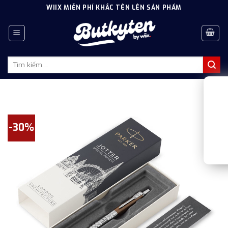
Skip
WIIX MIỄN PHÍ KHẮC TÊN LÊN SẢN PHẨM
to
content
Tìm
kiếm:
-30%