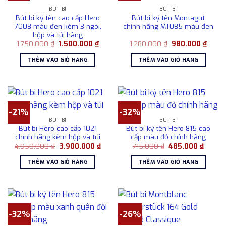
BÚT BI
BÚT BI
Bút bi ký tên cao cấp Hero
Bút bi ký tên Montagut
7008 màu đen kèm 3 ngòi,
chính hãng MT085 màu đen
hộp và túi hãng
Giá
Giá
Giá
Giá
1.750.000
₫
1.500.000
₫
1.280.000
₫
980.000
₫
gốc
hiện
gốc
hiện
là:
tại
là:
tại
THÊM VÀO GIỎ HÀNG
THÊM VÀO GIỎ HÀNG
1.750.000 ₫.
là:
1.280.000 ₫.
là:
1.500.000 ₫.
980.0
-21%
-32%
BÚT BI
BÚT BI
Bút bi Hero cao cấp 1021
Bút bi ký tên Hero 815 cao
chính hãng kèm hộp và túi
cấp màu đỏ chính hãng
Giá
Giá
Giá
Giá
4.950.000
₫
3.900.000
₫
715.000
₫
485.000
₫
gốc
hiện
gốc
hiện
là:
tại
là:
tại
THÊM VÀO GIỎ HÀNG
THÊM VÀO GIỎ HÀNG
4.950.000 ₫.
là:
715.000 ₫.
là:
3.900.000 ₫.
485.00
-32%
-26%