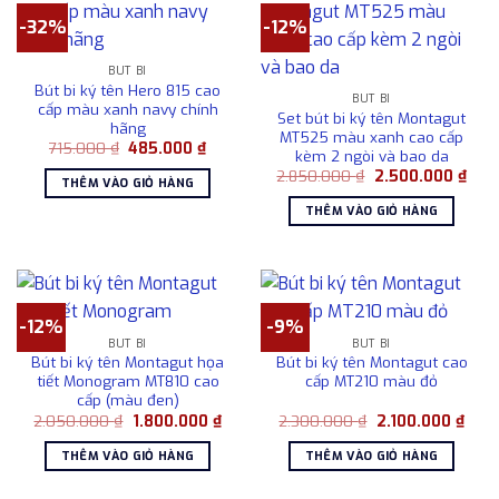
-32%
-12%
BÚT BI
Bút bi ký tên Hero 815 cao
BÚT BI
cấp màu xanh navy chính
Set bút bi ký tên Montagut
hãng
MT525 màu xanh cao cấp
Giá
Giá
715.000
₫
485.000
₫
kèm 2 ngòi và bao da
gốc
hiện
Giá
Giá
là:
tại
2.850.000
₫
2.500.000
₫
THÊM VÀO GIỎ HÀNG
gốc
hiện
715.000 ₫.
là:
là:
tại
485.000 ₫.
THÊM VÀO GIỎ HÀNG
2.850.000 ₫.
là:
2.50
-12%
-9%
BÚT BI
BÚT BI
Bút bi ký tên Montagut họa
Bút bi ký tên Montagut cao
tiết Monogram MT810 cao
cấp MT210 màu đỏ
cấp (màu đen)
Giá
Giá
Giá
Giá
2.050.000
₫
1.800.000
₫
2.300.000
₫
2.100.000
₫
gốc
hiện
gốc
hiện
là:
tại
là:
tại
THÊM VÀO GIỎ HÀNG
THÊM VÀO GIỎ HÀNG
2.050.000 ₫.
là:
2.300.000 ₫.
là:
1.800.000 ₫.
2.10