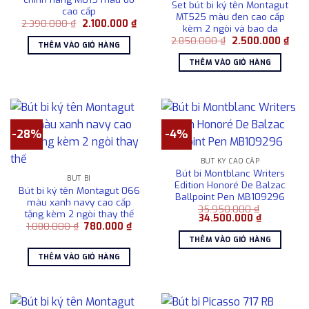
Set bút bi ký tên Montagut
cao cấp
MT525 màu đen cao cấp
Giá
Giá
2.390.000
₫
2.100.000
₫
kèm 2 ngòi và bao da
gốc
hiện
Giá
Giá
là:
tại
2.850.000
₫
2.500.000
₫
THÊM VÀO GIỎ HÀNG
gốc
hiện
2.390.000 ₫.
là:
là:
tại
2.100.000 ₫.
THÊM VÀO GIỎ HÀNG
2.850.000 ₫.
là:
2.50
-28%
-4%
BÚT KÝ CAO CẤP
Bút bi Montblanc Writers
BÚT BI
Edition Honoré De Balzac
Bút bi ký tên Montagut 066
Ballpoint Pen MB109296
màu xanh navy cao cấp
35.950.000
₫
tặng kèm 2 ngòi thay thế
Giá
Giá
34.500.000
₫
Giá
Giá
1.080.000
₫
780.000
₫
gốc
hiện
gốc
hiện
là:
tại
THÊM VÀO GIỎ HÀNG
là:
tại
35.950.000 ₫.
là:
1.080.000 ₫.
là:
34.500.000
THÊM VÀO GIỎ HÀNG
780.000 ₫.