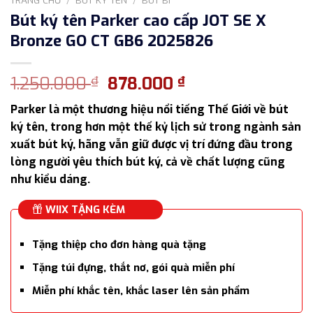
Bút ký tên Parker cao cấp JOT SE X
Bronze GO CT GB6 2025826
Giá
Giá
1.250.000
878.000
₫
₫
gốc
hiện
Parker là một thương hiệu nổi tiếng Thế Giới về bút
là:
tại
ký tên, trong hơn một thế kỷ lịch sử trong ngành sản
1.250.000 ₫.
là:
xuất bút ký, hãng vẫn giữ được vị trí đứng đầu trong
878.000 ₫.
lòng người yêu thích bút ký, cả về chất lượng cũng
như kiểu dáng.
WIIX TẶNG KÈM
Tặng thiệp cho đơn hàng quà tặng
Tặng túi đựng, thắt nơ, gói quà miễn phí
Miễn phí khắc tên, khắc laser lên sản phẩm