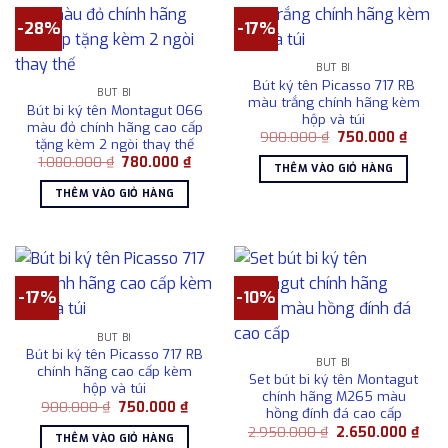
-28%
-17%
BÚT BI
Bút ký tên Picasso 717 RB
BÚT BI
màu trắng chính hãng kèm
Bút bi ký tên Montagut 066
hộp và túi
màu đỏ chính hãng cao cấp
Giá
Giá
900.000
₫
750.000
₫
tặng kèm 2 ngòi thay thế
gốc
hiện
Giá
Giá
1.080.000
₫
780.000
₫
là:
tại
THÊM VÀO GIỎ HÀNG
gốc
hiện
900.000 ₫.
là:
là:
tại
750.00
THÊM VÀO GIỎ HÀNG
1.080.000 ₫.
là:
780.000 ₫.
-17%
-10%
BÚT BI
Bút bi ký tên Picasso 717 RB
BÚT BI
chính hãng cao cấp kèm
Set bút bi ký tên Montagut
hộp và túi
chính hãng M265 màu
Giá
Giá
900.000
₫
750.000
₫
hồng đính đá cao cấp
gốc
hiện
Giá
Giá
là:
tại
2.950.000
₫
2.650.000
₫
THÊM VÀO GIỎ HÀNG
gốc
hiện
900.000 ₫.
là: