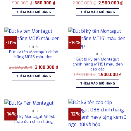
Giá
Giá
Giá
Giá
980.000
₫
680.000
₫
2.800.000
₫
2.500.000
₫
gốc
hiện
gốc
hiện
là:
tại
là:
tại
THÊM VÀO GIỎ HÀNG
THÊM VÀO GIỎ HÀNG
980.000 ₫.
là:
2.800.000 ₫.
là:
680.000 ₫.
2.50
-11%
-14%
BÚT BI
Bút ký tên Montagut chính
BÚT BI
hãng M015 màu đen
Bút bi ký tên Montagut
chính hãng MT151 màu đen
Giá
Giá
2.350.000
₫
2.100.000
₫
cao cấp
gốc
hiện
Giá
Giá
là:
tại
1.750.000
₫
1.500.000
₫
THÊM VÀO GIỎ HÀNG
gốc
hiện
2.350.000 ₫.
là:
là:
tại
2.100.000 ₫.
THÊM VÀO GIỎ HÀNG
1.750.000 ₫.
là:
1.500
BÚT BI
-14%
-12%
Bút ký Montagut MT160
màu đen chính hãng