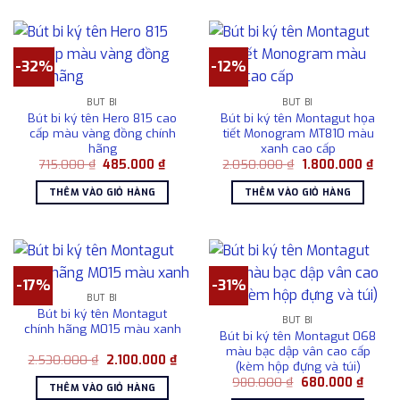
-32%
-12%
BÚT BI
BÚT BI
Bút bi ký tên Hero 815 cao
Bút bi ký tên Montagut họa
cấp màu vàng đồng chính
tiết Monogram MT810 màu
hãng
xanh cao cấp
Giá
Giá
Giá
Giá
715.000
₫
485.000
₫
2.050.000
₫
1.800.000
₫
gốc
hiện
gốc
hiện
là:
tại
là:
tại
THÊM VÀO GIỎ HÀNG
THÊM VÀO GIỎ HÀNG
715.000 ₫.
là:
2.050.000 ₫.
là:
485.000 ₫.
1.80
-17%
-31%
BÚT BI
Bút bi ký tên Montagut
BÚT BI
chính hãng M015 màu xanh
Bút bi ký tên Montagut 068
màu bạc dập vân cao cấp
Giá
Giá
2.530.000
₫
2.100.000
₫
(kèm hộp đựng và túi)
gốc
hiện
Giá
Giá
là:
tại
980.000
₫
680.000
₫
THÊM VÀO GIỎ HÀNG
gốc
hiện
2.530.000 ₫.
là: