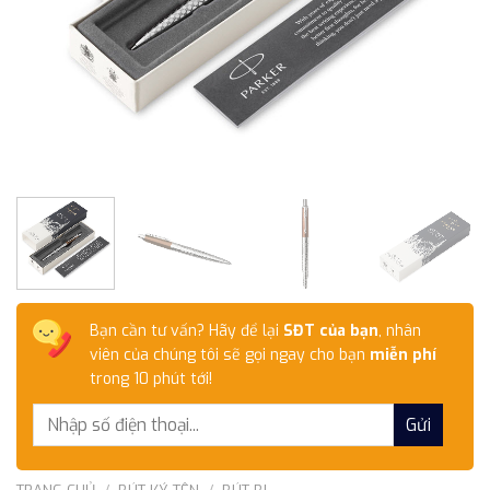
Bạn cần tư vấn? Hãy để lại
SĐT của bạn
, nhân
viên của chúng tôi sẽ gọi ngay cho bạn
miễn phí
trong 10 phút tới!
TRANG CHỦ
/
BÚT KÝ TÊN
/
BÚT BI