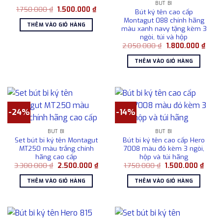
BÚT BI
Giá
Giá
1.750.000
₫
1.500.000
₫
Bút ký tên cao cấp
gốc
hiện
Montagut 088 chính hãng
là:
tại
THÊM VÀO GIỎ HÀNG
1.750.000 ₫.
là:
màu xanh navy tặng kèm 3
1.500.000 ₫.
ngòi, túi và hộp
Giá
Giá
2.050.000
₫
1.800.000
₫
gốc
hiện
là:
tại
THÊM VÀO GIỎ HÀNG
2.050.000 ₫.
là:
1.80
-24%
-14%
BÚT BI
BÚT BI
Set bút bi ký tên Montagut
Bút bi ký tên cao cấp Hero
MT250 màu trắng chính
7008 màu đỏ kèm 3 ngòi,
hãng cao cấp
hộp và túi hãng
Giá
Giá
Giá
Giá
3.300.000
₫
2.500.000
₫
1.750.000
₫
1.500.000
₫
gốc
hiện
gốc
hiện
là:
tại
là:
tại
THÊM VÀO GIỎ HÀNG
THÊM VÀO GIỎ HÀNG
3.300.000 ₫.
là:
1.750.000 ₫.
là:
2.500.000 ₫.
1.500