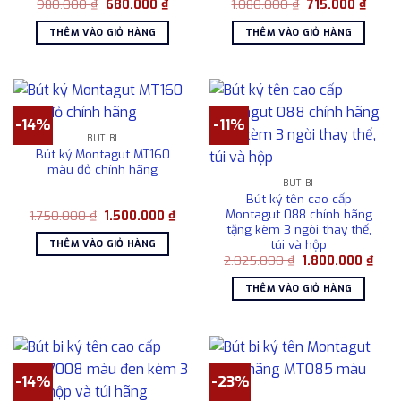
Giá
Giá
Giá
Giá
980.000
₫
680.000
₫
1.080.000
₫
715.000
₫
gốc
hiện
gốc
hiện
là:
tại
là:
tại
THÊM VÀO GIỎ HÀNG
THÊM VÀO GIỎ HÀNG
980.000 ₫.
là:
1.080.000 ₫.
là:
680.000 ₫.
715.00
-14%
-11%
BÚT BI
Bút ký Montagut MT160
màu đỏ chính hãng
BÚT BI
Bút ký tên cao cấp
Montagut 088 chính hãng
Giá
Giá
1.750.000
₫
1.500.000
₫
gốc
hiện
tặng kèm 3 ngòi thay thế,
là:
tại
túi và hộp
THÊM VÀO GIỎ HÀNG
1.750.000 ₫.
là:
Giá
Giá
2.025.000
₫
1.800.000
₫
1.500.000 ₫.
gốc
hiện
là:
tại
THÊM VÀO GIỎ HÀNG
2.025.000 ₫.
là:
1.80
-14%
-23%