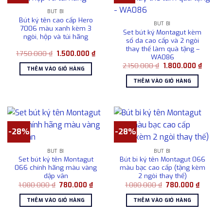
BÚT BI
Bút ký tên cao cấp Hero
BÚT BI
7006 màu xanh kèm 3
Set bút ký Montagut kèm
ngòi, hộp và túi hãng
sổ da cao cấp và 2 ngòi
thay thế làm quà tặng –
Giá
Giá
1.750.000
₫
1.500.000
₫
WA086
gốc
hiện
Giá
Giá
là:
tại
2.150.000
₫
1.800.000
₫
THÊM VÀO GIỎ HÀNG
gốc
hiện
1.750.000 ₫.
là:
là:
tại
1.500.000 ₫.
THÊM VÀO GIỎ HÀNG
2.150.000 ₫.
là:
1.800
-28%
-28%
BÚT BI
BÚT BI
Set bút ký tên Montagut
Bút bi ký tên Montagut 066
066 chính hãng màu vàng
màu bạc cao cấp (tặng kèm
dập vân
2 ngòi thay thế)
Giá
Giá
Giá
Giá
1.080.000
₫
780.000
₫
1.080.000
₫
780.000
₫
gốc
hiện
gốc
hiện
là:
tại
là:
tại
THÊM VÀO GIỎ HÀNG
THÊM VÀO GIỎ HÀNG
1.080.000 ₫.
là:
1.080.000 ₫.
là:
780.000 ₫.
780.0