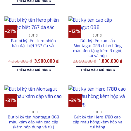
THÊM VÀO GIỎ HÀNG
2.950.000 ₫.
là:
2.500.000 ₫.
-21%
-12%
BÚT BI
BÚT BI
Bút bi ký tên Hero phiên
Bút ký tên cao cấp
bản đặc biệt 767 đa sắc
Montagut 088 chính hãng
màu đen tặng kèm 3 ngòi,
túi và hộp
Giá
Giá
Giá
Giá
4.950.000
₫
3.900.000
₫
2.050.000
₫
1.800.000
₫
gốc
hiện
gốc
hiện
là:
tại
là:
tại
THÊM VÀO GIỎ HÀNG
THÊM VÀO GIỎ HÀNG
4.950.000 ₫.
là:
2.050.000 ₫.
là:
3.900.000 ₫.
1.80
-31%
-34%
BÚT BI
BÚT BI
Bút bi ký tên Montagut 068
Bút ký tên Hero 1780 cao
màu xám dập vân cao cấp
cấp màu hồng kèm hộp và
(kèm hộp đựng và túi)
túi hãng