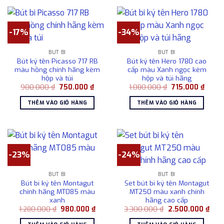
-17%
-34%
BÚT BI
BÚT BI
Bút ký tên Picasso 717 RB
Bút ký tên Hero 1780 cao
màu hồng chính hãng kèm
cấp màu Xanh ngọc kèm
hộp và túi
hộp và túi hãng
Giá
Giá
Giá
Giá
900.000
₫
750.000
₫
1.080.000
₫
715.000
₫
gốc
hiện
gốc
hiện
là:
tại
là:
tại
THÊM VÀO GIỎ HÀNG
THÊM VÀO GIỎ HÀNG
900.000 ₫.
là:
1.080.000 ₫.
là:
750.000 ₫.
715.00
-23%
-24%
BÚT BI
BÚT BI
Bút bi ký tên Montagut
Set bút bi ký tên Montagut
chính hãng MT085 màu
MT250 màu xanh chính
xanh
hãng cao cấp
Giá
Giá
Giá
Giá
1.280.000
₫
980.000
₫
3.300.000
₫
2.500.000
₫
gốc
hiện
gốc
hiện
là:
tại
là:
tại