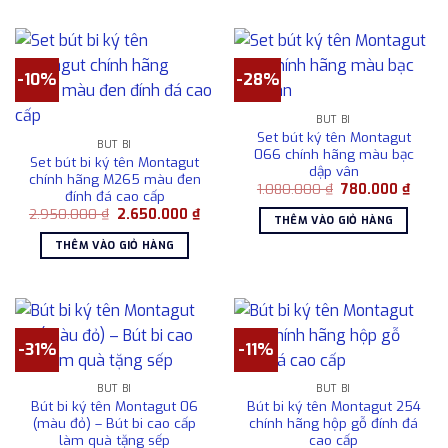
-10%
-28%
BÚT BI
Set bút ký tên Montagut
BÚT BI
066 chính hãng màu bạc
Set bút bi ký tên Montagut
dập vân
chính hãng M265 màu đen
Giá
Giá
1.080.000
₫
780.000
₫
đính đá cao cấp
gốc
hiện
Giá
Giá
2.950.000
₫
2.650.000
₫
là:
tại
THÊM VÀO GIỎ HÀNG
gốc
hiện
1.080.000 ₫.
là:
là:
tại
780.0
THÊM VÀO GIỎ HÀNG
2.950.000 ₫.
là:
2.650.000 ₫.
-31%
-11%
BÚT BI
BÚT BI
Bút bi ký tên Montagut 06
Bút bi ký tên Montagut 254
(màu đỏ) – Bút bi cao cấp
chính hãng hộp gỗ đính đá
làm quà tặng sếp
cao cấp