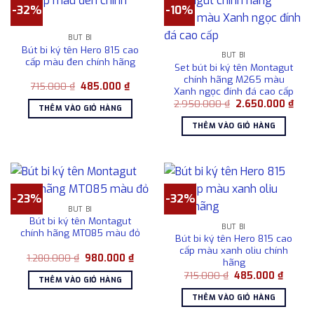
-32%
-10%
BÚT BI
Bút bi ký tên Hero 815 cao
BÚT BI
cấp màu đen chính hãng
Set bút bi ký tên Montagut
chính hãng M265 màu
Giá
Giá
715.000
₫
485.000
₫
Xanh ngọc đính đá cao cấp
gốc
hiện
Giá
Giá
là:
tại
2.950.000
₫
2.650.000
₫
THÊM VÀO GIỎ HÀNG
gốc
hiện
715.000 ₫.
là:
là:
tại
485.000 ₫.
THÊM VÀO GIỎ HÀNG
2.950.000 ₫.
là:
2.65
-23%
-32%
BÚT BI
Bút bi ký tên Montagut
BÚT BI
chính hãng MT085 màu đỏ
Bút bi ký tên Hero 815 cao
cấp màu xanh oliu chính
Giá
Giá
1.280.000
₫
980.000
₫
hãng
gốc
hiện
Giá
Giá
là:
tại
715.000
₫
485.000
₫
THÊM VÀO GIỎ HÀNG
gốc
hiện
1.280.000 ₫.
là:
là:
tại
980.000 ₫.
THÊM VÀO GIỎ HÀNG
715.000 ₫.
là:
485.00