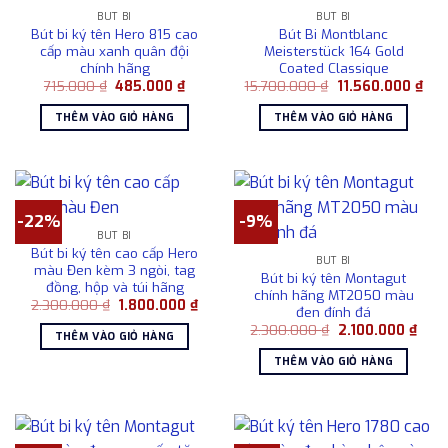
BÚT BI
BÚT BI
Bút bi ký tên Hero 815 cao
Bút Bi Montblanc
cấp màu xanh quân đội
Meisterstück 164 Gold
chính hãng
Coated Classique
Giá
Giá
Giá
Giá
715.000
₫
485.000
₫
15.700.000
₫
11.560.000
₫
gốc
hiện
gốc
hiện
là:
tại
là:
tại
THÊM VÀO GIỎ HÀNG
THÊM VÀO GIỎ HÀNG
715.000 ₫.
là:
15.700.000 ₫.
là:
485.000 ₫.
11.5
-22%
-9%
BÚT BI
Bút bi ký tên cao cấp Hero
BÚT BI
màu Đen kèm 3 ngòi, tag
Bút bi ký tên Montagut
đồng, hộp và túi hãng
chính hãng MT2050 màu
Giá
Giá
2.300.000
₫
1.800.000
₫
đen đính đá
gốc
hiện
Giá
Giá
là:
tại
2.300.000
₫
2.100.000
₫
THÊM VÀO GIỎ HÀNG
gốc
hiện
2.300.000 ₫.
là:
là:
tại
1.800.000 ₫.
THÊM VÀO GIỎ HÀNG
2.300.000 ₫.
là:
2.10