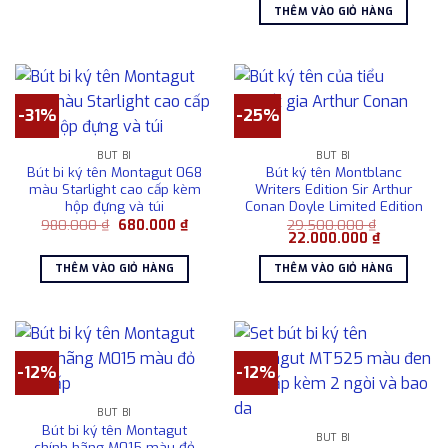
là:
tại
2.100.000 ₫.
THÊM VÀO GIỎ HÀNG
980.000 ₫.
là:
680.0
-31%
-25%
BÚT BI
BÚT BI
Bút bi ký tên Montagut 068
Bút ký tên Montblanc
màu Starlight cao cấp kèm
Writers Edition Sir Arthur
hộp đựng và túi
Conan Doyle Limited Edition
Giá
Giá
980.000
₫
680.000
₫
29.500.000
₫
gốc
hiện
Giá
Giá
22.000.000
₫
là:
tại
gốc
hiện
980.000 ₫.
là:
là:
tại
THÊM VÀO GIỎ HÀNG
THÊM VÀO GIỎ HÀNG
680.000 ₫.
29.500.000 ₫.
là:
22.000.00
-12%
-12%
BÚT BI
Bút bi ký tên Montagut
BÚT BI
chính hãng M015 màu đỏ