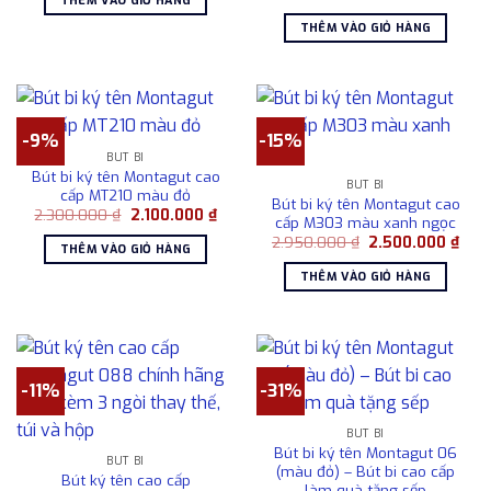
THÊM VÀO GIỎ HÀNG
gốc
hiện
2.050.000 ₫.
là:
là:
tại
1.800.000 ₫.
THÊM VÀO GIỎ HÀNG
1.080.000 ₫.
là:
780.0
-9%
-15%
BÚT BI
Bút bi ký tên Montagut cao
BÚT BI
cấp MT210 màu đỏ
Bút bi ký tên Montagut cao
Giá
Giá
2.300.000
₫
2.100.000
₫
cấp M303 màu xanh ngọc
gốc
hiện
Giá
Giá
là:
tại
2.950.000
₫
2.500.000
₫
THÊM VÀO GIỎ HÀNG
gốc
hiện
2.300.000 ₫.
là:
là:
tại
2.100.000 ₫.
THÊM VÀO GIỎ HÀNG
2.950.000 ₫.
là:
2.50
-11%
-31%
BÚT BI
Bút bi ký tên Montagut 06
BÚT BI
(màu đỏ) – Bút bi cao cấp
Bút ký tên cao cấp
làm quà tặng sếp