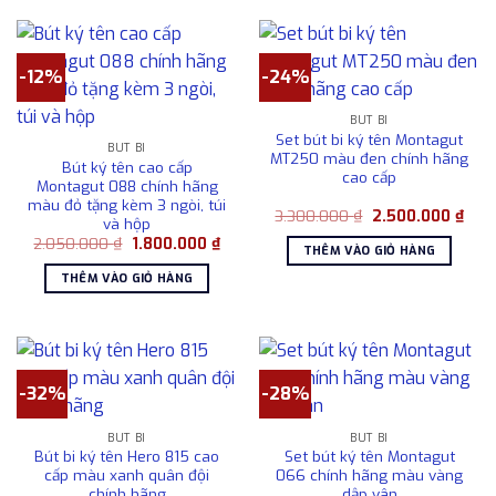
-12%
-24%
BÚT BI
Set bút bi ký tên Montagut
BÚT BI
MT250 màu đen chính hãng
Bút ký tên cao cấp
cao cấp
Montagut 088 chính hãng
màu đỏ tặng kèm 3 ngòi, túi
Giá
Giá
3.300.000
₫
2.500.000
₫
và hộp
gốc
hiện
Giá
Giá
2.050.000
₫
1.800.000
₫
là:
tại
THÊM VÀO GIỎ HÀNG
gốc
hiện
3.300.000 ₫.
là:
là:
tại
2.50
THÊM VÀO GIỎ HÀNG
2.050.000 ₫.
là:
1.800.000 ₫.
-32%
-28%
BÚT BI
BÚT BI
Bút bi ký tên Hero 815 cao
Set bút ký tên Montagut
cấp màu xanh quân đội
066 chính hãng màu vàng
chính hãng
dập vân