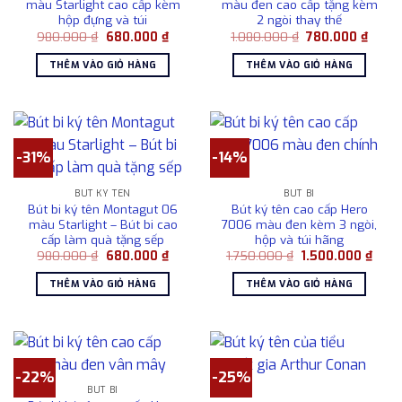
màu Starlight cao cấp kèm
màu đen cao cấp tặng kèm
hộp đựng và túi
2 ngòi thay thế
Giá
Giá
Giá
Giá
980.000
₫
680.000
₫
1.080.000
₫
780.000
₫
gốc
hiện
gốc
hiện
là:
tại
là:
tại
THÊM VÀO GIỎ HÀNG
THÊM VÀO GIỎ HÀNG
980.000 ₫.
là:
1.080.000 ₫.
là:
680.000 ₫.
780.0
-31%
-14%
BÚT KÝ TÊN
BÚT BI
Bút bi ký tên Montagut 06
Bút ký tên cao cấp Hero
màu Starlight – Bút bi cao
7006 màu đen kèm 3 ngòi,
cấp làm quà tặng sếp
hộp và túi hãng
Giá
Giá
Giá
Giá
980.000
₫
680.000
₫
1.750.000
₫
1.500.000
₫
gốc
hiện
gốc
hiện
là:
tại
là:
tại
THÊM VÀO GIỎ HÀNG
THÊM VÀO GIỎ HÀNG
980.000 ₫.
là:
1.750.000 ₫.
là:
680.000 ₫.
1.500
-22%
-25%
BÚT BI