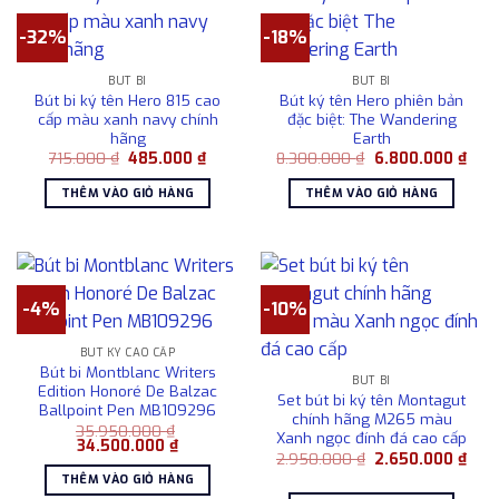
-32%
-18%
BÚT BI
BÚT BI
Bút bi ký tên Hero 815 cao
Bút ký tên Hero phiên bản
cấp màu xanh navy chính
đặc biệt: The Wandering
hãng
Earth
Giá
Giá
Giá
Giá
715.000
₫
485.000
₫
8.300.000
₫
6.800.000
₫
gốc
hiện
gốc
hiện
là:
tại
là:
tại
THÊM VÀO GIỎ HÀNG
THÊM VÀO GIỎ HÀNG
715.000 ₫.
là:
8.300.000 ₫.
là:
485.000 ₫.
6.80
-4%
-10%
BÚT KÝ CAO CẤP
Bút bi Montblanc Writers
BÚT BI
Edition Honoré De Balzac
Set bút bi ký tên Montagut
Ballpoint Pen MB109296
chính hãng M265 màu
35.950.000
₫
Xanh ngọc đính đá cao cấp
Giá
Giá
34.500.000
₫
Giá
Giá
gốc
hiện
2.950.000
₫
2.650.000
₫
gốc
hiện
là:
tại
THÊM VÀO GIỎ HÀNG
là:
tại
35.950.000 ₫.
là: