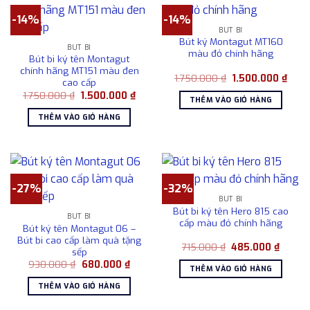
-14%
-14%
BÚT BI
Bút ký Montagut MT160
BÚT BI
màu đỏ chính hãng
Bút bi ký tên Montagut
chính hãng MT151 màu đen
Giá
Giá
1.750.000
₫
1.500.000
₫
cao cấp
gốc
hiện
Giá
Giá
1.750.000
₫
1.500.000
₫
là:
tại
THÊM VÀO GIỎ HÀNG
gốc
hiện
1.750.000 ₫.
là:
là:
tại
1.500
THÊM VÀO GIỎ HÀNG
1.750.000 ₫.
là:
1.500.000 ₫.
-27%
-32%
BÚT BI
Bút bi ký tên Hero 815 cao
BÚT BI
cấp màu đỏ chính hãng
Bút ký tên Montagut 06 –
Bút bi cao cấp làm quà tặng
Giá
Giá
715.000
₫
485.000
₫
sếp
gốc
hiện
Giá
Giá
930.000
₫
680.000
₫
là:
tại
THÊM VÀO GIỎ HÀNG
gốc
hiện
715.000 ₫.
là:
là:
tại
485.00
THÊM VÀO GIỎ HÀNG
930.000 ₫.
là:
680.000 ₫.