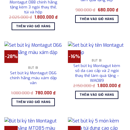
Montagut 088 chính hãng
tặng kèm 3 ngòi thay thế,
Giá
Giá
980.000
₫
680.000
₫
túi và hộp
gốc
hiện
Giá
Giá
2.025.000
₫
1.800.000
₫
là:
tại
THÊM VÀO GIỎ HÀNG
gốc
hiện
980.000 ₫.
là:
là:
tại
680.0
THÊM VÀO GIỎ HÀNG
2.025.000 ₫.
là:
1.800.000 ₫.
-28%
-16%
BÚT BI
Set bút ký Montagut kèm
BÚT BI
sổ da cao cấp và 2 ngòi
Set bút ký Montagut 066
thay thế làm quà tặng –
chính hãng màu xám dập
WA089
vân
Giá
Giá
2.150.000
₫
1.800.000
₫
gốc
hiện
Giá
Giá
1.080.000
₫
780.000
₫
là:
tại
THÊM VÀO GIỎ HÀNG
gốc
hiện
2.150.000 ₫.
là:
là:
tại
1.800
THÊM VÀO GIỎ HÀNG
1.080.000 ₫.
là:
780.000 ₫.