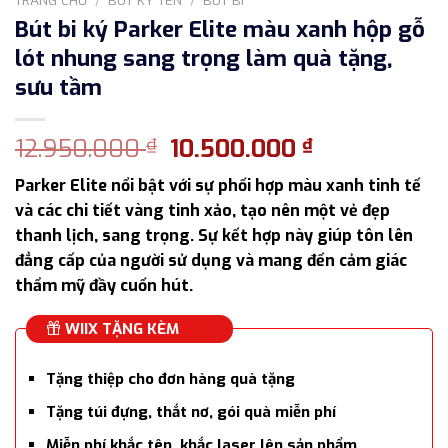
Bút bi ký Parker Elite màu xanh hộp gỗ
lót nhung sang trọng làm quà tặng,
sưu tầm
Giá
Giá
12.950.000
10.500.000
₫
₫
gốc
hiện
Parker Elite nổi bật với sự phối hợp màu xanh tinh tế
là:
tại
và các chi tiết vàng tinh xảo, tạo nên một vẻ đẹp
12.950.000 ₫.
là:
thanh lịch, sang trọng. Sự kết hợp này giúp tôn lên
10.500.000 
đẳng cấp của người sử dụng và mang đến cảm giác
thẩm mỹ đầy cuốn hút.
WIIX TẶNG KÈM
Tặng thiệp cho đơn hàng quà tặng
Tặng túi đựng, thắt nơ, gói quà miễn phí
Miễn phí khắc tên, khắc laser lên sản phẩm