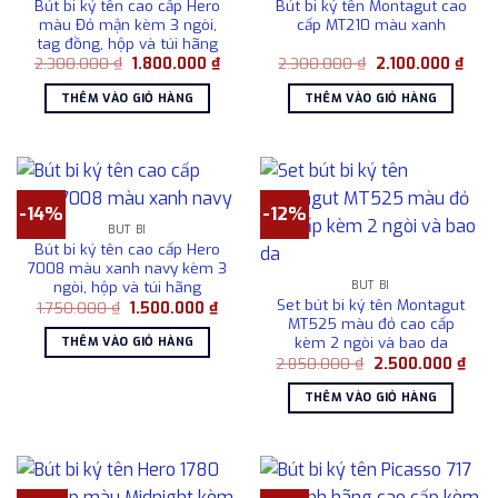
Bút bi ký tên cao cấp Hero
Bút bi ký tên Montagut cao
màu Đỏ mận kèm 3 ngòi,
cấp MT210 màu xanh
tag đồng, hộp và túi hãng
Giá
Giá
Giá
Giá
2.300.000
₫
1.800.000
₫
2.300.000
₫
2.100.000
₫
gốc
hiện
gốc
hiện
là:
tại
là:
tại
THÊM VÀO GIỎ HÀNG
THÊM VÀO GIỎ HÀNG
2.300.000 ₫.
là:
2.300.000 ₫.
là:
1.800.000 ₫.
2.10
-14%
-12%
BÚT BI
Bút bi ký tên cao cấp Hero
7008 màu xanh navy kèm 3
ngòi, hộp và túi hãng
BÚT BI
Set bút bi ký tên Montagut
Giá
Giá
1.750.000
₫
1.500.000
₫
gốc
hiện
MT525 màu đỏ cao cấp
là:
tại
kèm 2 ngòi và bao da
THÊM VÀO GIỎ HÀNG
1.750.000 ₫.
là:
Giá
Giá
2.850.000
₫
2.500.000
₫
1.500.000 ₫.
gốc
hiện
là:
tại
THÊM VÀO GIỎ HÀNG
2.850.000 ₫.
là:
2.50