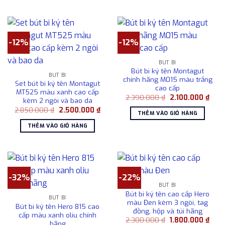
1.80
-12%
-12%
BÚT BI
Bút bi ký tên Montagut
BÚT BI
chính hãng M015 màu trắng
Set bút bi ký tên Montagut
cao cấp
MT525 màu xanh cao cấp
Giá
Giá
2.390.000
₫
2.100.000
₫
kèm 2 ngòi và bao da
gốc
hiện
Giá
Giá
2.850.000
₫
2.500.000
₫
là:
tại
THÊM VÀO GIỎ HÀNG
gốc
hiện
2.390.000 ₫.
là:
là:
tại
2.10
THÊM VÀO GIỎ HÀNG
2.850.000 ₫.
là:
2.500.000 ₫.
-32%
-22%
BÚT BI
Bút bi ký tên cao cấp Hero
BÚT BI
màu Đen kèm 3 ngòi, tag
Bút bi ký tên Hero 815 cao
đồng, hộp và túi hãng
cấp màu xanh oliu chính
Giá
Giá
2.300.000
₫
1.800.000
₫
hãng