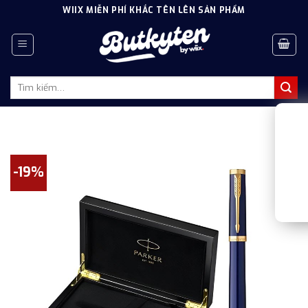
Skip
WIIX MIỄN PHÍ KHẮC TÊN LÊN SẢN PHẨM
to
content
Tìm
kiếm:
-19%