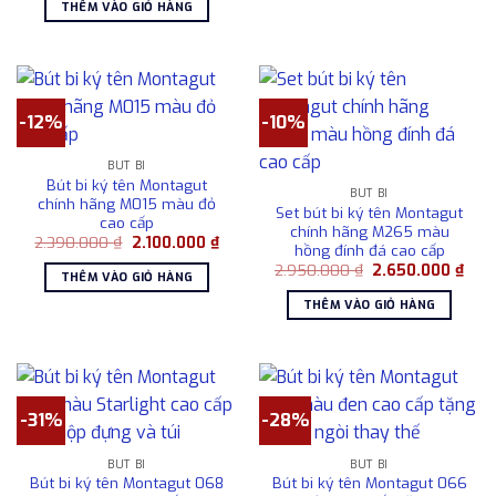
là:
tại
3.90
THÊM VÀO GIỎ HÀNG
900.000 ₫.
là:
750.000 ₫.
-12%
-10%
BÚT BI
Bút bi ký tên Montagut
BÚT BI
chính hãng M015 màu đỏ
Set bút bi ký tên Montagut
cao cấp
chính hãng M265 màu
Giá
Giá
2.390.000
₫
2.100.000
₫
hồng đính đá cao cấp
gốc
hiện
Giá
Giá
là:
tại
2.950.000
₫
2.650.000
₫
THÊM VÀO GIỎ HÀNG
gốc
hiện
2.390.000 ₫.
là:
là:
tại
2.100.000 ₫.
THÊM VÀO GIỎ HÀNG
2.950.000 ₫.
là:
2.65
-31%
-28%
BÚT BI
BÚT BI
Bút bi ký tên Montagut 068
Bút bi ký tên Montagut 066