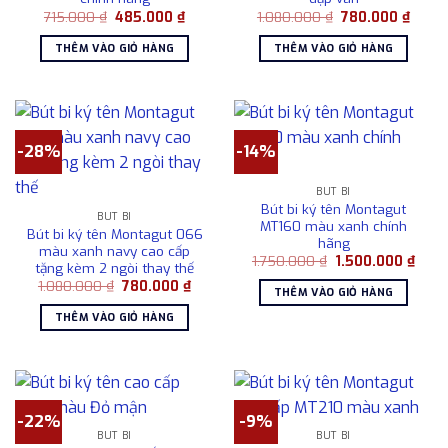
Giá
Giá
Giá
Giá
715.000
₫
485.000
₫
1.080.000
₫
780.000
₫
gốc
hiện
gốc
hiện
là:
tại
là:
tại
THÊM VÀO GIỎ HÀNG
THÊM VÀO GIỎ HÀNG
715.000 ₫.
là:
1.080.000 ₫.
là:
485.000 ₫.
780.0
-28%
-14%
BÚT BI
Bút bi ký tên Montagut
BÚT BI
MT160 màu xanh chính
Bút bi ký tên Montagut 066
hãng
màu xanh navy cao cấp
Giá
Giá
1.750.000
₫
1.500.000
₫
tặng kèm 2 ngòi thay thế
gốc
hiện
Giá
Giá
1.080.000
₫
780.000
₫
là:
tại
THÊM VÀO GIỎ HÀNG
gốc
hiện
1.750.000 ₫.
là:
là:
tại
1.500
THÊM VÀO GIỎ HÀNG
1.080.000 ₫.
là:
780.000 ₫.
-22%
-9%
BÚT BI
BÚT BI