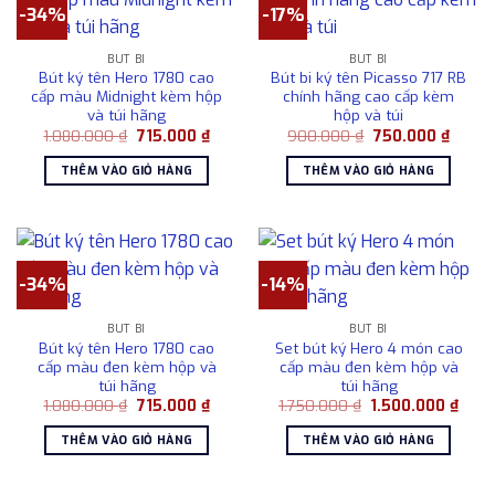
-34%
-17%
BÚT BI
BÚT BI
Bút ký tên Hero 1780 cao
Bút bi ký tên Picasso 717 RB
cấp màu Midnight kèm hộp
chính hãng cao cấp kèm
và túi hãng
hộp và túi
Giá
Giá
Giá
Giá
1.080.000
₫
715.000
₫
900.000
₫
750.000
₫
gốc
hiện
gốc
hiện
là:
tại
là:
tại
THÊM VÀO GIỎ HÀNG
THÊM VÀO GIỎ HÀNG
1.080.000 ₫.
là:
900.000 ₫.
là:
715.000 ₫.
750.00
-34%
-14%
BÚT BI
BÚT BI
Bút ký tên Hero 1780 cao
Set bút ký Hero 4 món cao
cấp màu đen kèm hộp và
cấp màu đen kèm hộp và
túi hãng
túi hãng
Giá
Giá
Giá
Giá
1.080.000
₫
715.000
₫
1.750.000
₫
1.500.000
₫
gốc
hiện
gốc
hiện
là:
tại
là:
tại
THÊM VÀO GIỎ HÀNG
THÊM VÀO GIỎ HÀNG
1.080.000 ₫.
là:
1.750.000 ₫.
là:
715.000 ₫.
1.500