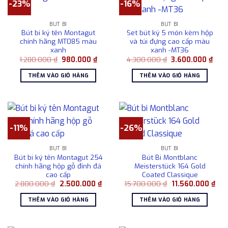
-23%
-16%
BÚT BI
BÚT BI
Bút bi ký tên Montagut
Set bút ký 5 món kèm hộp
chính hãng MT085 màu
và túi đựng cao cấp màu
xanh
xanh -MT36
Giá
Giá
Giá
Giá
1.280.000
₫
980.000
₫
4.300.000
₫
3.600.000
₫
gốc
hiện
gốc
hiện
là:
tại
là:
tại
THÊM VÀO GIỎ HÀNG
THÊM VÀO GIỎ HÀNG
1.280.000 ₫.
là:
4.300.000 ₫.
là:
980.000 ₫.
3.60
-11%
-26%
BÚT BI
BÚT BI
Bút bi ký tên Montagut 254
Bút Bi Montblanc
chính hãng hộp gỗ đính đá
Meisterstück 164 Gold
cao cấp
Coated Classique
Giá
Giá
Giá
Giá
2.800.000
₫
2.500.000
₫
15.700.000
₫
11.560.000
₫
gốc
hiện
gốc
hiện
là:
tại
là:
tại
THÊM VÀO GIỎ HÀNG
THÊM VÀO GIỎ HÀNG
2.800.000 ₫.
là:
15.700.000 ₫.
là:
2.500.000 ₫.
11.5