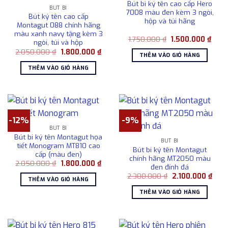
Bút bi ký tên cao cấp Hero
BÚT BI
7008 màu đen kèm 3 ngòi,
Bút ký tên cao cấp
hộp và túi hãng
Montagut 088 chính hãng
màu xanh navy tặng kèm 3
Giá
Giá
1.750.000
₫
1.500.000
₫
ngòi, túi và hộp
gốc
hiện
Giá
Giá
2.050.000
₫
1.800.000
₫
là:
tại
THÊM VÀO GIỎ HÀNG
gốc
hiện
1.750.000 ₫.
là:
là:
tại
1.500
THÊM VÀO GIỎ HÀNG
2.050.000 ₫.
là:
1.800.000 ₫.
-12%
-9%
BÚT BI
Bút bi ký tên Montagut họa
BÚT BI
tiết Monogram MT810 cao
Bút bi ký tên Montagut
cấp (màu đen)
chính hãng MT2050 màu
Giá
Giá
2.050.000
₫
1.800.000
₫
đen đính đá
gốc
hiện
Giá
Giá
là:
tại
2.300.000
₫
2.100.000
₫
THÊM VÀO GIỎ HÀNG
gốc
hiện
2.050.000 ₫.
là:
là:
tại
1.800.000 ₫.
THÊM VÀO GIỎ HÀNG
2.300.000 ₫.
là:
2.10