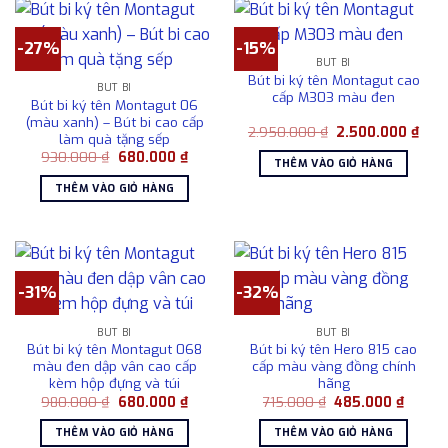
-27%
-15%
BÚT BI
Bút bi ký tên Montagut cao
BÚT BI
cấp M303 màu đen
Bút bi ký tên Montagut 06
(màu xanh) – Bút bi cao cấp
Giá
Giá
2.950.000
₫
2.500.000
₫
làm quà tặng sếp
gốc
hiện
Giá
Giá
930.000
₫
680.000
₫
là:
tại
THÊM VÀO GIỎ HÀNG
gốc
hiện
2.950.000 ₫.
là:
là:
tại
2.50
THÊM VÀO GIỎ HÀNG
930.000 ₫.
là:
680.000 ₫.
-31%
-32%
BÚT BI
BÚT BI
Bút bi ký tên Montagut 068
Bút bi ký tên Hero 815 cao
màu đen dập vân cao cấp
cấp màu vàng đồng chính
kèm hộp đựng và túi
hãng
Giá
Giá
Giá
Giá
980.000
₫
680.000
₫
715.000
₫
485.000
₫
gốc
hiện
gốc
hiện
là:
tại
là:
tại
THÊM VÀO GIỎ HÀNG
THÊM VÀO GIỎ HÀNG
980.000 ₫.
là:
715.000 ₫.
là: