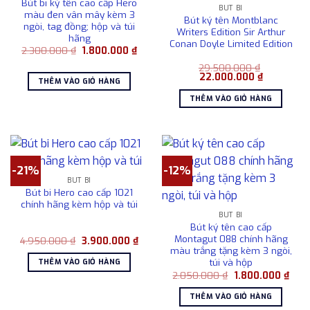
Bút bi ký tên cao cấp Hero
BÚT BI
màu đen vân mây kèm 3
Bút ký tên Montblanc
ngòi, tag đồng; hộp và túi
Writers Edition Sir Arthur
hãng
Conan Doyle Limited Edition
Giá
Giá
2.300.000
₫
1.800.000
₫
gốc
hiện
là:
tại
29.500.000
₫
Giá
Giá
2.300.000 ₫.
là:
22.000.000
₫
THÊM VÀO GIỎ HÀNG
gốc
hiện
1.800.000 ₫.
là:
tại
THÊM VÀO GIỎ HÀNG
29.500.000 ₫.
là:
22.000.00
-21%
-12%
BÚT BI
Bút bi Hero cao cấp 1021
chính hãng kèm hộp và túi
BÚT BI
Bút ký tên cao cấp
Montagut 088 chính hãng
Giá
Giá
4.950.000
₫
3.900.000
₫
gốc
hiện
màu trắng tặng kèm 3 ngòi,
là:
tại
túi và hộp
THÊM VÀO GIỎ HÀNG
4.950.000 ₫.
là:
Giá
Giá
2.050.000
₫
1.800.000
₫
3.900.000 ₫.
gốc
hiện
là:
tại
THÊM VÀO GIỎ HÀNG
2.050.000 ₫.
là: