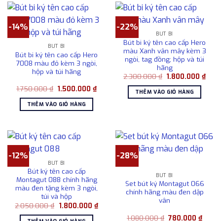
-14%
-22%
BÚT BI
Bút bi ký tên cao cấp Hero
BÚT BI
màu Xanh vân mây kèm 3
Bút bi ký tên cao cấp Hero
ngòi, tag đồng; hộp và túi
7008 màu đỏ kèm 3 ngòi,
hãng
hộp và túi hãng
Giá
Giá
2.300.000
₫
1.800.000
₫
gốc
hiện
Giá
Giá
1.750.000
₫
1.500.000
₫
là:
tại
THÊM VÀO GIỎ HÀNG
gốc
hiện
2.300.000 ₫.
là:
là:
tại
1.80
THÊM VÀO GIỎ HÀNG
1.750.000 ₫.
là:
1.500.000 ₫.
-12%
-28%
BÚT BI
Bút ký tên cao cấp
BÚT BI
Montagut 088 chính hãng
Set bút ký Montagut 066
màu đen tặng kèm 3 ngòi,
chính hãng màu đen dập
túi và hộp
vân
Giá
Giá
2.050.000
₫
1.800.000
₫
gốc
hiện
Giá
Giá
là:
tại
1.080.000
₫
780.000
₫