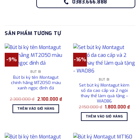
0383.666.888
SẢN PHẨM TƯƠNG TỰ
-9%
-16%
BÚT BI
Bút bi ký tên Montagut
BÚT BI
chính hãng MT2050 màu
Set bút ký Montagut kèm
xanh ngọc đính đá
sổ da cao cấp và 2 ngòi
thay thế làm quà tặng –
Giá
Giá
2.300.000
₫
2.100.000
₫
WA086
gốc
hiện
Giá
Giá
là:
tại
2.150.000
₫
1.800.000
₫
THÊM VÀO GIỎ HÀNG
gốc
hiện
2.300.000 ₫.
là:
là:
tại
2.100.000 ₫.
THÊM VÀO GIỎ HÀNG
2.150.000 ₫.
là:
1.800