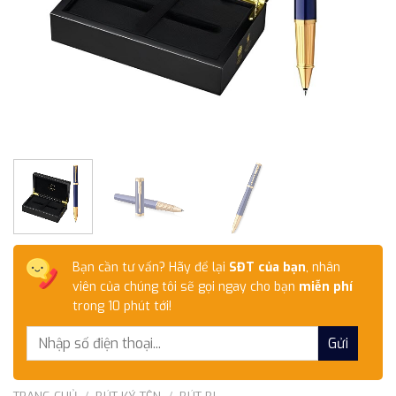
Bạn cần tư vấn? Hãy để lại
SĐT của bạn
, nhân
viên của chúng tôi sẽ gọi ngay cho bạn
miễn phí
trong 10 phút tới!
TRANG CHỦ
/
BÚT KÝ TÊN
/
BÚT BI