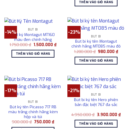
2.950.000 ₫.
là:
34.500.000 ₫.
THÊM VÀO GIỎ HÀNG
2.65
BÚT BI
-14%
-23%
Bút ký Montagut MT160
BÚT BI
màu đen chính hãng
Bút bi ký tên Montagut
Giá
Giá
1.750.000
₫
1.500.000
₫
chính hãng MT085 màu đỏ
gốc
hiện
Giá
Giá
1.280.000
₫
980.000
₫
là:
tại
THÊM VÀO GIỎ HÀNG
gốc
hiện
1.750.000 ₫.
là:
là:
tại
1.500.000 ₫.
THÊM VÀO GIỎ HÀNG
1.280.000 ₫.
là:
980.0
-17%
-21%
BÚT BI
Bút bi ký tên Hero phiên
BÚT BI
bản đặc biệt 767 đa sắc
Bút ký tên Picasso 717 RB
màu trắng chính hãng kèm
Giá
Giá
4.950.000
₫
3.900.000
₫
hộp và túi
gốc
hiện
Giá
Giá
900.000
₫
750.000
₫
là:
tại
THÊM VÀO GIỎ HÀNG
gốc
hiện
4.950.000 ₫.
là: