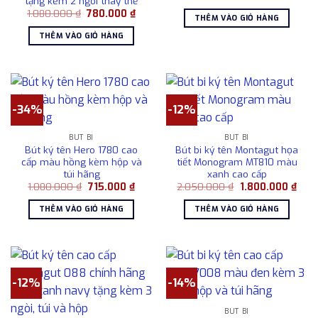
tặng kèm 2 ngòi thay thế
gốc
hiện
Giá
Giá
1.080.000
₫
780.000
₫
là:
tại
THÊM VÀO GIỎ HÀNG
gốc
hiện
715.000 ₫.
là:
là:
tại
485.00
THÊM VÀO GIỎ HÀNG
1.080.000 ₫.
là:
780.000 ₫.
-34%
-12%
BÚT BI
BÚT BI
Bút ký tên Hero 1780 cao
Bút bi ký tên Montagut họa
cấp màu hồng kèm hộp và
tiết Monogram MT810 màu
túi hãng
xanh cao cấp
Giá
Giá
Giá
Giá
1.080.000
₫
715.000
₫
2.050.000
₫
1.800.000
₫
gốc
hiện
gốc
hiện
là:
tại
là:
tại
THÊM VÀO GIỎ HÀNG
THÊM VÀO GIỎ HÀNG
1.080.000 ₫.
là:
2.050.000 ₫.
là:
715.000 ₫.
1.80
-12%
-14%
BÚT BI