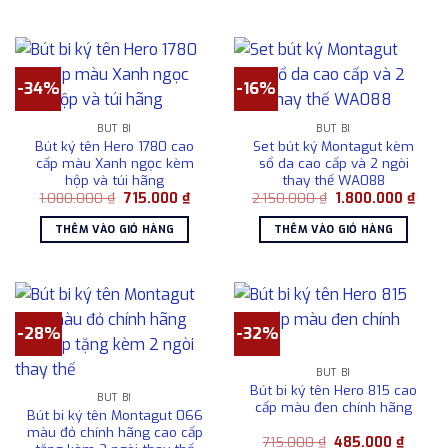
680.000 ₫.
485.00
-34%
-16%
BÚT BI
BÚT BI
Bút ký tên Hero 1780 cao
Set bút ký Montagut kèm
cấp màu Xanh ngọc kèm
sổ da cao cấp và 2 ngòi
hộp và túi hãng
thay thế WA088
Giá
Giá
Giá
Giá
1.080.000
₫
715.000
₫
2.150.000
₫
1.800.000
₫
gốc
hiện
gốc
hiện
là:
tại
là:
tại
THÊM VÀO GIỎ HÀNG
THÊM VÀO GIỎ HÀNG
1.080.000 ₫.
là:
2.150.000 ₫.
là:
715.000 ₫.
1.800
-28%
-32%
BÚT BI
Bút bi ký tên Hero 815 cao
BÚT BI
cấp màu đen chính hãng
Bút bi ký tên Montagut 066
màu đỏ chính hãng cao cấp
Giá
Giá
715.000
₫
485.000
₫