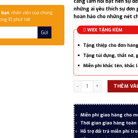
càng làm nổi bật nên sự đơ
những ai yêu thích sự đơn 
 bạn
, nhân viên của chúng
hoàn hảo cho những nét c
ong 10 phút tới!
WIIX TẶNG KÈM
Tặng thiệp cho đơn hàn
Tặng túi đựng, thắt nơ, 
Miễn phí khắc tên, khắc 
Bút ký tên Parker URB X Mut
THÊM VÀ
Miễn phí giao hàng cho m
Thời gian giao hàng toàn 
Hỗ trợ đổi trả miễn phí tr