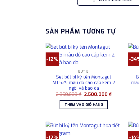
SẢN PHẨM TƯƠNG TỰ
-12%
-34
BÚT BI
Set bút bi ký tên Montagut
B
MT525 màu đỏ cao cấp kèm 2
màu
ngòi và bao da
Giá
Giá
2.850.000
₫
2.500.000
₫
gốc
hiện
là:
tại
THÊM VÀO GIỎ HÀNG
2.850.000 ₫.
là:
2.500.000 ₫.
-12%
-14