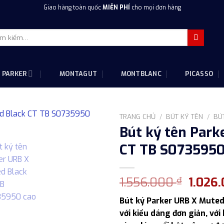
Giao hàng toàn quốc
MIỄN PHÍ
cho mọi đơn hàng
m
m:
PARKER
MONTAGUT
MONTBLANC
PICASSO
TRANG CHỦ
/
BÚT KÝ TÊN
/
BÚT
Bút ký tên Park
CT TB S0735950
Giá
1.556.000
1.026
₫
gốc
Bút ký Parker URB X Muted
là:
với kiểu dáng đơn giản, với
1.556.