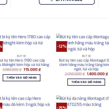
%
-12%
BÚT BI
BÚT BI
út ký tên Hero 1780 cao cấp
Bút ký tên cao cấp Montagut 
 Midnight kèm hộp và túi hãng
chính hãng màu trắng tặng kè
ngòi, túi và hộp
Giá
Giá
1.080.000
₫
715.000
₫
gốc
hiện
Giá
2.050.000
₫
1.800.000
₫
là:
tại
gốc
THÊM VÀO GIỎ HÀNG
1.080.000 ₫.
là:
là:
t
THÊM VÀO GIỎ HÀNG
715.000 ₫.
2.050.000 ₫.
l
%
-15%