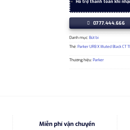
Hỗ trợ thanh toán khi nhậ
0777.444.666
Danh mục:
Bút bi
Thẻ:
Parker URB X Muted Black CT
Thương hiệu:
Parker
Miễn phí vận chuyển