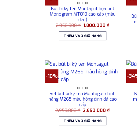
BÚT BI
Bút bi ký tên Montagut họa tiết
Monogram MT810 cao cấp (màu
Bú
đen)
m
Giá
Giá
2.050.000
₫
1.800.000
₫
gốc
hiện
là:
tại
THÊM VÀO GIỎ HÀNG
2.050.000 ₫.
là:
1.800.000 ₫.
-10%
-34
BÚT BI
Set bút bi ký tên Montagut chính
B
hãng M265 màu hồng đính đá cao
m
cấp
Giá
Giá
2.950.000
₫
2.650.000
₫
gốc
hiện
là:
tại
THÊM VÀO GIỎ HÀNG
2.950.000 ₫.
là:
2.650.000 ₫.