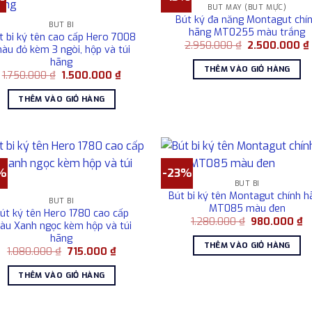
BÚT MÁY (BÚT MỰC)
Bút ký đa năng Montagut chí
BÚT BI
hãng MT0255 màu trắng
t bi ký tên cao cấp Hero 7008
Giá
2.950.000
₫
2.500.000
₫
àu đỏ kèm 3 ngòi, hộp và túi
gốc
hãng
là:
THÊM VÀO GIỎ HÀNG
2.950.000 ₫.
Giá
Giá
1.750.000
₫
1.500.000
₫
gốc
hiện
là:
tại
THÊM VÀO GIỎ HÀNG
1.750.000 ₫.
là:
1.500.000 ₫.
%
-23%
BÚT BI
Bút bi ký tên Montagut chính h
BÚT BI
MT085 màu đen
út ký tên Hero 1780 cao cấp
Giá
Gi
1.280.000
₫
980.000
₫
àu Xanh ngọc kèm hộp và túi
gốc
hi
hãng
là:
tạ
THÊM VÀO GIỎ HÀNG
1.280.000 ₫.
là
Giá
Giá
1.080.000
₫
715.000
₫
9
gốc
hiện
là:
tại
THÊM VÀO GIỎ HÀNG
1.080.000 ₫.
là:
715.000 ₫.