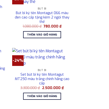
nh
BÚT BI
Bút bi ký tên Montagut 066 màu
Giá
đen cao cấp tặng kèm 2 ngòi thay
hiện
thế
tại
là:
Giá
Giá
1.080.000
₫
780.000
₫
2.500.000 ₫.
gốc
hiện
là:
tại
THÊM VÀO GIỎ HÀNG
1.080.000 ₫.
là:
780.000 ₫.
-24%
ãng
BÚT BI
Set bút bi ký tên Montagut
á
MT250 màu trắng chính hãng cao
ện
cấp
i
:
Giá
Giá
3.300.000
₫
2.500.000
₫
80.000 ₫.
gốc
hiện
là:
tại
THÊM VÀO GIỎ HÀNG
3.300.000 ₫.
là:
2.500.000 ₫.