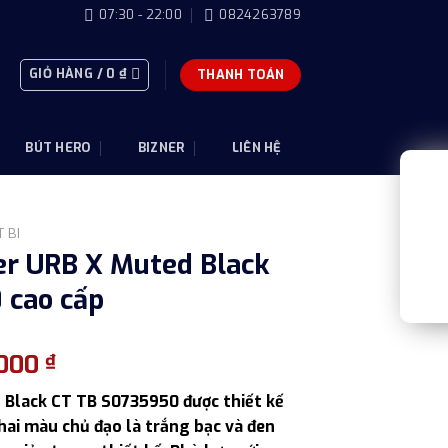
07:30 - 22:00
0824263789
GIỎ HÀNG /
0
₫
THANH TOÁN
BÚT HERO
BIZNER
LIÊN HỆ
 BI
er URB X Muted Black
 cao cấp
Giá
.000
₫
hiện
 Black CT TB S0735950 được thiết kế
tại
 hai màu chủ đạo là trắng bạc và đen
000 ₫.
là: