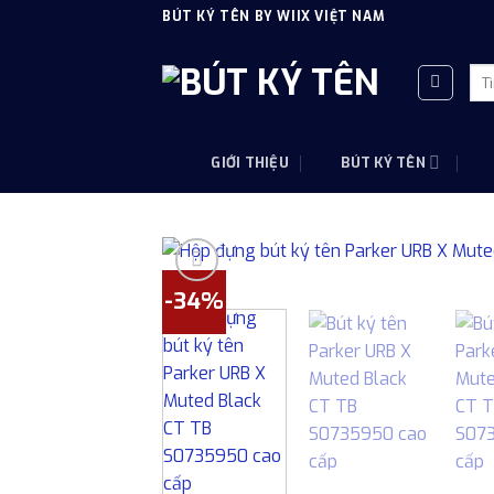
Skip
BÚT KÝ TÊN BY WIIX VIỆT NAM
to
content
Tì
kiế
GIỚI THIỆU
BÚT KÝ TÊN
-34%