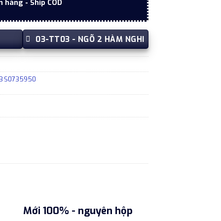
n hàng - Ship COD
03-TT03 - NGÕ 2 HÀM NGHI
 TB S0735950
Mới 100% - nguyên hộp