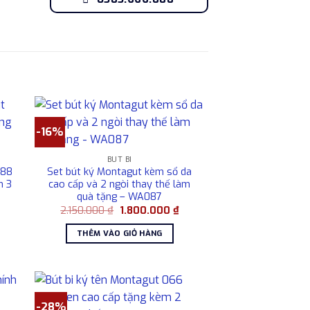
-16%
BÚT BI
088
Set bút ký Montagut kèm sổ da
m 3
cao cấp và 2 ngòi thay thế làm
quà tặng – WA087
Giá
Giá
Giá
2.150.000
₫
1.800.000
₫
hiện
gốc
hiện
ại
là:
tại
THÊM VÀO GIỎ HÀNG
à:
2.150.000 ₫.
là:
1.800.000 ₫.
1.800.000 ₫.
-28%