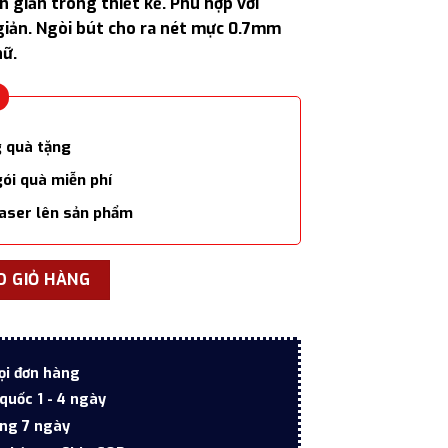
n giản trong thiết kế. Phù hợp với
1.026.000 ₫.
giản. Ngòi bút cho ra nét mực 0.7mm
hữ.
g quà tặng
gói quà miễn phí
laser lên sản phẩm
ed Black CT TB S0735950 cao cấp số lượng
O GIỎ HÀNG
ọi đơn hàng
quốc 1 - 4 ngày
ong 7 ngày