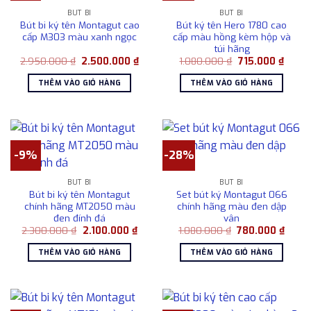
BÚT BI
BÚT BI
Bút bi ký tên Montagut cao
Bút ký tên Hero 1780 cao
cấp M303 màu xanh ngọc
cấp màu hồng kèm hộp và
túi hãng
Giá
Giá
Giá
Giá
2.950.000
₫
2.500.000
₫
1.080.000
₫
715.000
₫
gốc
hiện
gốc
hiện
là:
tại
là:
tại
THÊM VÀO GIỎ HÀNG
THÊM VÀO GIỎ HÀNG
2.950.000 ₫.
là:
1.080.000 ₫.
là:
2.500.000 ₫.
715.00
-9%
-28%
BÚT BI
BÚT BI
Bút bi ký tên Montagut
Set bút ký Montagut 066
chính hãng MT2050 màu
chính hãng màu đen dập
đen đính đá
vân
Giá
Giá
Giá
Giá
2.300.000
₫
2.100.000
₫
1.080.000
₫
780.000
₫
gốc
hiện
gốc
hiện
là:
tại
là:
tại
THÊM VÀO GIỎ HÀNG
THÊM VÀO GIỎ HÀNG
2.300.000 ₫.
là:
1.080.000 ₫.
là:
2.100.000 ₫.
780.0