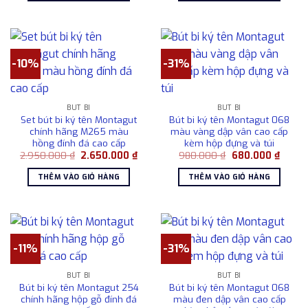
485.000 ₫.
11.5
-10%
-31%
BÚT BI
BÚT BI
Set bút bi ký tên Montagut
Bút bi ký tên Montagut 068
chính hãng M265 màu
màu vàng dập vân cao cấp
hồng đính đá cao cấp
kèm hộp đựng và túi
Giá
Giá
Giá
Giá
2.950.000
₫
2.650.000
₫
980.000
₫
680.000
₫
gốc
hiện
gốc
hiện
là:
tại
là:
tại
THÊM VÀO GIỎ HÀNG
THÊM VÀO GIỎ HÀNG
2.950.000 ₫.
là:
980.000 ₫.
là:
2.650.000 ₫.
680.0
-11%
-31%
BÚT BI
BÚT BI
Bút bi ký tên Montagut 254
Bút bi ký tên Montagut 068
chính hãng hộp gỗ đính đá
màu đen dập vân cao cấp