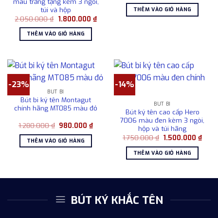
gốc
hiện
màu trắng tặng kèm 3 ngòi,
là:
tại
túi và hộp
THÊM VÀO GIỎ HÀNG
2.530.000 ₫.
là:
Giá
Giá
2.050.000
₫
1.800.000
₫
2.10
gốc
hiện
là:
tại
THÊM VÀO GIỎ HÀNG
2.050.000 ₫.
là:
1.800.000 ₫.
-23%
-14%
BÚT BI
Bút bi ký tên Montagut
BÚT BI
chính hãng MT085 màu đỏ
Bút ký tên cao cấp Hero
7006 màu đen kèm 3 ngòi,
Giá
Giá
1.280.000
₫
980.000
₫
hộp và túi hãng
gốc
hiện
Giá
Giá
là:
tại
1.750.000
₫
1.500.000
₫
THÊM VÀO GIỎ HÀNG
gốc
hiện
1.280.000 ₫.
là:
là:
tại
980.000 ₫.
THÊM VÀO GIỎ HÀNG
1.750.000 ₫.
là:
1.500
BÚT KÝ KHẮC TÊN