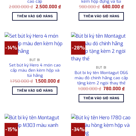
cao cấp
kèm hộp đựng và túi
Giá
Giá
Giá
Giá
2.800.000
₫
2.500.000
₫
980.000
₫
680.000
₫
gốc
hiện
gốc
hiện
là:
tại
là:
tại
THÊM VÀO GIỎ HÀNG
THÊM VÀO GIỎ HÀNG
2.800.000 ₫.
là:
980.000 ₫.
là:
2.500.000 ₫.
680.0
-14%
-28%
BÚT BI
Set bút ký Hero 4 món cao
BÚT BI
cấp màu đen kèm hộp và
Bút bi ký tên Montagut 066
túi hãng
màu đỏ chính hãng cao cấp
Giá
Giá
1.750.000
₫
1.500.000
₫
tặng kèm 2 ngòi thay thế
gốc
hiện
Giá
Giá
là:
tại
1.080.000
₫
780.000
₫
THÊM VÀO GIỎ HÀNG
gốc
hiện
1.750.000 ₫.
là:
là:
tại
1.500.000 ₫.
THÊM VÀO GIỎ HÀNG
1.080.000 ₫.
là:
780.0
-15%
-34%