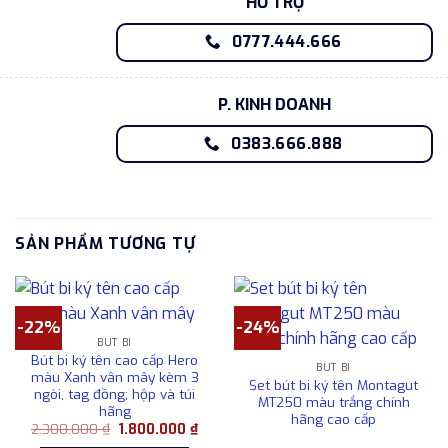
HỖ TRỢ
0777.444.666
P. KINH DOANH
0383.666.888
SẢN PHẨM TƯƠNG TỰ
-22%
-24%
BÚT BI
Bút bi ký tên cao cấp Hero
BÚT BI
màu Xanh vân mây kèm 3
Set bút bi ký tên Montagut
ngòi, tag đồng; hộp và túi
MT250 màu trắng chính
hãng
hãng cao cấp
Giá
Giá
2.300.000
₫
1.800.000
₫
gốc
hiện