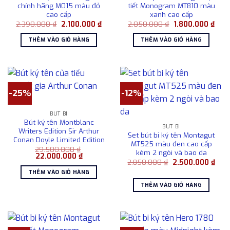
chính hãng M015 màu đỏ
tiết Monogram MT810 màu
cao cấp
xanh cao cấp
Giá
Giá
Giá
Giá
2.390.000
₫
2.100.000
₫
2.050.000
₫
1.800.000
₫
gốc
hiện
gốc
hiện
là:
tại
là:
tại
THÊM VÀO GIỎ HÀNG
THÊM VÀO GIỎ HÀNG
2.390.000 ₫.
là:
2.050.000 ₫.
là:
2.100.000 ₫.
1.80
-25%
-12%
BÚT BI
Bút ký tên Montblanc
BÚT BI
Writers Edition Sir Arthur
Set bút bi ký tên Montagut
Conan Doyle Limited Edition
MT525 màu đen cao cấp
29.500.000
₫
kèm 2 ngòi và bao da
Giá
Giá
22.000.000
₫
Giá
Giá
gốc
hiện
2.850.000
₫
2.500.000
₫
gốc
hiện
là:
tại
THÊM VÀO GIỎ HÀNG
là:
tại
29.500.000 ₫.
là:
2.850.000 ₫.
là:
22.000.000 ₫.
THÊM VÀO GIỎ HÀNG
2.50