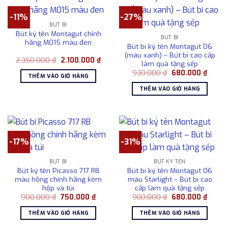
-11%
-27%
BÚT BI
Bút ký tên Montagut chính
BÚT BI
hãng M015 màu đen
Bút bi ký tên Montagut 06
(màu xanh) – Bút bi cao cấp
Giá
Giá
2.350.000
₫
2.100.000
₫
làm quà tặng sếp
gốc
hiện
Giá
Giá
là:
tại
930.000
₫
680.000
₫
THÊM VÀO GIỎ HÀNG
gốc
hiện
2.350.000 ₫.
là:
là:
tại
2.100.000 ₫.
THÊM VÀO GIỎ HÀNG
930.000 ₫.
là:
680.0
-17%
-31%
BÚT BI
BÚT KÝ TÊN
Bút ký tên Picasso 717 RB
Bút bi ký tên Montagut 06
màu hồng chính hãng kèm
màu Starlight – Bút bi cao
hộp và túi
cấp làm quà tặng sếp
Giá
Giá
Giá
Giá
900.000
₫
750.000
₫
980.000
₫
680.000
₫
gốc
hiện
gốc
hiện
là:
tại
là:
tại
THÊM VÀO GIỎ HÀNG
THÊM VÀO GIỎ HÀNG
900.000 ₫.
là:
980.000 ₫.
là:
750.000 ₫.
680.0