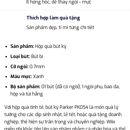
Ít hỏng hóc, dễ thay ngòi - mực
Thích hợp làm quà tặng
Sản phẩm đẹp, tỉ mỉ từng chi tiết
Sản phẩm:
Hộp quà bút ký
Loại bút:
Bút bi
Cỡ ngòi:
0.7mm
Màu mực:
Xanh
Bộ sản phẩm:
01 bút (đã có ngòi); 1 ngòi phụ, bao da,
hộp và túi hãng
Với hộp quà tinh tế, bút ký Parker PK054 là món quà lý
tưởng cho các dịp sinh nhật, lễ tết, hoặc quà tặng doanh
nghiệp, thể hiện sự trân trọng và chuyên nghiệp. Wiix
miễn phí khắc tên lên sản phẩm nhằm cá nhân hóa và thể