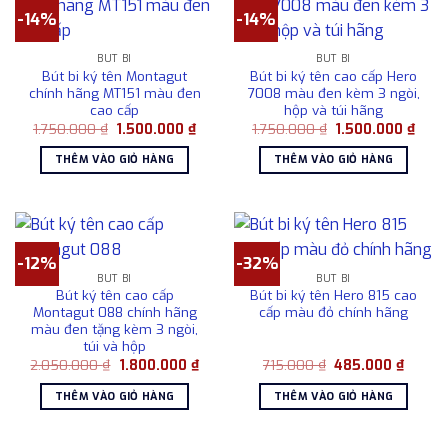
-14%
-14%
BÚT BI
BÚT BI
Bút bi ký tên Montagut
Bút bi ký tên cao cấp Hero
chính hãng MT151 màu đen
7008 màu đen kèm 3 ngòi,
cao cấp
hộp và túi hãng
Giá
Giá
Giá
Giá
1.750.000
₫
1.500.000
₫
1.750.000
₫
1.500.000
₫
gốc
hiện
gốc
hiện
là:
tại
là:
tại
THÊM VÀO GIỎ HÀNG
THÊM VÀO GIỎ HÀNG
1.750.000 ₫.
là:
1.750.000 ₫.
là:
1.500.000 ₫.
1.500
-12%
-32%
BÚT BI
BÚT BI
Bút ký tên cao cấp
Bút bi ký tên Hero 815 cao
Montagut 088 chính hãng
cấp màu đỏ chính hãng
màu đen tặng kèm 3 ngòi,
túi và hộp
Giá
Giá
Giá
Giá
2.050.000
₫
1.800.000
₫
715.000
₫
485.000
₫
gốc
hiện
gốc
hiện
là:
tại
là:
tại
THÊM VÀO GIỎ HÀNG
THÊM VÀO GIỎ HÀNG
2.050.000 ₫.
là:
715.000 ₫.
là:
1.800.000 ₫.
485.00