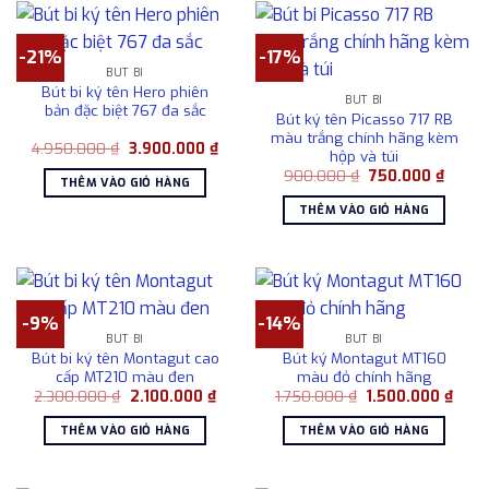
-21%
-17%
BÚT BI
Bút bi ký tên Hero phiên
BÚT BI
bản đặc biệt 767 đa sắc
Bút ký tên Picasso 717 RB
màu trắng chính hãng kèm
Giá
Giá
4.950.000
₫
3.900.000
₫
hộp và túi
gốc
hiện
Giá
Giá
là:
tại
900.000
₫
750.000
₫
THÊM VÀO GIỎ HÀNG
gốc
hiện
4.950.000 ₫.
là:
là:
tại
3.900.000 ₫.
THÊM VÀO GIỎ HÀNG
900.000 ₫.
là:
750.00
-9%
-14%
BÚT BI
BÚT BI
Bút bi ký tên Montagut cao
Bút ký Montagut MT160
cấp MT210 màu đen
màu đỏ chính hãng
Giá
Giá
Giá
Giá
2.300.000
₫
2.100.000
₫
1.750.000
₫
1.500.000
₫
gốc
hiện
gốc
hiện
là:
tại
là:
tại
THÊM VÀO GIỎ HÀNG
THÊM VÀO GIỎ HÀNG
2.300.000 ₫.
là:
1.750.000 ₫.
là:
2.100.000 ₫.
1.500