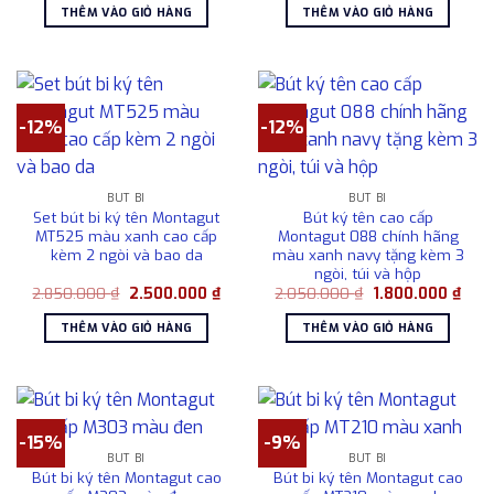
là:
tại
là:
tại
THÊM VÀO GIỎ HÀNG
THÊM VÀO GIỎ HÀNG
715.000 ₫.
là:
1.080.000 ₫.
là:
485.000 ₫.
715.00
-12%
-12%
BÚT BI
BÚT BI
Set bút bi ký tên Montagut
Bút ký tên cao cấp
MT525 màu xanh cao cấp
Montagut 088 chính hãng
kèm 2 ngòi và bao da
màu xanh navy tặng kèm 3
ngòi, túi và hộp
Giá
Giá
Giá
Giá
2.850.000
₫
2.500.000
₫
2.050.000
₫
1.800.000
₫
gốc
hiện
gốc
hiện
là:
tại
là:
tại
THÊM VÀO GIỎ HÀNG
THÊM VÀO GIỎ HÀNG
2.850.000 ₫.
là:
2.050.000 ₫.
là:
2.500.000 ₫.
1.80
-15%
-9%
BÚT BI
BÚT BI
Bút bi ký tên Montagut cao
Bút bi ký tên Montagut cao