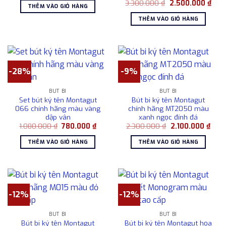
Giá
Giá
là:
tại
3.300.000
₫
2.500.000
₫
THÊM VÀO GIỎ HÀNG
gốc
hiện
2.300.000 ₫.
là:
là:
tại
1.800.000 ₫.
THÊM VÀO GIỎ HÀNG
3.300.000 ₫.
là:
2.50
-28%
-9%
BÚT BI
BÚT BI
Set bút ký tên Montagut
Bút bi ký tên Montagut
066 chính hãng màu vàng
chính hãng MT2050 màu
dập vân
xanh ngọc đính đá
Giá
Giá
Giá
Giá
1.080.000
₫
780.000
₫
2.300.000
₫
2.100.000
₫
gốc
hiện
gốc
hiện
là:
tại
là:
tại
THÊM VÀO GIỎ HÀNG
THÊM VÀO GIỎ HÀNG
1.080.000 ₫.
là:
2.300.000 ₫.
là:
780.000 ₫.
2.10
-12%
-12%
BÚT BI
BÚT BI
Bút bi ký tên Montagut
Bút bi ký tên Montagut họa