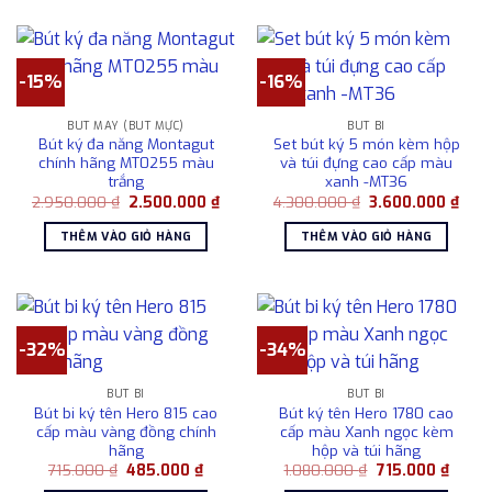
-15%
-16%
BÚT MÁY (BÚT MỰC)
BÚT BI
Bút ký đa năng Montagut
Set bút ký 5 món kèm hộp
chính hãng MT0255 màu
và túi đựng cao cấp màu
trắng
xanh -MT36
Giá
Giá
Giá
Giá
2.950.000
₫
2.500.000
₫
4.300.000
₫
3.600.000
₫
gốc
hiện
gốc
hiện
là:
tại
là:
tại
THÊM VÀO GIỎ HÀNG
THÊM VÀO GIỎ HÀNG
2.950.000 ₫.
là:
4.300.000 ₫.
là:
2.500.000 ₫.
3.60
-32%
-34%
BÚT BI
BÚT BI
Bút bi ký tên Hero 815 cao
Bút ký tên Hero 1780 cao
cấp màu vàng đồng chính
cấp màu Xanh ngọc kèm
hãng
hộp và túi hãng
Giá
Giá
Giá
Giá
715.000
₫
485.000
₫
1.080.000
₫
715.000
₫
gốc
hiện
gốc
hiện