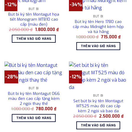
-12%
-34%
BÚT BI
Bút bi ký tên Montagut họa
BÚT BI
tiết Monogram MT810 cao
Bút ký tên Hero 1780 cao
cấp (màu đen)
cấp màu Midnight kèm hộp
Giá
Giá
2.050.000
₫
1.800.000
₫
và túi hãng
gốc
hiện
Giá
Giá
là:
tại
1.080.000
₫
715.000
₫
THÊM VÀO GIỎ HÀNG
gốc
hiện
2.050.000 ₫.
là:
là:
tại
1.800.000 ₫.
THÊM VÀO GIỎ HÀNG
1.080.000 ₫.
là:
715.00
-28%
-12%
BÚT BI
Bút bi ký tên Montagut 066
BÚT BI
màu đen cao cấp tặng kèm
Set bút bi ký tên Montagut
2 ngòi thay thế
MT525 màu đỏ cao cấp
Giá
Giá
1.080.000
₫
780.000
₫
kèm 2 ngòi và bao da
gốc
hiện
Giá
Giá
là:
tại
2.850.000
₫
2.500.000
₫
THÊM VÀO GIỎ HÀNG
gốc
hiện
1.080.000 ₫.
là:
là:
tại
780.000 ₫.
THÊM VÀO GIỎ HÀNG
2.850.000 ₫.
là:
2.50