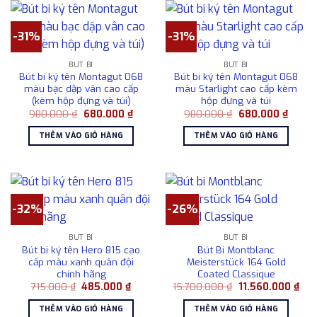
-31%
-31%
BÚT BI
BÚT BI
Bút bi ký tên Montagut 068
Bút bi ký tên Montagut 068
màu bạc dập vân cao cấp
màu Starlight cao cấp kèm
(kèm hộp đựng và túi)
hộp đựng và túi
Giá
Giá
Giá
Giá
980.000
₫
680.000
₫
980.000
₫
680.000
₫
gốc
hiện
gốc
hiện
là:
tại
là:
tại
THÊM VÀO GIỎ HÀNG
THÊM VÀO GIỎ HÀNG
980.000 ₫.
là:
980.000 ₫.
là:
680.000 ₫.
680.0
-32%
-26%
BÚT BI
BÚT BI
Bút bi ký tên Hero 815 cao
Bút Bi Montblanc
cấp màu xanh quân đội
Meisterstück 164 Gold
chính hãng
Coated Classique
Giá
Giá
Giá
Giá
715.000
₫
485.000
₫
15.700.000
₫
11.560.000
₫
gốc
hiện
gốc
hiện
là:
tại
là:
tại
THÊM VÀO GIỎ HÀNG
THÊM VÀO GIỎ HÀNG
715.000 ₫.
là:
15.700.000 ₫.
là: