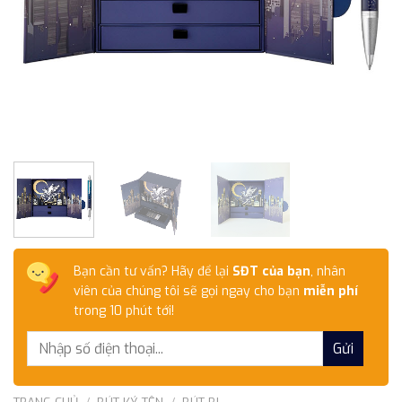
Bạn cần tư vấn? Hãy để lại
SĐT của bạn
, nhân
viên của chúng tôi sẽ gọi ngay cho bạn
miễn phí
trong 10 phút tới!
TRANG CHỦ
/
BÚT KÝ TÊN
/
BÚT BI