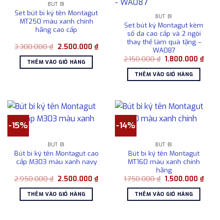
BÚT BI
Set bút bi ký tên Montagut
BÚT BI
MT250 màu xanh chính
Set bút ký Montagut kèm
hãng cao cấp
sổ da cao cấp và 2 ngòi
thay thế làm quà tặng –
Giá
Giá
3.300.000
₫
2.500.000
₫
WA087
gốc
hiện
Giá
Giá
là:
tại
2.150.000
₫
1.800.000
₫
THÊM VÀO GIỎ HÀNG
gốc
hiện
3.300.000 ₫.
là:
là:
tại
2.500.000 ₫.
THÊM VÀO GIỎ HÀNG
2.150.000 ₫.
là:
1.800
-15%
-14%
BÚT BI
BÚT BI
Bút bi ký tên Montagut cao
Bút bi ký tên Montagut
cấp M303 màu xanh navy
MT160 màu xanh chính
hãng
Giá
Giá
Giá
Giá
2.950.000
₫
2.500.000
₫
1.750.000
₫
1.500.000
₫
gốc
hiện
gốc
hiện
là:
tại
là:
tại
THÊM VÀO GIỎ HÀNG
THÊM VÀO GIỎ HÀNG
2.950.000 ₫.
là:
1.750.000 ₫.
là:
2.500.000 ₫.
1.500