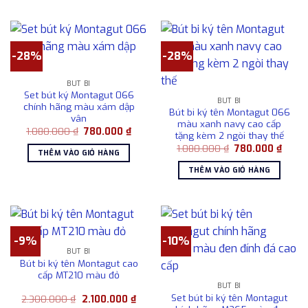
-28%
-28%
BÚT BI
Set bút ký Montagut 066
BÚT BI
chính hãng màu xám dập
Bút bi ký tên Montagut 066
vân
màu xanh navy cao cấp
Giá
Giá
1.080.000
₫
780.000
₫
tặng kèm 2 ngòi thay thế
gốc
hiện
Giá
Giá
là:
tại
1.080.000
₫
780.000
₫
THÊM VÀO GIỎ HÀNG
gốc
hiện
1.080.000 ₫.
là:
là:
tại
780.000 ₫.
THÊM VÀO GIỎ HÀNG
1.080.000 ₫.
là:
780.0
-9%
-10%
BÚT BI
Bút bi ký tên Montagut cao
cấp MT210 màu đỏ
BÚT BI
Set bút bi ký tên Montagut
Giá
Giá
2.300.000
₫
2.100.000
₫
gốc
hiện