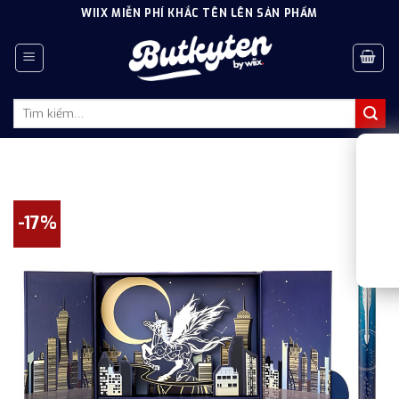
Skip
WIIX MIỄN PHÍ KHẮC TÊN LÊN SẢN PHẨM
to
content
Tìm
kiếm:
-17%