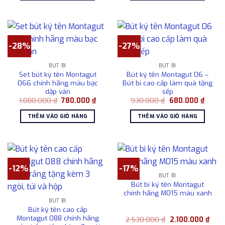
680.000 ₫.
680.0
-28%
-27%
BÚT BI
BÚT BI
Set bút ký tên Montagut
Bút ký tên Montagut 06 –
066 chính hãng màu bạc
Bút bi cao cấp làm quà tặng
dập vân
sếp
Giá
Giá
Giá
Giá
1.080.000
₫
780.000
₫
930.000
₫
680.000
₫
gốc
hiện
gốc
hiện
là:
tại
là:
tại
THÊM VÀO GIỎ HÀNG
THÊM VÀO GIỎ HÀNG
1.080.000 ₫.
là:
930.000 ₫.
là:
780.000 ₫.
680.0
-12%
-17%
BÚT BI
Bút bi ký tên Montagut
chính hãng M015 màu xanh
BÚT BI
Bút ký tên cao cấp
Montagut 088 chính hãng
Giá
Giá
2.530.000
₫
2.100.000
₫