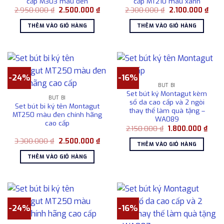
cấp M303 màu đen
cấp MT210 màu xanh
Giá
Giá
Giá
Giá
2.950.000
₫
2.500.000
₫
2.300.000
₫
2.100.000
₫
gốc
hiện
gốc
hiện
là:
tại
là:
tại
THÊM VÀO GIỎ HÀNG
THÊM VÀO GIỎ HÀNG
2.950.000 ₫.
là:
2.300.000 ₫.
là:
2.500.000 ₫.
2.10
-24%
-16%
BÚT BI
Set bút ký Montagut kèm
BÚT BI
sổ da cao cấp và 2 ngòi
Set bút bi ký tên Montagut
thay thế làm quà tặng –
MT250 màu đen chính hãng
WA089
cao cấp
Giá
Giá
2.150.000
₫
1.800.000
₫
gốc
hiện
Giá
Giá
3.300.000
₫
2.500.000
₫
là:
tại
THÊM VÀO GIỎ HÀNG
gốc
hiện
2.150.000 ₫.
là:
là:
tại
1.800
THÊM VÀO GIỎ HÀNG
3.300.000 ₫.
là:
2.500.000 ₫.
-24%
-16%