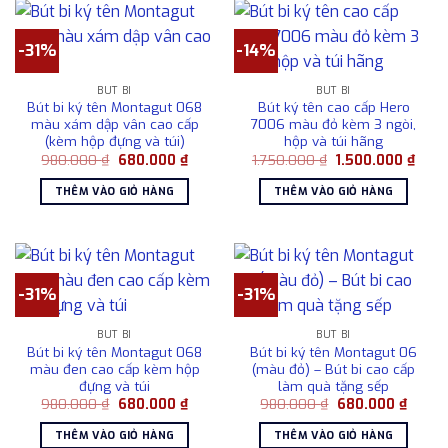
-31%
-14%
BÚT BI
BÚT BI
Bút bi ký tên Montagut 068
Bút ký tên cao cấp Hero
màu xám dập vân cao cấp
7006 màu đỏ kèm 3 ngòi,
(kèm hộp đựng và túi)
hộp và túi hãng
Giá
Giá
Giá
Giá
980.000
₫
680.000
₫
1.750.000
₫
1.500.000
₫
gốc
hiện
gốc
hiện
là:
tại
là:
tại
THÊM VÀO GIỎ HÀNG
THÊM VÀO GIỎ HÀNG
980.000 ₫.
là:
1.750.000 ₫.
là:
680.000 ₫.
1.500
-31%
-31%
BÚT BI
BÚT BI
Bút bi ký tên Montagut 068
Bút bi ký tên Montagut 06
màu đen cao cấp kèm hộp
(màu đỏ) – Bút bi cao cấp
đựng và túi
làm quà tặng sếp
Giá
Giá
Giá
Giá
980.000
₫
680.000
₫
980.000
₫
680.000
₫
gốc
hiện
gốc
hiện
là:
tại
là:
tại
THÊM VÀO GIỎ HÀNG
THÊM VÀO GIỎ HÀNG
980.000 ₫.
là:
980.000 ₫.
là: