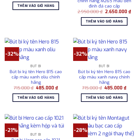
chính hãng M265 màu đen
là:
tại
đính đá cao cấp
THÊM VÀO GIỎ HÀNG
2.300.000 ₫.
là:
Giá
Giá
2.950.000
₫
2.650.000
₫
2.100.000 ₫.
gốc
hiện
là:
tại
THÊM VÀO GIỎ HÀNG
2.950.000 ₫.
là:
2.65
-32%
-32%
BÚT BI
BÚT BI
Bút bi ký tên Hero 815 cao
Bút bi ký tên Hero 815 cao
cấp màu xanh oliu chính
cấp màu xanh navy chính
hãng
hãng
Giá
Giá
Giá
Giá
715.000
₫
485.000
₫
715.000
₫
485.000
₫
gốc
hiện
gốc
hiện
là:
tại
là:
tại
THÊM VÀO GIỎ HÀNG
THÊM VÀO GIỎ HÀNG
715.000 ₫.
là:
715.000 ₫.
là:
485.000 ₫.
485.00
-21%
-28%
BÚT BI