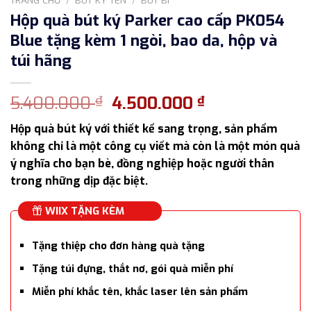
Hộp quà bút ký Parker cao cấp PK054
Blue tặng kèm 1 ngòi, bao da, hộp và
túi hãng
Giá
Giá
5.400.000
4.500.000
₫
₫
gốc
hiện
Hộp quà bút ký với thiết kế sang trọng, sản phẩm
là:
tại
không chỉ là một công cụ viết mà còn là một món quà
5.400.000 ₫.
là:
ý nghĩa cho bạn bè, đồng nghiệp hoặc người thân
4.500.000 ₫.
trong những dịp đặc biệt.
WIIX TẶNG KÈM
Tặng thiệp cho đơn hàng quà tặng
Tặng túi đựng, thắt nơ, gói quà miễn phí
Miễn phí khắc tên, khắc laser lên sản phẩm