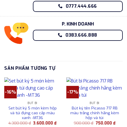
0777.444.666
P. KINH DOANH
0383.666.888
SẢN PHẨM TƯƠNG TỰ
-16%
-17%
BÚT BI
BÚT BI
Set bút ký 5 món kèm hộp
Bút ký tên Picasso 717 RB
và túi đựng cao cấp màu
màu trắng chính hãng kèm
xanh -MT36
hộp và túi
Giá
Giá
Giá
Giá
4.300.000
₫
3.600.000
₫
900.000
₫
750.000
₫
gốc
hiện
gốc
hiện