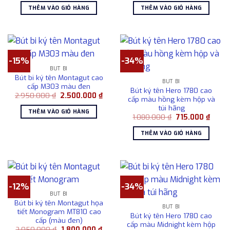
là:
tại
là:
tại
THÊM VÀO GIỎ HÀNG
THÊM VÀO GIỎ HÀNG
980.000 ₫.
là:
1.280.000 ₫.
là:
680.000 ₫.
980.0
-15%
-34%
BÚT BI
Bút bi ký tên Montagut cao
BÚT BI
cấp M303 màu đen
Bút ký tên Hero 1780 cao
Giá
Giá
2.950.000
₫
2.500.000
₫
cấp màu hồng kèm hộp và
gốc
hiện
túi hãng
là:
tại
THÊM VÀO GIỎ HÀNG
2.950.000 ₫.
là:
Giá
Giá
1.080.000
₫
715.000
₫
2.500.000 ₫.
gốc
hiện
là:
tại
THÊM VÀO GIỎ HÀNG
1.080.000 ₫.
là:
715.00
-12%
-34%
BÚT BI
Bút bi ký tên Montagut họa
BÚT BI
tiết Monogram MT810 cao
Bút ký tên Hero 1780 cao
cấp (màu đen)
cấp màu Midnight kèm hộp
Giá
Giá
2.050.000
₫
1.800.000
₫