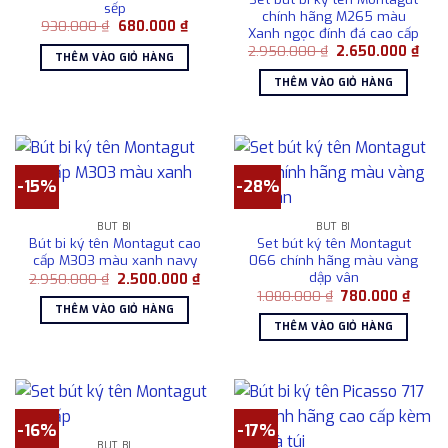
sếp
chính hãng M265 màu
Giá
Giá
930.000
₫
680.000
₫
Xanh ngọc đính đá cao cấp
gốc
hiện
Giá
Giá
là:
tại
2.950.000
₫
2.650.000
₫
THÊM VÀO GIỎ HÀNG
gốc
hiện
930.000 ₫.
là:
là:
tại
680.000 ₫.
THÊM VÀO GIỎ HÀNG
2.950.000 ₫.
là:
2.65
-15%
-28%
BÚT BI
BÚT BI
Bút bi ký tên Montagut cao
Set bút ký tên Montagut
cấp M303 màu xanh navy
066 chính hãng màu vàng
dập vân
Giá
Giá
2.950.000
₫
2.500.000
₫
gốc
hiện
Giá
Giá
1.080.000
₫
780.000
₫
là:
tại
gốc
hiện
THÊM VÀO GIỎ HÀNG
2.950.000 ₫.
là:
là:
tại
THÊM VÀO GIỎ HÀNG
2.500.000 ₫.
1.080.000 ₫.
là:
780.0
-16%
-17%
BÚT BI