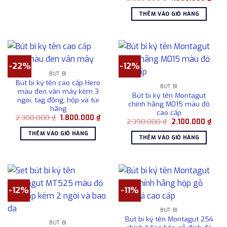
1.500.000 ₫.
gốc
hiện
là:
tại
THÊM VÀO GIỎ HÀNG
2.025.000 ₫.
là:
1.80
-22%
-12%
BÚT BI
Bút bi ký tên cao cấp Hero
BÚT BI
màu đen vân mây kèm 3
Bút bi ký tên Montagut
ngòi, tag đồng; hộp và túi
chính hãng M015 màu đỏ
hãng
cao cấp
Giá
Giá
2.300.000
₫
1.800.000
₫
Giá
Giá
2.390.000
₫
2.100.000
₫
gốc
hiện
gốc
hiện
là:
tại
THÊM VÀO GIỎ HÀNG
là:
tại
2.300.000 ₫.
là:
THÊM VÀO GIỎ HÀNG
2.390.000 ₫.
là:
1.800.000 ₫.
2.10
-12%
-11%
BÚT BI
Bút bi ký tên Montagut 254
BÚT BI