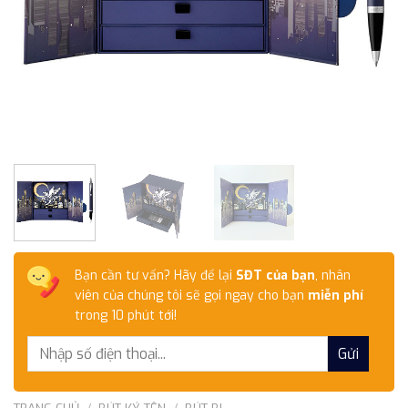
Bạn cần tư vấn? Hãy để lại
SĐT của bạn
, nhân
viên của chúng tôi sẽ gọi ngay cho bạn
miễn phí
trong 10 phút tới!
TRANG CHỦ
/
BÚT KÝ TÊN
/
BÚT BI