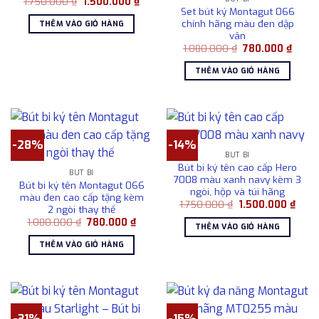
Giá
Giá
1.750.000
₫
1.500.000
₫
gốc
hiện
Set bút ký Montagut 066
là:
tại
chính hãng màu đen dập
THÊM VÀO GIỎ HÀNG
1.750.000 ₫.
là:
vân
1.500.000 ₫.
Giá
Giá
1.080.000
₫
780.000
₫
gốc
hiện
là:
tại
THÊM VÀO GIỎ HÀNG
1.080.000 ₫.
là:
780.0
-28%
-14%
BÚT BI
Bút bi ký tên cao cấp Hero
BÚT BI
7008 màu xanh navy kèm 3
Bút bi ký tên Montagut 066
ngòi, hộp và túi hãng
màu đen cao cấp tặng kèm
Giá
Giá
1.750.000
₫
1.500.000
₫
2 ngòi thay thế
gốc
hiện
Giá
Giá
1.080.000
₫
780.000
₫
là:
tại
THÊM VÀO GIỎ HÀNG
gốc
hiện
1.750.000 ₫.
là:
là:
tại
1.500
THÊM VÀO GIỎ HÀNG
1.080.000 ₫.
là:
780.000 ₫.
-31%
-15%