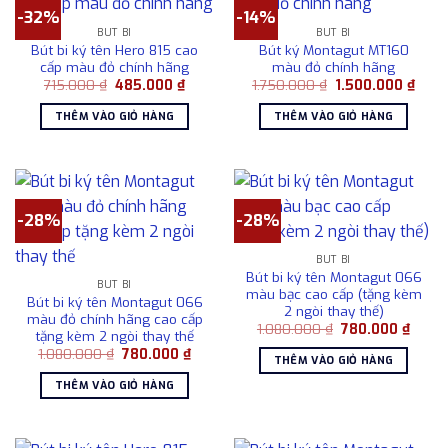
-32%
-14%
BÚT BI
BÚT BI
Bút bi ký tên Hero 815 cao
Bút ký Montagut MT160
cấp màu đỏ chính hãng
màu đỏ chính hãng
Giá
Giá
Giá
Giá
715.000
₫
485.000
₫
1.750.000
₫
1.500.000
₫
gốc
hiện
gốc
hiện
là:
tại
là:
tại
THÊM VÀO GIỎ HÀNG
THÊM VÀO GIỎ HÀNG
715.000 ₫.
là:
1.750.000 ₫.
là:
485.000 ₫.
1.500
-28%
-28%
BÚT BI
Bút bi ký tên Montagut 066
BÚT BI
màu bạc cao cấp (tặng kèm
Bút bi ký tên Montagut 066
2 ngòi thay thế)
màu đỏ chính hãng cao cấp
Giá
Giá
1.080.000
₫
780.000
₫
tặng kèm 2 ngòi thay thế
gốc
hiện
Giá
Giá
1.080.000
₫
780.000
₫
là:
tại
THÊM VÀO GIỎ HÀNG
gốc
hiện
1.080.000 ₫.
là:
là:
tại
780.0
THÊM VÀO GIỎ HÀNG
1.080.000 ₫.
là:
780.000 ₫.