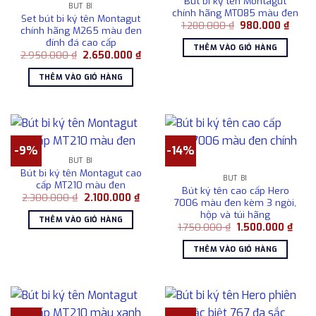
Bút bi ký tên Montagut
BÚT BI
chính hãng MT085 màu đen
Set bút bi ký tên Montagut
Giá
Giá
1.280.000
₫
980.000
₫
chính hãng M265 màu đen
gốc
hiện
đính đá cao cấp
là:
tại
THÊM VÀO GIỎ HÀNG
1.280.000 ₫.
là:
Giá
Giá
2.950.000
₫
2.650.000
₫
980.0
gốc
hiện
là:
tại
THÊM VÀO GIỎ HÀNG
2.950.000 ₫.
là:
2.650.000 ₫.
-9%
-14%
BÚT BI
Bút bi ký tên Montagut cao
BÚT BI
cấp MT210 màu đen
Bút ký tên cao cấp Hero
Giá
Giá
2.300.000
₫
2.100.000
₫
7006 màu đen kèm 3 ngòi,
gốc
hiện
hộp và túi hãng
là:
tại
THÊM VÀO GIỎ HÀNG
2.300.000 ₫.
là:
Giá
Giá
1.750.000
₫
1.500.000
₫
2.100.000 ₫.
gốc
hiện
là:
tại
THÊM VÀO GIỎ HÀNG
1.750.000 ₫.
là:
1.500