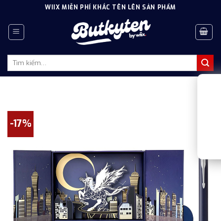
Skip
WIIX MIỄN PHÍ KHẮC TÊN LÊN SẢN PHẨM
to
content
Tìm
kiếm:
-17%