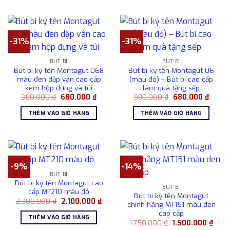
-31%
-31%
BÚT BI
BÚT BI
Bút bi ký tên Montagut 068
Bút bi ký tên Montagut 06
màu đen dập vân cao cấp
(màu đỏ) – Bút bi cao cấp
kèm hộp đựng và túi
làm quà tặng sếp
Giá
Giá
Giá
Giá
980.000
₫
680.000
₫
980.000
₫
680.000
₫
gốc
hiện
gốc
hiện
là:
tại
là:
tại
THÊM VÀO GIỎ HÀNG
THÊM VÀO GIỎ HÀNG
980.000 ₫.
là:
980.000 ₫.
là:
680.000 ₫.
680.0
-9%
-14%
BÚT BI
Bút bi ký tên Montagut cao
BÚT BI
cấp MT210 màu đỏ
Bút bi ký tên Montagut
Giá
Giá
2.300.000
₫
2.100.000
₫
chính hãng MT151 màu đen
gốc
hiện
cao cấp
là:
tại
THÊM VÀO GIỎ HÀNG
2.300.000 ₫.
là:
Giá
Giá
1.750.000
₫
1.500.000
₫
2.100.000 ₫.
gốc
hiện