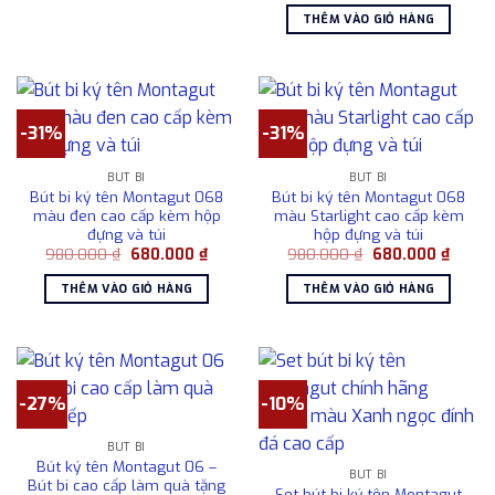
là:
tại
THÊM VÀO GIỎ HÀNG
1.750.000 ₫.
là:
1.500
-31%
-31%
BÚT BI
BÚT BI
Bút bi ký tên Montagut 068
Bút bi ký tên Montagut 068
màu đen cao cấp kèm hộp
màu Starlight cao cấp kèm
đựng và túi
hộp đựng và túi
Giá
Giá
Giá
Giá
980.000
₫
680.000
₫
980.000
₫
680.000
₫
gốc
hiện
gốc
hiện
là:
tại
là:
tại
THÊM VÀO GIỎ HÀNG
THÊM VÀO GIỎ HÀNG
980.000 ₫.
là:
980.000 ₫.
là:
680.000 ₫.
680.0
-27%
-10%
BÚT BI
Bút ký tên Montagut 06 –
BÚT BI
Bút bi cao cấp làm quà tặng
Set bút bi ký tên Montagut