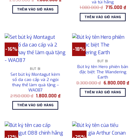
và túi hãng
gốc
hiện
Giá
Giá
là:
tại
1.080.000
₫
715.000
₫
THÊM VÀO GIỎ HÀNG
gốc
hiện
2.050.000 ₫.
là:
là:
tại
1.800.000 ₫.
THÊM VÀO GIỎ HÀNG
1.080.000 ₫.
là:
715.00
-16%
-18%
BÚT BI
Bút ký tên Hero phiên bản
BÚT BI
đặc biệt: The Wandering
Set bút ký Montagut kèm
Earth
sổ da cao cấp và 2 ngòi
Giá
Giá
8.300.000
₫
6.800.000
₫
thay thế làm quà tặng –
gốc
hiện
WA087
là:
tại
THÊM VÀO GIỎ HÀNG
8.300.000 ₫.
là:
Giá
Giá
2.150.000
₫
1.800.000
₫
6.80
gốc
hiện
là:
tại
THÊM VÀO GIỎ HÀNG
2.150.000 ₫.
là:
1.800.000 ₫.
-12%
-25%