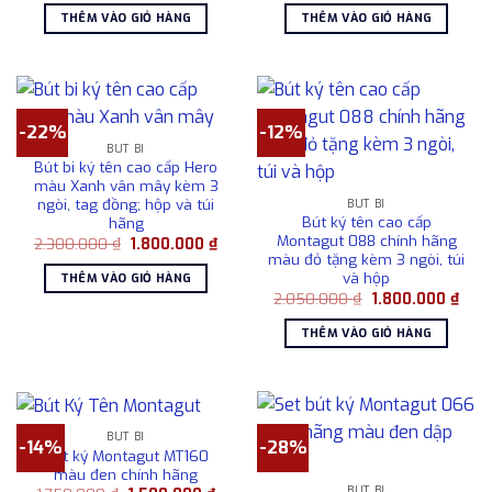
là:
tại
là:
tại
THÊM VÀO GIỎ HÀNG
THÊM VÀO GIỎ HÀNG
4.300.000 ₫.
là:
900.000 ₫.
là:
3.600.000 ₫.
750.00
-22%
-12%
BÚT BI
Bút bi ký tên cao cấp Hero
màu Xanh vân mây kèm 3
ngòi, tag đồng; hộp và túi
BÚT BI
Bút ký tên cao cấp
hãng
Montagut 088 chính hãng
Giá
Giá
2.300.000
₫
1.800.000
₫
gốc
hiện
màu đỏ tặng kèm 3 ngòi, túi
là:
tại
và hộp
THÊM VÀO GIỎ HÀNG
2.300.000 ₫.
là:
Giá
Giá
2.050.000
₫
1.800.000
₫
1.800.000 ₫.
gốc
hiện
là:
tại
THÊM VÀO GIỎ HÀNG
2.050.000 ₫.
là:
1.80
BÚT BI
-14%
-28%
Bút ký Montagut MT160
màu đen chính hãng
BÚT BI