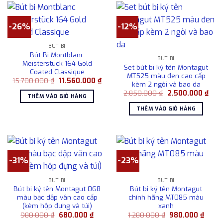
-26%
-12%
BÚT BI
Bút Bi Montblanc
BÚT BI
Meisterstück 164 Gold
Set bút bi ký tên Montagut
Coated Classique
MT525 màu đen cao cấp
Giá
Giá
15.700.000
₫
11.560.000
₫
kèm 2 ngòi và bao da
gốc
hiện
Giá
Giá
là:
tại
2.850.000
₫
2.500.000
₫
THÊM VÀO GIỎ HÀNG
gốc
hiện
15.700.000 ₫.
là:
là:
tại
11.560.000 ₫.
THÊM VÀO GIỎ HÀNG
2.850.000 ₫.
là:
2.50
-31%
-23%
BÚT BI
BÚT BI
Bút bi ký tên Montagut 068
Bút bi ký tên Montagut
màu bạc dập vân cao cấp
chính hãng MT085 màu
(kèm hộp đựng và túi)
xanh
Giá
Giá
Giá
Giá
980.000
₫
680.000
₫
1.280.000
₫
980.000
₫
gốc
hiện
gốc
hiện