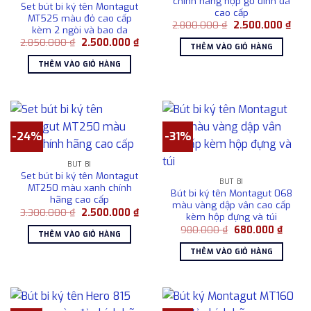
chính hãng hộp gỗ đính đá
Set bút bi ký tên Montagut
cao cấp
MT525 màu đỏ cao cấp
Giá
Giá
2.800.000
₫
2.500.000
₫
kèm 2 ngòi và bao da
gốc
hiện
Giá
Giá
2.850.000
₫
2.500.000
₫
là:
tại
THÊM VÀO GIỎ HÀNG
gốc
hiện
2.800.000 ₫.
là:
là:
tại
2.50
THÊM VÀO GIỎ HÀNG
2.850.000 ₫.
là:
2.500.000 ₫.
-24%
-31%
BÚT BI
Set bút bi ký tên Montagut
BÚT BI
MT250 màu xanh chính
Bút bi ký tên Montagut 068
hãng cao cấp
màu vàng dập vân cao cấp
Giá
Giá
3.300.000
₫
2.500.000
₫
kèm hộp đựng và túi
gốc
hiện
Giá
Giá
là:
tại
980.000
₫
680.000
₫
THÊM VÀO GIỎ HÀNG
gốc
hiện
3.300.000 ₫.
là:
là:
tại
2.500.000 ₫.
THÊM VÀO GIỎ HÀNG
980.000 ₫.
là:
680.0