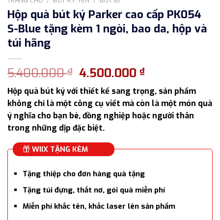
Hộp quà bút ký Parker cao cấp PK054
S-Blue tặng kèm 1 ngòi, bao da, hộp và
túi hãng
Giá
Giá
5.400.000
4.500.000
₫
₫
gốc
hiện
Hộp quà bút ký với thiết kế sang trọng, sản phẩm
là:
tại
không chỉ là một công cụ viết mà còn là một món quà
5.400.000 ₫.
là:
ý nghĩa cho bạn bè, đồng nghiệp hoặc người thân
4.500.000 ₫.
trong những dịp đặc biệt.
WIIX TẶNG KÈM
Tặng thiệp cho đơn hàng quà tặng
Tặng túi đựng, thắt nơ, gói quà miễn phí
Miễn phí khắc tên, khắc laser lên sản phẩm