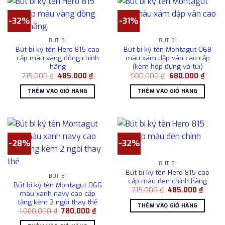
-32%
-31%
BÚT BI
BÚT BI
Bút bi ký tên Hero 815 cao
Bút bi ký tên Montagut 068
cấp màu vàng đồng chính
màu xám dập vân cao cấp
hãng
(kèm hộp đựng và túi)
Giá
Giá
Giá
Giá
715.000
₫
485.000
₫
980.000
₫
680.000
₫
gốc
hiện
gốc
hiện
là:
tại
là:
tại
THÊM VÀO GIỎ HÀNG
THÊM VÀO GIỎ HÀNG
715.000 ₫.
là:
980.000 ₫.
là:
485.000 ₫.
680.0
-28%
-32%
BÚT BI
Bút bi ký tên Hero 815 cao
BÚT BI
cấp màu đen chính hãng
Bút bi ký tên Montagut 066
Giá
Giá
715.000
₫
485.000
₫
màu xanh navy cao cấp
gốc
hiện
tặng kèm 2 ngòi thay thế
là:
tại
THÊM VÀO GIỎ HÀNG
715.000 ₫.
là:
Giá
Giá
1.080.000
₫
780.000
₫
485.00
gốc
hiện
là:
tại