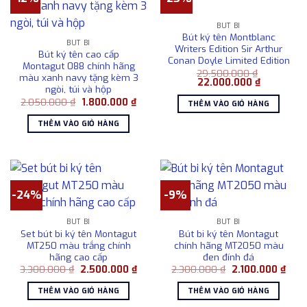
BÚT BI
Bút ký tên Montblanc
BÚT BI
Writers Edition Sir Arthur
Bút ký tên cao cấp
Conan Doyle Limited Edition
Montagut 088 chính hãng
29.500.000
₫
màu xanh navy tặng kèm 3
Giá
Giá
22.000.000
₫
ngòi, túi và hộp
gốc
hiện
là:
tại
Giá
Giá
2.050.000
₫
1.800.000
₫
THÊM VÀO GIỎ HÀNG
29.500.000 ₫.
là:
gốc
hiện
22.000.00
là:
tại
THÊM VÀO GIỎ HÀNG
2.050.000 ₫.
là:
1.800.000 ₫.
-24%
-9%
BÚT BI
BÚT BI
Set bút bi ký tên Montagut
Bút bi ký tên Montagut
MT250 màu trắng chính
chính hãng MT2050 màu
hãng cao cấp
đen đính đá
Giá
Giá
Giá
Giá
3.300.000
₫
2.500.000
₫
2.300.000
₫
2.100.000
₫
gốc
hiện
gốc
hiện
là:
tại
là:
tại
THÊM VÀO GIỎ HÀNG
THÊM VÀO GIỎ HÀNG
3.300.000 ₫.
là:
2.300.000 ₫.
là:
2.500.000 ₫.
2.10