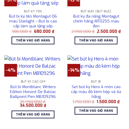
BÚT KÝ TÊN
BÚT MÁY (BÚT MỰC)
Bút bi ký tên Montagut 06
Bút ký đa năng Montagut
màu Starlight – Bút bi cao
chính hãng MT0255 màu
cấp làm quà tặng sếp
đen
Giá
Giá
Giá
Giá
980.000
₫
680.000
₫
2.950.000
₫
2.500.000
₫
gốc
hiện
gốc
hiện
là:
tại
là:
tại
THÊM VÀO GIỎ HÀNG
THÊM VÀO GIỎ HÀNG
980.000 ₫.
là:
2.950.000 ₫.
là:
680.000 ₫.
2.50
-4%
-14%
BÚT KÝ CAO CẤP
BÚT BI
Bút bi Montblanc Writers
Set bút ký Hero 4 món cao
Edition Honoré De Balzac
cấp màu đỏ kèm hộp và túi
Ballpoint Pen MB109296
hãng
Giá
Giá
35.950.000
₫
1.750.000
₫
1.500.000
₫
Giá
Giá
gốc
hiện
34.500.000
₫
gốc
hiện
là:
tại
THÊM VÀO GIỎ HÀNG
là:
tại
1.750.000 ₫.
là:
THÊM VÀO GIỎ HÀNG
35.950.000 ₫.
là:
1.500
34.500.000 ₫.