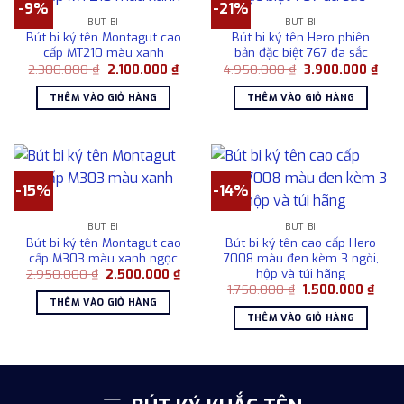
-9%
-21%
BÚT BI
BÚT BI
Bút bi ký tên Montagut cao
Bút bi ký tên Hero phiên
cấp MT210 màu xanh
bản đặc biệt 767 đa sắc
Giá
Giá
Giá
Giá
2.300.000
₫
2.100.000
₫
4.950.000
₫
3.900.000
₫
gốc
hiện
gốc
hiện
là:
tại
là:
tại
THÊM VÀO GIỎ HÀNG
THÊM VÀO GIỎ HÀNG
2.300.000 ₫.
là:
4.950.000 ₫.
là:
2.100.000 ₫.
3.90
-15%
-14%
BÚT BI
BÚT BI
Bút bi ký tên Montagut cao
Bút bi ký tên cao cấp Hero
cấp M303 màu xanh ngọc
7008 màu đen kèm 3 ngòi,
hộp và túi hãng
Giá
Giá
2.950.000
₫
2.500.000
₫
gốc
hiện
Giá
Giá
1.750.000
₫
1.500.000
₫
là:
tại
gốc
hiện
THÊM VÀO GIỎ HÀNG
2.950.000 ₫.
là:
là:
tại
THÊM VÀO GIỎ HÀNG
2.500.000 ₫.
1.750.000 ₫.
là:
1.500