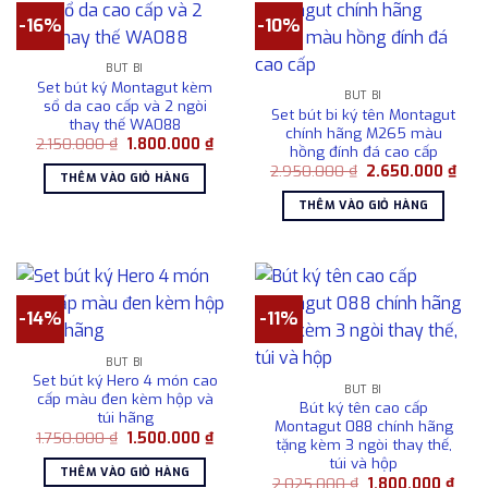
-16%
-10%
BÚT BI
Set bút ký Montagut kèm
BÚT BI
sổ da cao cấp và 2 ngòi
Set bút bi ký tên Montagut
thay thế WA088
chính hãng M265 màu
Giá
Giá
2.150.000
₫
1.800.000
₫
hồng đính đá cao cấp
gốc
hiện
Giá
Giá
là:
tại
2.950.000
₫
2.650.000
₫
THÊM VÀO GIỎ HÀNG
gốc
hiện
2.150.000 ₫.
là:
là:
tại
1.800.000 ₫.
THÊM VÀO GIỎ HÀNG
2.950.000 ₫.
là:
2.65
-14%
-11%
BÚT BI
Set bút ký Hero 4 món cao
BÚT BI
cấp màu đen kèm hộp và
Bút ký tên cao cấp
túi hãng
Montagut 088 chính hãng
Giá
Giá
1.750.000
₫
1.500.000
₫
tặng kèm 3 ngòi thay thế,
gốc
hiện
túi và hộp
là:
tại
THÊM VÀO GIỎ HÀNG
1.750.000 ₫.
là:
Giá
Giá
2.025.000
₫
1.800.000
₫