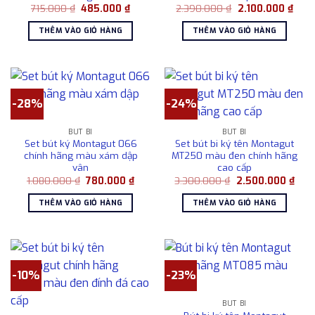
Giá
Giá
Giá
Giá
715.000
₫
485.000
₫
2.390.000
₫
2.100.000
₫
gốc
hiện
gốc
hiện
là:
tại
là:
tại
THÊM VÀO GIỎ HÀNG
THÊM VÀO GIỎ HÀNG
715.000 ₫.
là:
2.390.000 ₫.
là:
485.000 ₫.
2.10
-28%
-24%
BÚT BI
BÚT BI
Set bút ký Montagut 066
Set bút bi ký tên Montagut
chính hãng màu xám dập
MT250 màu đen chính hãng
vân
cao cấp
Giá
Giá
Giá
Giá
1.080.000
₫
780.000
₫
3.300.000
₫
2.500.000
₫
gốc
hiện
gốc
hiện
là:
tại
là:
tại
THÊM VÀO GIỎ HÀNG
THÊM VÀO GIỎ HÀNG
1.080.000 ₫.
là:
3.300.000 ₫.
là:
780.000 ₫.
2.50
-10%
-23%
BÚT BI