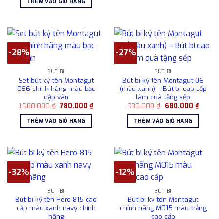
THÊM VÀO GIỎ HÀNG
1.080.000 ₫.
là:
780.000 ₫.
-28%
-27%
BÚT BI
BÚT BI
Set bút ký tên Montagut
Bút bi ký tên Montagut 06
066 chính hãng màu bạc
(màu xanh) – Bút bi cao cấp
dập vân
làm quà tặng sếp
Giá
Giá
Giá
Giá
1.080.000
₫
780.000
₫
930.000
₫
680.000
₫
gốc
hiện
gốc
hiện
là:
tại
là:
tại
THÊM VÀO GIỎ HÀNG
THÊM VÀO GIỎ HÀNG
1.080.000 ₫.
là:
930.000 ₫.
là:
780.000 ₫.
680.0
-32%
-12%
BÚT BI
BÚT BI
Bút bi ký tên Hero 815 cao
Bút bi ký tên Montagut
cấp màu xanh navy chính
chính hãng M015 màu trắng
hãng
cao cấp