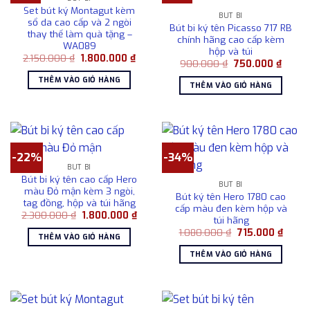
Set bút ký Montagut kèm
BÚT BI
sổ da cao cấp và 2 ngòi
Bút bi ký tên Picasso 717 RB
thay thế làm quà tặng –
chính hãng cao cấp kèm
WA089
hộp và túi
Giá
Giá
2.150.000
₫
1.800.000
₫
Giá
Giá
900.000
₫
750.000
₫
gốc
hiện
gốc
hiện
là:
tại
THÊM VÀO GIỎ HÀNG
là:
tại
2.150.000 ₫.
là:
THÊM VÀO GIỎ HÀNG
900.000 ₫.
là:
1.800.000 ₫.
750.00
-22%
-34%
BÚT BI
Bút bi ký tên cao cấp Hero
BÚT BI
màu Đỏ mận kèm 3 ngòi,
Bút ký tên Hero 1780 cao
tag đồng, hộp và túi hãng
cấp màu đen kèm hộp và
Giá
Giá
2.300.000
₫
1.800.000
₫
túi hãng
gốc
hiện
Giá
Giá
là:
tại
1.080.000
₫
715.000
₫
THÊM VÀO GIỎ HÀNG
gốc
hiện
2.300.000 ₫.
là:
là:
tại
1.800.000 ₫.
THÊM VÀO GIỎ HÀNG
1.080.000 ₫.
là:
715.00