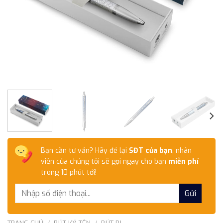
Bạn cần tư vấn? Hãy để lại
SĐT của bạn
, nhân
viên của chúng tôi sẽ gọi ngay cho bạn
miễn phí
trong 10 phút tới!
TRANG CHỦ
/
BÚT KÝ TÊN
/
BÚT BI