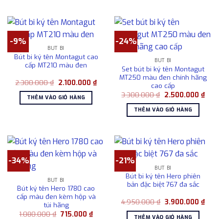
780.000 ₫.
-9%
-24%
BÚT BI
Bút bi ký tên Montagut cao
BÚT BI
cấp MT210 màu đen
Set bút bi ký tên Montagut
MT250 màu đen chính hãng
Giá
Giá
2.300.000
₫
2.100.000
₫
cao cấp
gốc
hiện
Giá
Giá
là:
tại
3.300.000
₫
2.500.000
₫
THÊM VÀO GIỎ HÀNG
gốc
hiện
2.300.000 ₫.
là:
là:
tại
2.100.000 ₫.
THÊM VÀO GIỎ HÀNG
3.300.000 ₫.
là:
2.50
-34%
-21%
BÚT BI
Bút bi ký tên Hero phiên
BÚT BI
bản đặc biệt 767 đa sắc
Bút ký tên Hero 1780 cao
cấp màu đen kèm hộp và
Giá
Giá
4.950.000
₫
3.900.000
₫
túi hãng
gốc
hiện
Giá
Giá
1.080.000
₫
715.000
₫
là:
tại
THÊM VÀO GIỎ HÀNG