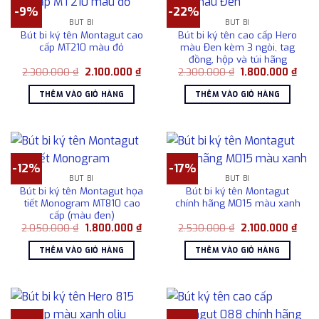
-9%
-22%
BÚT BI
BÚT BI
Bút bi ký tên Montagut cao
Bút bi ký tên cao cấp Hero
cấp MT210 màu đỏ
màu Đen kèm 3 ngòi, tag
đồng, hộp và túi hãng
Giá
Giá
Giá
Giá
2.300.000
₫
2.100.000
₫
2.300.000
₫
1.800.000
₫
gốc
hiện
gốc
hiện
là:
tại
là:
tại
THÊM VÀO GIỎ HÀNG
THÊM VÀO GIỎ HÀNG
2.300.000 ₫.
là:
2.300.000 ₫.
là:
2.100.000 ₫.
1.80
-12%
-17%
BÚT BI
BÚT BI
Bút bi ký tên Montagut họa
Bút bi ký tên Montagut
tiết Monogram MT810 cao
chính hãng M015 màu xanh
cấp (màu đen)
Giá
Giá
Giá
Giá
2.050.000
₫
1.800.000
₫
2.530.000
₫
2.100.000
₫
gốc
hiện
gốc
hiện
là:
tại
là:
tại
THÊM VÀO GIỎ HÀNG
THÊM VÀO GIỎ HÀNG
2.050.000 ₫.
là:
2.530.000 ₫.
là:
1.800.000 ₫.
2.10