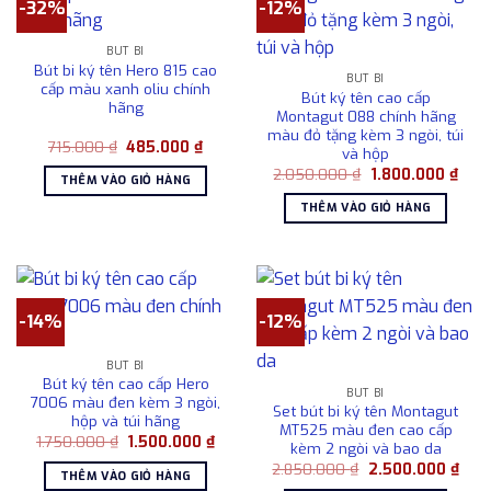
-32%
-12%
BÚT BI
Bút bi ký tên Hero 815 cao
BÚT BI
cấp màu xanh oliu chính
Bút ký tên cao cấp
hãng
Montagut 088 chính hãng
màu đỏ tặng kèm 3 ngòi, túi
Giá
Giá
715.000
₫
485.000
₫
và hộp
gốc
hiện
Giá
Giá
là:
tại
2.050.000
₫
1.800.000
₫
THÊM VÀO GIỎ HÀNG
gốc
hiện
715.000 ₫.
là:
là:
tại
485.000 ₫.
THÊM VÀO GIỎ HÀNG
2.050.000 ₫.
là:
1.80
-14%
-12%
BÚT BI
Bút ký tên cao cấp Hero
BÚT BI
7006 màu đen kèm 3 ngòi,
Set bút bi ký tên Montagut
hộp và túi hãng
MT525 màu đen cao cấp
Giá
Giá
1.750.000
₫
1.500.000
₫
kèm 2 ngòi và bao da
gốc
hiện
Giá
Giá
là:
tại
2.850.000
₫
2.500.000
₫
THÊM VÀO GIỎ HÀNG
gốc
hiện
1.750.000 ₫.
là: