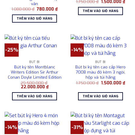
Giá
Giá
1.750.000
₫
1.500.000
₫
vân
gốc
hiện
Giá
Giá
1.080.000
₫
780.000
₫
là:
tại
THÊM VÀO GIỎ HÀNG
gốc
hiện
1.750.000 ₫.
là:
là:
tại
1.500
THÊM VÀO GIỎ HÀNG
1.080.000 ₫.
là:
780.000 ₫.
-25%
-14%
BÚT BI
BÚT BI
Bút ký tên Montblanc
Bút bi ký tên cao cấp Hero
Writers Edition Sir Arthur
7008 màu đỏ kèm 3 ngòi,
Conan Doyle Limited Edition
hộp và túi hãng
Giá
Giá
29.500.000
₫
1.750.000
₫
1.500.000
₫
Giá
Giá
gốc
hiện
22.000.000
₫
gốc
hiện
là:
tại
là:
tại
1.750.000 ₫.
là:
THÊM VÀO GIỎ HÀNG
THÊM VÀO GIỎ HÀNG
29.500.000 ₫.
là:
1.500
22.000.000 ₫.
-14%
-31%