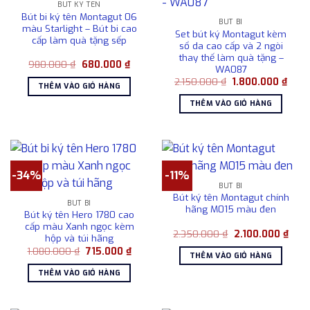
BÚT KÝ TÊN
Bút bi ký tên Montagut 06
BÚT BI
màu Starlight – Bút bi cao
Set bút ký Montagut kèm
cấp làm quà tặng sếp
sổ da cao cấp và 2 ngòi
thay thế làm quà tặng –
Giá
Giá
980.000
₫
680.000
₫
WA087
gốc
hiện
Giá
Giá
là:
tại
2.150.000
₫
1.800.000
₫
THÊM VÀO GIỎ HÀNG
gốc
hiện
980.000 ₫.
là:
là:
tại
680.000 ₫.
THÊM VÀO GIỎ HÀNG
2.150.000 ₫.
là:
1.800
-34%
-11%
BÚT BI
Bút ký tên Montagut chính
BÚT BI
hãng M015 màu đen
Bút ký tên Hero 1780 cao
cấp màu Xanh ngọc kèm
Giá
Giá
2.350.000
₫
2.100.000
₫
hộp và túi hãng
gốc
hiện
Giá
Giá
1.080.000
₫
715.000
₫
là:
tại
THÊM VÀO GIỎ HÀNG
gốc
hiện
2.350.000 ₫.
là:
là:
tại
2.10
THÊM VÀO GIỎ HÀNG
1.080.000 ₫.
là:
715.000 ₫.