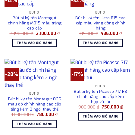
-12%
-32%
BÚT BI
BÚT BI
Bút bi ký tên Montagut
Bút bi ký tên Hero 815 cao
chính hãng M015 màu trắng
cấp màu vàng đồng chính
cao cấp
hãng
Giá
Giá
Giá
Giá
2.390.000
₫
2.100.000
₫
715.000
₫
485.000
₫
gốc
hiện
gốc
hiện
là:
tại
là:
tại
THÊM VÀO GIỎ HÀNG
THÊM VÀO GIỎ HÀNG
2.390.000 ₫.
là:
715.000 ₫.
là:
2.100.000 ₫.
485.00
-28%
-17%
BÚT BI
Bút bi ký tên Picasso 717 RB
BÚT BI
chính hãng cao cấp kèm
Bút bi ký tên Montagut 066
hộp và túi
màu đỏ chính hãng cao cấp
Giá
Giá
900.000
₫
750.000
₫
tặng kèm 2 ngòi thay thế
gốc
hiện
Giá
Giá
1.080.000
₫
780.000
₫
là:
tại
THÊM VÀO GIỎ HÀNG
gốc
hiện
900.000 ₫.
là:
là:
tại
750.00
THÊM VÀO GIỎ HÀNG
1.080.000 ₫.
là:
780.000 ₫.