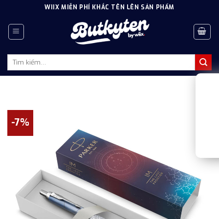
Skip
WIIX MIỄN PHÍ KHẮC TÊN LÊN SẢN PHẨM
to
content
Tìm
kiếm:
-7%