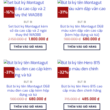
-16%
-31%
BÚT BI
BÚT BI
Set bút ký Montagut kèm
Bút bi ký tên Montagut 068
sổ da cao cấp và 2 ngòi
màu xám dập vân cao cấp
thay thế WA088
(kèm hộp đựng và túi)
Giá
Giá
Giá
Giá
2.150.000
₫
1.800.000
₫
980.000
₫
680.000
₫
gốc
hiện
gốc
hiện
là:
tại
là:
tại
THÊM VÀO GIỎ HÀNG
THÊM VÀO GIỎ HÀNG
2.150.000 ₫.
là:
980.000 ₫.
là:
1.800.000 ₫.
680.0
-31%
-32%
BÚT BI
BÚT BI
Bút bi ký tên Montagut 068
Bút bi ký tên Hero 815 cao
màu đen cao cấp kèm hộp
cấp màu đen chính hãng
đựng và túi
Giá
Giá
Giá
Giá
980.000
₫
680.000
₫
715.000
₫
485.000
₫
gốc
hiện
gốc
hiện
là:
tại
là:
tại
THÊM VÀO GIỎ HÀNG
THÊM VÀO GIỎ HÀNG
980.000 ₫.
là:
715.000 ₫.
là: