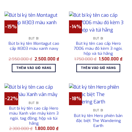
680.000 ₫.
485.00
-15%
-14%
BÚT BI
BÚT BI
Bút bi ký tên Montagut cao
Bút ký tên cao cấp Hero
cấp M303 màu xanh navy
7006 màu đỏ kèm 3 ngòi,
hộp và túi hãng
Giá
Giá
Giá
Giá
2.950.000
₫
2.500.000
₫
1.750.000
₫
1.500.000
₫
gốc
hiện
gốc
hiện
là:
tại
là:
tại
THÊM VÀO GIỎ HÀNG
THÊM VÀO GIỎ HÀNG
2.950.000 ₫.
là:
1.750.000 ₫.
là:
2.500.000 ₫.
1.500
-22%
-18%
BÚT BI
Bút bi ký tên cao cấp Hero
BÚT BI
màu Xanh vân mây kèm 3
Bút ký tên Hero phiên bản
ngòi, tag đồng; hộp và túi
đặc biệt: The Wandering
hãng
Earth
Giá
Giá
2.300.000
₫
1.800.000
₫
gốc
hiện