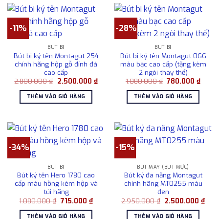
-11%
-28%
BÚT BI
BÚT BI
Bút bi ký tên Montagut 254
Bút bi ký tên Montagut 066
chính hãng hộp gỗ đính đá
màu bạc cao cấp (tặng kèm
cao cấp
2 ngòi thay thế)
Giá
Giá
Giá
Giá
2.800.000
₫
2.500.000
₫
1.080.000
₫
780.000
₫
gốc
hiện
gốc
hiện
là:
tại
là:
tại
THÊM VÀO GIỎ HÀNG
THÊM VÀO GIỎ HÀNG
2.800.000 ₫.
là:
1.080.000 ₫.
là:
2.500.000 ₫.
780.0
-34%
-15%
BÚT BI
BÚT MÁY (BÚT MỰC)
Bút ký tên Hero 1780 cao
Bút ký đa năng Montagut
cấp màu hồng kèm hộp và
chính hãng MT0255 màu
túi hãng
đen
Giá
Giá
Giá
Giá
1.080.000
₫
715.000
₫
2.950.000
₫
2.500.000
₫
gốc
hiện
gốc
hiện
là:
tại
là:
tại
THÊM VÀO GIỎ HÀNG
THÊM VÀO GIỎ HÀNG