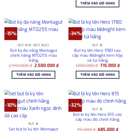
là:
tại
1.500.000 ₫.
THÊM VÀO GIỎ HÀNG
2.850.000 ₫.
là:
2.50
-15%
-34%
BÚT MÁY (BÚT MỰC)
BÚT BI
Bút ký đa năng Montagut
Bút ký tên Hero 1780 cao
chính hãng MT0255 màu
cấp màu Midnight kèm hộp
trắng
và túi hãng
Giá
Giá
Giá
Giá
2.950.000
₫
2.500.000
₫
1.080.000
₫
715.000
₫
gốc
hiện
gốc
hiện
là:
tại
là:
tại
THÊM VÀO GIỎ HÀNG
THÊM VÀO GIỎ HÀNG
2.950.000 ₫.
là:
1.080.000 ₫.
là:
2.500.000 ₫.
715.00
-10%
-32%
BÚT BI
Bút bi ký tên Hero 815 cao
cấp màu đỏ chính hãng
BÚT BI
Set bút bi ký tên Montagut
Giá
Giá
715.000
₫
485.000
₫