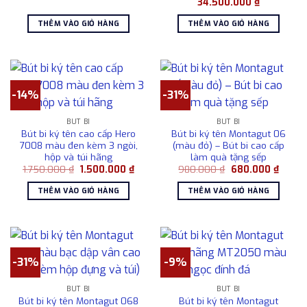
gốc
hiện
Giá
Giá
34.500.000
₫
là:
tại
gốc
hiện
2.050.000 ₫.
là:
là:
tại
THÊM VÀO GIỎ HÀNG
THÊM VÀO GIỎ HÀNG
1.800.000 ₫.
35.950.000 ₫.
là:
34.500.000
-14%
-31%
BÚT BI
BÚT BI
Bút bi ký tên cao cấp Hero
Bút bi ký tên Montagut 06
7008 màu đen kèm 3 ngòi,
(màu đỏ) – Bút bi cao cấp
hộp và túi hãng
làm quà tặng sếp
Giá
Giá
Giá
Giá
1.750.000
₫
1.500.000
₫
980.000
₫
680.000
₫
gốc
hiện
gốc
hiện
là:
tại
là:
tại
THÊM VÀO GIỎ HÀNG
THÊM VÀO GIỎ HÀNG
1.750.000 ₫.
là:
980.000 ₫.
là:
1.500.000 ₫.
680.0
-31%
-9%
BÚT BI
BÚT BI
Bút bi ký tên Montagut 068
Bút bi ký tên Montagut