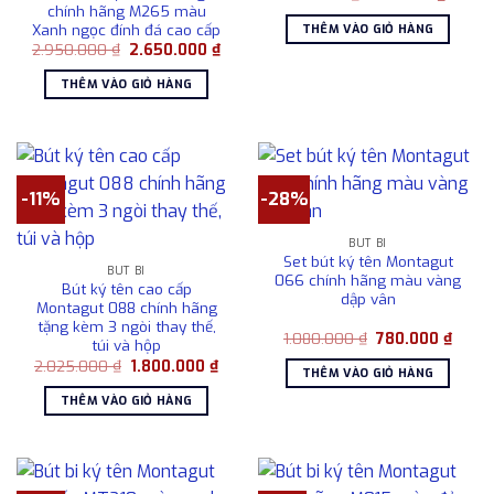
gốc
hiện
chính hãng M265 màu
là:
tại
Xanh ngọc đính đá cao cấp
THÊM VÀO GIỎ HÀNG
715.000 ₫.
là:
Giá
Giá
2.950.000
₫
2.650.000
₫
485.00
gốc
hiện
là:
tại
THÊM VÀO GIỎ HÀNG
2.950.000 ₫.
là:
2.650.000 ₫.
-11%
-28%
BÚT BI
Set bút ký tên Montagut
BÚT BI
066 chính hãng màu vàng
Bút ký tên cao cấp
dập vân
Montagut 088 chính hãng
tặng kèm 3 ngòi thay thế,
Giá
Giá
1.080.000
₫
780.000
₫
túi và hộp
gốc
hiện
Giá
Giá
2.025.000
₫
1.800.000
₫
là:
tại
THÊM VÀO GIỎ HÀNG
gốc
hiện
1.080.000 ₫.
là:
là:
tại
780.0
THÊM VÀO GIỎ HÀNG
2.025.000 ₫.
là:
1.800.000 ₫.