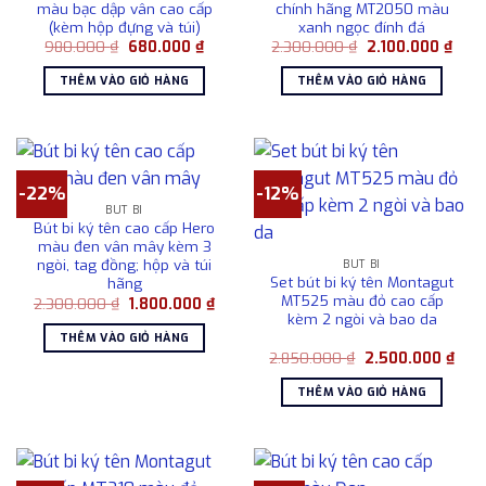
màu bạc dập vân cao cấp
chính hãng MT2050 màu
(kèm hộp đựng và túi)
xanh ngọc đính đá
Giá
Giá
Giá
Giá
980.000
₫
680.000
₫
2.300.000
₫
2.100.000
₫
gốc
hiện
gốc
hiện
là:
tại
là:
tại
THÊM VÀO GIỎ HÀNG
THÊM VÀO GIỎ HÀNG
980.000 ₫.
là:
2.300.000 ₫.
là:
680.000 ₫.
2.10
-22%
-12%
BÚT BI
Bút bi ký tên cao cấp Hero
màu đen vân mây kèm 3
ngòi, tag đồng; hộp và túi
BÚT BI
Set bút bi ký tên Montagut
hãng
MT525 màu đỏ cao cấp
Giá
Giá
2.300.000
₫
1.800.000
₫
gốc
hiện
kèm 2 ngòi và bao da
là:
tại
THÊM VÀO GIỎ HÀNG
2.300.000 ₫.
là:
Giá
Giá
2.850.000
₫
2.500.000
₫
1.800.000 ₫.
gốc
hiện
là:
tại
THÊM VÀO GIỎ HÀNG
2.850.000 ₫.
là:
2.50