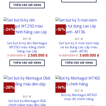
gốc
hiện
4.950.000 ₫.
là:
là:
tại
3.90
THÊM VÀO GIỎ HÀNG
1.080.000 ₫.
là:
715.000 ₫.
-24%
-16%
BÚT BI
BÚT BI
Set bút bi ký tên Montagut
Set bút ký 5 món kèm hộp
MT250 màu trắng chính
và túi đựng cao cấp màu
hãng cao cấp
xanh -MT36
Giá
Giá
Giá
Giá
3.300.000
₫
2.500.000
₫
4.300.000
₫
3.600.000
₫
gốc
hiện
gốc
hiện
là:
tại
là:
tại
THÊM VÀO GIỎ HÀNG
THÊM VÀO GIỎ HÀNG
3.300.000 ₫.
là:
4.300.000 ₫.
là:
2.500.000 ₫.
3.60
-28%
-14%
BÚT BI
Bút ký Montagut MT160
BÚT BI
màu đỏ chính hãng
Set bút ký Montagut 066
chính hãng màu đen dập