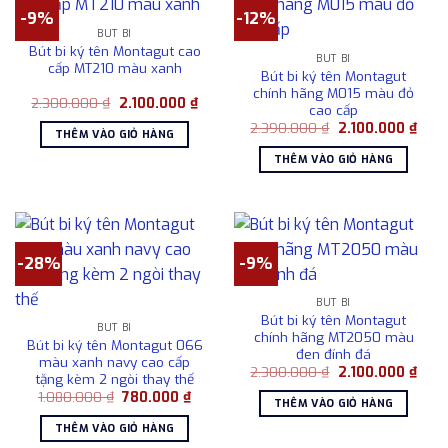
-9%
-12%
BÚT BI
Bút bi ký tên Montagut cao
BÚT BI
cấp MT210 màu xanh
Bút bi ký tên Montagut
chính hãng M015 màu đỏ
Giá
Giá
2.300.000
₫
2.100.000
₫
cao cấp
gốc
hiện
Giá
Giá
là:
tại
2.390.000
₫
2.100.000
₫
THÊM VÀO GIỎ HÀNG
gốc
hiện
2.300.000 ₫.
là:
là:
tại
2.100.000 ₫.
THÊM VÀO GIỎ HÀNG
2.390.000 ₫.
là:
2.10
-28%
-9%
BÚT BI
Bút bi ký tên Montagut
BÚT BI
chính hãng MT2050 màu
Bút bi ký tên Montagut 066
đen đính đá
màu xanh navy cao cấp
Giá
Giá
2.300.000
₫
2.100.000
₫
tặng kèm 2 ngòi thay thế
gốc
hiện
Giá
Giá
1.080.000
₫
780.000
₫
là:
tại
THÊM VÀO GIỎ HÀNG
gốc
hiện
2.300.000 ₫.
là:
là:
tại
2.10
THÊM VÀO GIỎ HÀNG
1.080.000 ₫.
là: