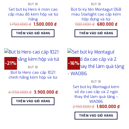
BÚT BI
BÚT BI
Set bút ký Hero 4 món cao
Bút bi ký tên Montagut 068
cấp màu đỏ kèm hộp và túi
màu Starlight cao cấp kèm
hãng
hộp đựng và túi
Giá
Giá
Giá
Giá
1.750.000
₫
1.500.000
₫
980.000
₫
680.000
₫
gốc
hiện
gốc
hiện
là:
tại
là:
tại
THÊM VÀO GIỎ HÀNG
THÊM VÀO GIỎ HÀNG
1.750.000 ₫.
là:
980.000 ₫.
là:
1.500.000 ₫.
680.0
-21%
-16%
BÚT BI
Bút bi Hero cao cấp 1021
chính hãng kèm hộp và túi
BÚT BI
Set bút ký Montagut kèm
sổ da cao cấp và 2 ngòi
Giá
Giá
4.950.000
₫
3.900.000
₫
gốc
hiện
thay thế làm quà tặng –
là:
tại
WA086
THÊM VÀO GIỎ HÀNG
4.950.000 ₫.
là:
Giá
Giá
2.150.000
₫
1.800.000
₫
3.900.000 ₫.
gốc
hiện
là:
tại
THÊM VÀO GIỎ HÀNG
2.150.000 ₫.
là:
1.800