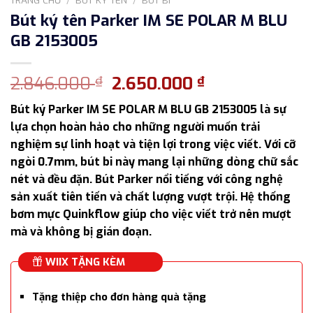
Bút ký tên Parker IM SE POLAR M BLU
GB 2153005
Giá
Giá
2.846.000
2.650.000
₫
₫
gốc
hiện
Bút ký Parker IM SE POLAR M BLU GB 2153005 là sự
là:
tại
lựa chọn hoàn hảo cho những người muốn trải
2.846.000 ₫.
là:
nghiệm sự linh hoạt và tiện lợi trong việc viết. Với cỡ
2.650.000 ₫.
ngòi 0.7mm, bút bi này mang lại những dòng chữ sắc
nét và đều đặn. Bút Parker nổi tiếng với công nghệ
sản xuất tiên tiến và chất lượng vượt trội. Hệ thống
bơm mực Quinkflow giúp cho việc viết trở nên mượt
mà và không bị gián đoạn.
WIIX TẶNG KÈM
Tặng thiệp cho đơn hàng quà tặng