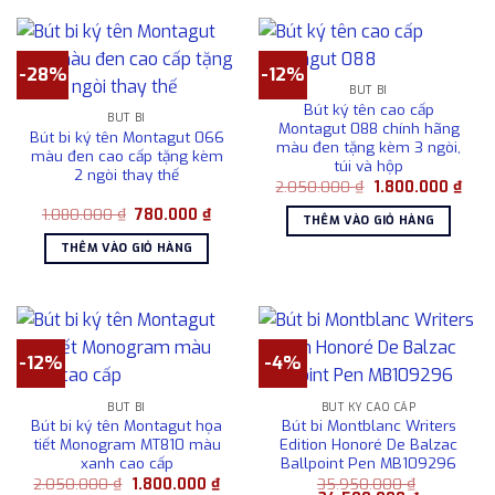
-28%
-12%
BÚT BI
Bút ký tên cao cấp
BÚT BI
Montagut 088 chính hãng
Bút bi ký tên Montagut 066
màu đen tặng kèm 3 ngòi,
màu đen cao cấp tặng kèm
túi và hộp
2 ngòi thay thế
Giá
Giá
2.050.000
₫
1.800.000
₫
gốc
hiện
Giá
Giá
1.080.000
₫
780.000
₫
là:
tại
THÊM VÀO GIỎ HÀNG
gốc
hiện
2.050.000 ₫.
là:
là:
tại
1.80
THÊM VÀO GIỎ HÀNG
1.080.000 ₫.
là:
780.000 ₫.
-12%
-4%
BÚT BI
BÚT KÝ CAO CẤP
Bút bi ký tên Montagut họa
Bút bi Montblanc Writers
tiết Monogram MT810 màu
Edition Honoré De Balzac
xanh cao cấp
Ballpoint Pen MB109296
Giá
Giá
2.050.000
₫
1.800.000
₫
35.950.000
₫