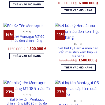
Giá
Giá
là:
tại
8.300.000
₫
6.800.000
₫
THÊM VÀO GIỎ HÀNG
gốc
hiện
2.300.000 ₫.
là:
là:
tại
1.800.000 ₫.
THÊM VÀO GIỎ HÀNG
8.300.000 ₫.
là:
6.80
BÚT BI
-14%
-14%
Bút ký Montagut MT160
màu đen chính hãng
BÚT BI
Set bút ký Hero 4 món cao
Giá
Giá
1.750.000
₫
1.500.000
₫
gốc
hiện
cấp màu đen kèm hộp và
là:
tại
túi hãng
THÊM VÀO GIỎ HÀNG
1.750.000 ₫.
là:
Giá
Giá
1.750.000
₫
1.500.000
₫
1.500.000 ₫.
gốc
hiện
là:
tại
THÊM VÀO GIỎ HÀNG
1.750.000 ₫.
là:
1.500
-23%
-27%
BÚT BI
Bút bi ký tên Montagut
BÚT BI
chính hãng MT085 màu đỏ