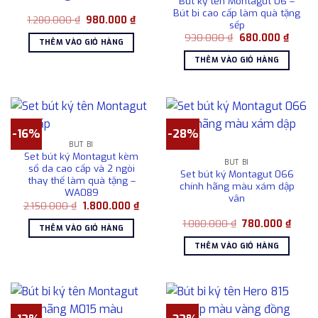
Bút ký tên Montagut 06 –
Bút bi cao cấp làm quà tặng
Giá
Giá
1.280.000
₫
980.000
₫
sếp
gốc
hiện
Giá
Giá
là:
tại
930.000
₫
680.000
₫
THÊM VÀO GIỎ HÀNG
gốc
hiện
1.280.000 ₫.
là:
là:
tại
980.000 ₫.
THÊM VÀO GIỎ HÀNG
930.000 ₫.
là:
680.0
-16%
-28%
BÚT BI
Set bút ký Montagut kèm
BÚT BI
sổ da cao cấp và 2 ngòi
Set bút ký Montagut 066
thay thế làm quà tặng –
chính hãng màu xám dập
WA089
vân
Giá
Giá
2.150.000
₫
1.800.000
₫
gốc
hiện
Giá
Giá
là:
tại
1.080.000
₫
780.000
₫
THÊM VÀO GIỎ HÀNG
gốc
hiện
2.150.000 ₫.
là:
là:
tại
1.800.000 ₫.
THÊM VÀO GIỎ HÀNG
1.080.000 ₫.
là:
780.0